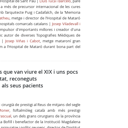
u Hospital de Sant Pau |
Lluís Tuca i Barceló
, pare
ol a més de precursor internacional de les cures
b l’arquitecte Puig i Cadafalch, de la ‘Memoria
Matheu
, metge i director de l’Hospital de Mataró
 hospitals comarcals catalans |
Josep Viladevall i
 impulsor d'importants millores i creador d'una
ífic autor de diverses Topografies Mèdiques de
i |
Josep Viñas i Cabot
, metge mataroní gran
om a l’Hospital de Mataró durant bona part del
s que van viure el XIX i uns pocs
itat, reconeguts
 als seus pacients
c i cirurgià de prestigi al Reus de mitjans del segle
Moner
, l’oftalmòleg català amb més prestigi
Pascual
, un dels grans cirurgians de la província
a Bofill i benefactor de la Institució Magdalena
, psiquiatre i polític reusenc, director de l’Institut