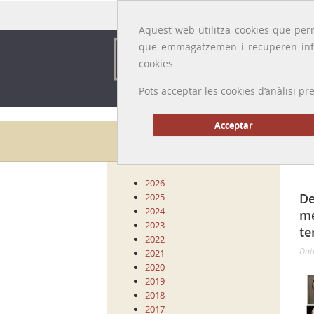
Idioma:
Català
|
Castellano
|
English
|
Français
Aquest web utilitza cookies que perm
que emmagatzemen i recuperen inf
cookies
Pots acceptar les cookies d’anàlisi
Acceptar
Arxiu
2026
De
2025
2024
me
2023
te
2022
Dat
2021
2020
2019
2018
2017