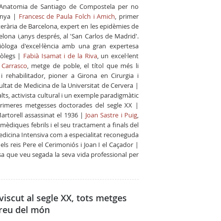
’Anatomia de Santiago de Compostela per no
anya |
Francesc de Paula Folch i Amich
, primer
terària de Barcelona, expert en les epidèmies de
celona i,anys després, al 'San Carlos de Madrid'.
diòloga d'excel·lència amb una gran expertesa
iòlegs |
Fabià Isamat i de la Riva
, un excel·lent
i Carrasco
, metge de poble, el títol que més li
 rehabilitador, pioner a Girona en Cirurgia i
cultat de Medicina de la Universitat de Cervera |
alts, activista cultural i un exemple paradigmàtic
 primeres metgesses doctorades del segle XX |
artorell assassinat el 1936 |
Joan Sastre i Puig
,
diques febrils i el seu tractament a finals del
edicina Intensiva com a especialitat reconeguda
dels reis Pere el Cerimoniós i Joan I el Caçador |
a que veu segada la seva vida professional per
viscut al segle XX, tots metges
rreu del món