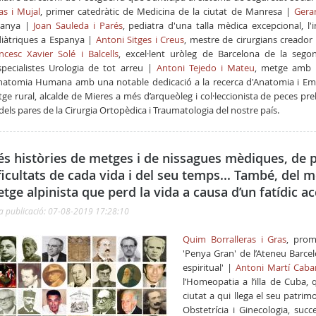
as i Mujal
,
primer catedràtic de Medicina de la ciutat de Manresa |
Gera
panya |
Joan Sauleda i Parés
, pediatra d'una talla mèdica excepcional, l
iàtriques a Espanya |
Antoni Sitges i Creus
, mestre de cirurgians creador
ncesc Xavier Solé i Balcells
, excel·lent uròleg de Barcelona de la seg
specialistes Urologia
de tot arreu |
Antoni Tejedo i Mateu
, metge amb u
natomia Humana amb una notable dedicació a la recerca d'Anatomia i Em
ge rural, alcalde de Mieres a més d’arqueòleg i col·leccionista de peces pr
dels pares de la Cirurgia Ortopèdica i Traumatologia del nostre país.
s històries de metges i de nissagues mèdiques, de p
ficultats de cada vida i del seu temps... També, del 
tge alpinista que perd la vida a causa d’un fatídic ac
a publicació: 07-08-2019 17:28:10
Quim Borralleras i Gras
, prom
'Penya Gran' de l’Ateneu Barcelo
espiritual' |
Antoni Martí Caba
l’Homeopatia a l’illa de Cuba, 
ciutat a qui llega el seu patrim
Obstetrícia i Ginecologia, suc