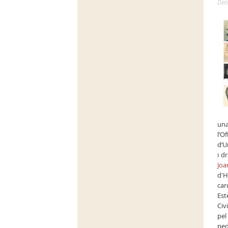
Dat
una
l’O
d’U
i d
Joa
d'H
car
Est
Civ
pel
ped