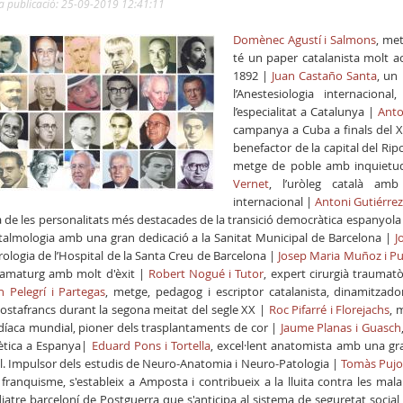
a publicació: 25-09-2019 12:41:11
Domènec Agustí i Salmons
, met
té un paper catalanista molt a
1892 |
Juan Castaño Santa
, un
l’Anestesiologia internacion
l’especialitat a Catalunya |
Anto
campanya a Cuba a finals del XI
benefactor de la capital del Rip
metge de poble amb inquietuds 
Vernet
, l’uròleg català amb
internacional |
Antoni Gutiérrez 
 de les personalitats més destacades de la transició democràtica espanyola
ftalmologia amb una gran dedicació a la Sanitat Municipal de Barcelona |
J
rologia de l’Hospital de la Santa Creu de Barcelona |
Josep Maria Muñoz i Pu
ramaturg amb molt d'èxit |
Robert Nogué i Tutor
, expert cirurgià traumatò
n Pelegrí i Partegas
, metge, pedagog i escriptor catalanista, dinamitzador
ostafrancs durant la segona meitat del segle XX |
Roc Pifarré i Florejachs
, 
díaca mundial, pioner dels trasplantaments de cor |
Jaume Planas i Guasch
ètica a Espanya|
Eduard Pons i Tortella
,
excel·lent anatomista amb una gran
il. Impulsor dels estudis de Neuro-Anatomia i Neuro-Patologia |
Tomàs Pujol
 franquisme, s'estableix a Amposta i contribueix a la lluita contra les mala
iatre barceloní de Postguerra que s'anticipa al sistema de seguretat social 