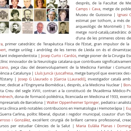
després, de la Facultat de Me
Camps i Cava
, metge de poble,
Museu de Guissona |
Ignasi 
estimat per tothom, a més de 
arqueològic de Montmeló |
To
metge nord-català,catedràtic d
d’una de les primeres obres d
ra
, primer catedràtic de Terapèutica Física de l’Estat, gran impulsor de la 
ert
, metge uròleg i andròleg de les terres de Lleida on és el dinamitza
itant independentista |
Josep Curto i Cardús
, metge pioner de la Cirurgia Es
clínic innovador de la Neurologia catalana que contribueix significativament
cano
, peça clau del desenvolupament de la Medicina Familiar i Comunità
ència a Catalunya |
Lluís Juncà i Juscafresa
, metge banyolí que exerceix des d
l’Estany |
Josep G Llaurado o [Garcia LLauradó]
, investigador català amb
mer, dedicat a l'Enginyeria Biomèdica i, després, a la Medicina Nuclear |
Bona
ta Creu del segle XVIII, contrari a la constitució de l’Acadèmia Mèdico-P
mènech
, dona de formació polièdrica, llicenciada en Medicina el 1933, exerce
mpresarials de Barcelona |
Walter Oppenheimer Springer
, pediatra i analis
erca clínica amb notables contribucions en Hematologia i Hemoteràpia |
Eu
Guerra Carlina, polític lliberal, diputat i regidor municipal, coautor d’un ‘
arroso i González
, excel·lent cirurgià de brillant carrera professional, 
ursos per estudiar Ciències de la Salut |
Maria Eulàlia Planas i Domin