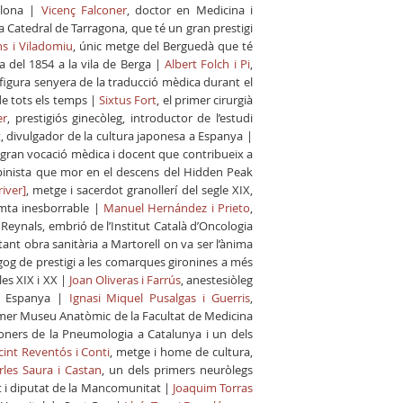
elona |
Vicenç Falconer
, doctor en Medicina i
la Catedral de Tarragona, que té un gran prestigi
hs i Viladomiu
, únic metge del Berguedà que té
a del 1854 a la vila de Berga |
Albert Folch i Pi
,
 figura senyera de la traducció mèdica durant el
de tots els temps |
Sixtus Fort
, el primer cirurgià
er
, prestigiós ginecòleg, introductor de l’estudi
art, divulgador de la cultura japonesa a Espanya |
 gran vocació mèdica i docent que contribueix a
lpinista que mor en el descens del Hidden Peak
iver]
, metge i sacerdot granollerí del segle XIX,
emta inesborrable |
Manuel Hernández i Prieto
,
 Reynals, embrió de l’Institut Català d’Oncologia
nt obra sanitària a Martorell on va ser l’ànima
gog de prestigi a les comarques gironines a més
les XIX i XX |
Joan Oliveras i Farrús
, anestesiòleg
 a Espanya
|
Ignasi Miquel Pusalgas i Guerris
,
primer Museu Anatòmic de la Facultat de Medicina
pioners de la Pneumologia a Catalunya i un dels
cint Reventós i Conti
, metge i home de cultura,
rles Saura i Castan
, un dels primers neuròlegs
ert i diputat de la Mancomunitat |
Joaquim Torras