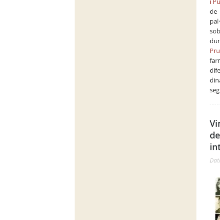
i Pu
de 
pal
sob
dur
Pr
far
dif
din
seg
Vi
de
in
Dat