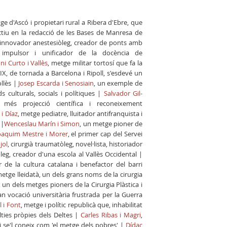
ge d'Ascó i propietari rural a Ribera d'Ebre, que
ctiu en la redacció de les Bases de Manresa de
 innovador anestesiòleg, creador de ponts amb
al, impulsor i unificador de la docència de
ni Curto i Vallès
, metge militar tortosí que fa la
X, de tornada a Barcelona i Ripoll, s'esdevé un
ollès |
Josep Escarda i Senosiain
, un exemple de
culturals, socials i polítiques |
Salvador Gil-
 més projecció científica i reconeixement
i Díaz
, metge pediatre, lluitador antifranquista i
 |
Wenceslau Marín i Simon
, un metge pioner de
oaquim Mestre i Morer
, el primer cap del Servei
jol
, cirurgià traumatòleg, novel·lista, historiador
leg, creador d'una escola al Vallès Occidental |
 de la cultura catalana i benefactor del barri
metge lleidatà, un dels grans noms de la cirurgia
, un dels metges pioners de la Cirurgia Plàstica i
 vocació universitària frustrada per la Guerra
 i Font
, metge i polític republicà que, inhabilitat
lties pròpies dels Deltes |
Carles Ribas i Magri
,
i se'l coneix com 'el metge dels pobres' |
Dídac