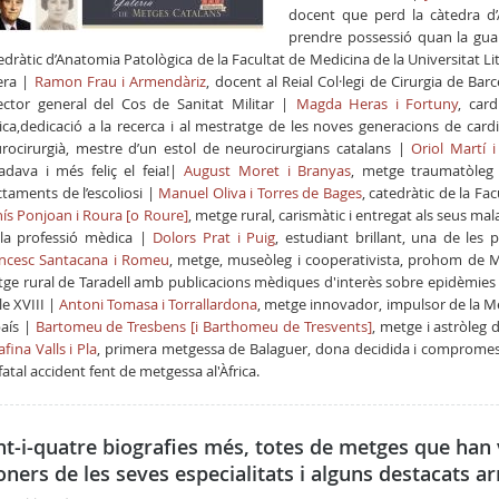
docent que perd la càtedra d
prendre possessió quan la gu
edràtic d’Anatomia Patològica de la Facultat de Medicina de la Universitat Li
era |
Ramon Frau i Armendàriz
, docent al Reial Col·legi de Cirurgia de Bar
ector general del Cos de Sanitat Militar |
Magda Heras i Fortuny
, car
nica,dedicació a la recerca i al mestratge de les noves generacions de card
rocirurgià, mestre d’un estol de neurocirurgians catalans |
Oriol Martí 
adava i més feliç el feia!|
August Moret i Branyas
, metge traumatòleg i
ctaments de l’escoliosi |
Manuel Oliva i Torres de Bages
, catedràtic de la Fa
ís Ponjoan i Roura [o Roure]
, metge rural, carismàtic i entregat als seus mal
la professió mèdica |
Dolors Prat i Puig
, estudiant brillant, una de les
ncesc Santacana i Romeu
, metge, museòleg i cooperativista, prohom de M
ge rural de Taradell amb publicacions mèdiques d'interès sobre epidèmies mè
le XVIII |
Antoni Tomasa i Torrallardona
, metge innovador, impulsor de la M
país |
Bartomeu de Tresbens [i Barthomeu de Tresvents]
, metge i astròleg 
afina Valls i Pla
, primera metgessa de Balaguer, dona decidida i compromes
fatal accident fent de metgessa al'Àfrica.
nt-i-quatre biografies més, totes de metges que han 
oners de les seves especialitats i alguns destacats a