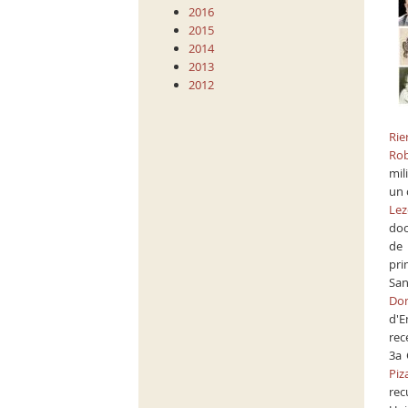
2016
2015
2014
2013
2012
Rie
Rob
mil
un 
Lez
doc
de 
pri
San
Do
d'E
rec
3a 
Piz
rec