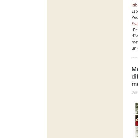
Rib
Es
Ped
Fra
d'e
d’A
met
un 
Mé
di
me
Dat