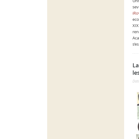
Uni
sev
iRo
eco
XIX
ren
Aca
s’e
La
le
Dat