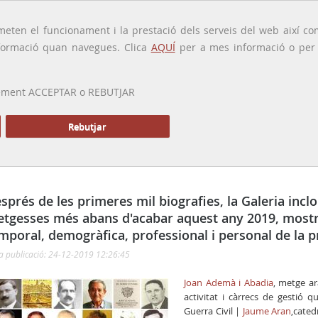
traducido por
eten el funcionament i la prestació dels serveis del web així com
ormació quan navegues. Clica
AQUÍ
per a mes informació o per a
 prement ACCEPTAR o REBUTJAR
PRESENTACIÓ
GALERIA
ALTRES GALERIES
MEMÒRIA P
Rebutjar
sprés de les primeres mil biografies, la Galeria inclo
tgesses més abans d'acabar aquest any 2019, mostra
mporal, demogràfica, professional i personal de la 
a publicació: 24-12-2019 12:26:45
Joan Ademà i Abadia
, metge ar
activitat i càrrecs de gestió 
Guerra Civil |
Jaume Aran
,cated