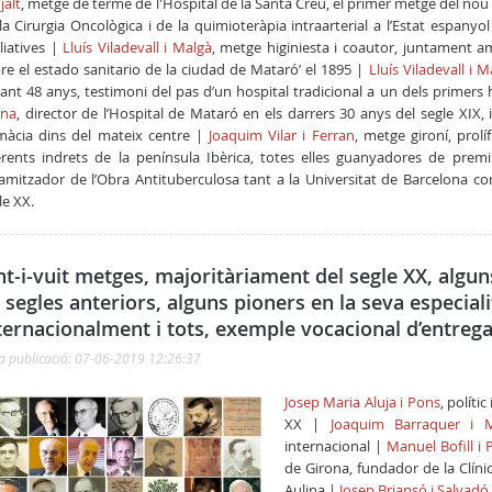
jalt
, metge
de terme de l'Hospital de la Santa Creu, el primer metge del no
la Cirurgia Oncològica i de la quimioteràpia intraarterial a l’Estat espany
·liatives |
Lluís Viladevall i Malgà
, metge higiniesta i coautor, juntament am
re el estado sanitario de la ciudad de Mataró’ el 1895 |
Lluís Viladevall i 
ant 48 anys, testimoni del pas d’un hospital tradicional a un dels primers
una
, director de l’Hospital de Mataró en els darrers 30 anys del segle XIX,
màcia dins del mateix centre |
Joaquim Vilar i Ferran
, metge gironí, prol
erents indrets de la península Ibèrica, totes elles guanyadores de prem
amitzador de l’Obra Antituberculosa tant a la Universitat de Barcelona c
le XX.
nt-i-vuit metges, majoritàriament del segle XX, algun
 segles anteriors, alguns pioners en la seva especial
ternacionalment i tots, exemple vocacional d’entrega
a publicació: 07-06-2019 12:26:37
Josep Maria Aluja i Pons
, políti
XX |
Joaquim Barraquer i 
internacional |
Manuel Bofill i 
de Girona, fundador de la Clínic
Aulina |
Josep Briansó i Salvadó