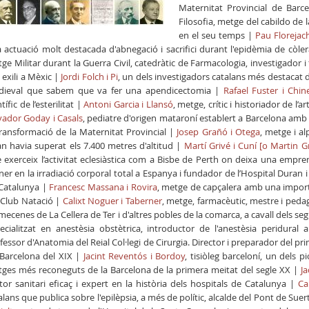
Maternitat Provincial de Barc
Filosofia, metge del cabildo de 
en el seu temps |
Pau Florejac
 actuació molt destacada d'abnegació i sacrifici durant l'epidèmia de còler
ge Militar durant la Guerra Civil, catedràtic de Farmacologia, investigador i
 exili a Mèxic |
Jordi Folch i Pi
, un dels investigadors catalans més destacat 
ieval que sabem que va fer una apendicectomia |
Rafael Fuster i Chin
tífic de l’esterilitat |
Antoni Garcia i Llansó
, metge, crític i historiador de l’
vador Goday i Casals
, pediatre d'origen mataroní establert a Barcelona amb
transformació de la Maternitat Provincial |
Josep Grañó i Otega
, metge i a
n havia superat els 7.400 metres d'altitud |
Martí Grivé i Cuní [o Martin Gr
 exerceix l’activitat eclesiàstica com a Bisbe de Perth on deixa una empr
ner en la irradiació corporal total a Espanya i fundador de l’Hospital Duran i
Catalunya |
Francesc Massana i Rovira
, metge
de capçalera amb una importa
 Club Natació |
Calixt Noguer i Taberner
, metge, farmacèutic, mestre i peda
mecenes de La Cellera de Ter i d'altres pobles de la comarca, a cavall dels seg
ecialitzat en anestèsia obstètrica, introductor de l'anestèsia peridural
fessor d'Anatomia del Reial Col·legi de Cirurgia. Director i preparador del 
Barcelona del XIX |
Jacint Reventós i Bordoy
, tisiòleg barceloní, un dels 
ges més reconeguts de la Barcelona de la primera meitat del segle XX |
Ja
tor sanitari eficaç i expert en la història dels hospitals de Catalunya |
Ca
alans que publica sobre l'epilèpsia, a més de polític, alcalde del Pont de Su