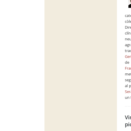
cat
còl
Dir
clí
neu
agr
tra
Gen
de 
Fra
met
seg
al 
Ser
un 
Vi
pi