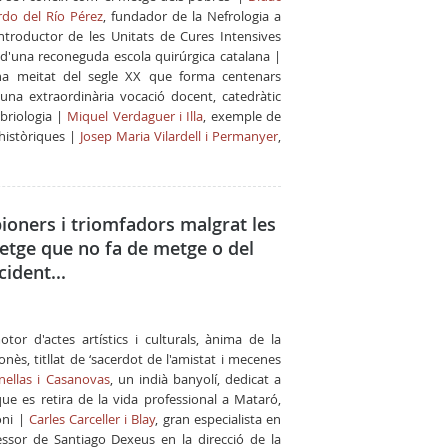
rdo del Río Pérez
, fundador de la Nefrologia a
'introductor de les Unitats de Cures Intensives
 d'una reconeguda escola quirúrgica catalana |
ona meitat del segle XX que forma centenars
na extraordinària vocació docent, catedràtic
briologia |
Miquel Verdaguer i Illa
, exemple de
ehistòriques |
Josep Maria Vilardell i Permanyer
,
ioners i triomfadors malgrat les
metge que no fa de metge o del
cident...
otor d'actes artístics i culturals, ànima de la
nès, titllat de ‘sacerdot de l'amistat i mecenes
nellas i Casanovas
, un indià banyolí, dedicat a
que es retira de la vida professional a Mataró,
oni |
Carles Carceller i Blay
, gran especialista en
cessor de Santiago Dexeus en la direcció de la