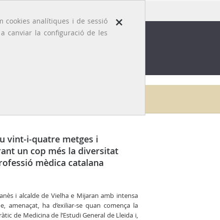
×
 cookies analítiques i de sessió
 canviar la configuració de les
ROFESSIÓ
EFEMÈRIDES MÈDIQUES
Inici
Arxiu
u vint-i-quatre metges i
nt un cop més la diversitat
professió mèdica catalana
anès i alcalde de Vielha e Mijaran amb intensa
que, amenaçat, ha d’exiliar-se quan comença la
ràtic de Medicina de l’Estudi General de Lleida i,