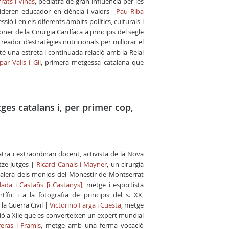
Prats i Viñas
, pediatra de gran influència per les
ideren educador en ciència i valors|
Pau Riba
ió i en els diferents àmbits polítics, culturals i
ioner de la Cirurgia Cardíaca a principis del segle
creador d’estratègies nutricionals per millorar el
té una estreta i continuada relació amb la Reial
ar Valls i Gil
, primera metgessa catalana que
ges catalans i, per primer cop,
atra i extraordinari docent, activista de la Nova
tze Jutges |
Ricard Canals i Mayner
, un cirurgià
alera dels monjos del Monestir de Montserrat
lada i Castañs [i Castanys]
, metge i esportista
tífic i a la fotografia de principis del s. XX,
la Guerra Civil |
Victorino Farga i Cuesta
, metge
ció a Xile que es converteixen un expert mundial
eras i Framis
, metge amb una ferma vocació