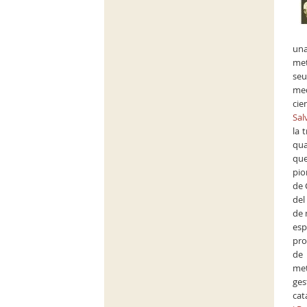
una
met
seu
med
cien
Sal
la 
qua
que
pio
de 
del
de 
esp
pro
de 
met
ges
cat