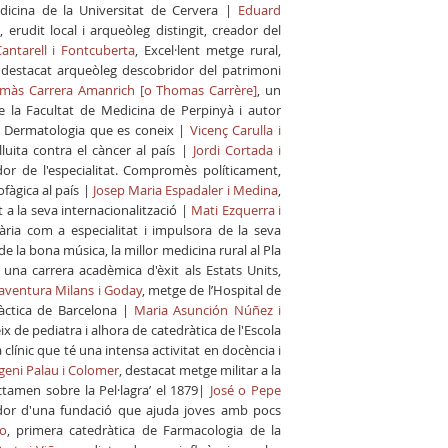
dicina de la Universitat de Cervera |
Eduard
 erudit local i arqueòleg distingit, creador del
Cantarell i Fontcuberta
,
Excel·lent metge rural,
destacat arqueòleg descobridor del patrimoni
màs Carrera Amanrich [o Thomas Carrère]
, un
e la Facultat de Medicina de Perpinyà i autor
e Dermatologia que es coneix |
Vicenç Carulla i
lluita contra el càncer al país |
Jordi Cortada i
dor de l'especialitat. Compromès políticament,
ofàgica al país |
Josep Maria Espadaler i Medina
,
 a la seva internacionalització |
Mati Ezquerra i
ria com a especialitat i impulsora de la seva
e la bona música, la millor medicina rural al Pla
 una carrera acadèmica d'èxit als Estats Units,
ventura Milans i Goday
, metge de l’Hospital de
ràctica de Barcelona |
Maria Asunción Núñez i
ix de pediatra i alhora de catedràtica de l'Escola
ta clínic que té una intensa activitat en docència i
geni Palau i Colomer
, destacat metge militar a la
Dictamen sobre la Pel·lagra’ el 1879|
José o Pepe
creador d'una fundació que ajuda joves amb pocs
go
, primera catedràtica de Farmacologia de la