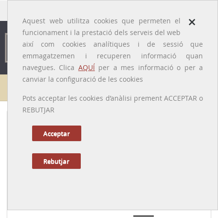
traducido por
×
Aquest web utilitza cookies que permeten el
funcionament i la prestació dels serveis del web
així com cookies analítiques i de sessió que
emmagatzemen i recuperen informació quan
navegues. Clica
AQUÍ
per a mes informació o per a
canviar la configuració de les cookies
Efemèrides mèdiques
Pots acceptar les cookies d’anàlisi prement ACCEPTAR o
REBUTJAR
Acceptar
Agost
Dil
Rebutjar
Dim
Dim
Dij
Div
Dis
Diu
27
28
29
30
31
1
2
3
4
5
6
7
8
9