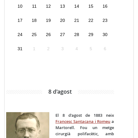
10
11
12
13
14
15
16
17
18
19
20
21
22
23
24
25
26
27
28
29
30
31
1
2
3
4
5
6
8 d'agost
El 8 d'agost de 1883 neix
Francesc Santacana i Romeu
a
Martorell. Fou un metge
cirurgià polifacètic, amb