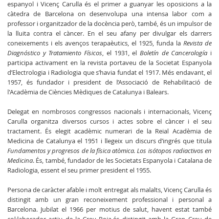
espanyol i Vicenç Carulla és el primer a guanyar les oposicions a la
càtedra de Barcelona on desenvolupa una intensa labor com a
professor i organitzador de la docència però, també, és un impulsor de
la lluita contra el càncer. En el seu afany per divulgar els darrers
coneixements i els avenços terapaèutics, el 1925, funda la
Revista de
Diagnóstico y Tratamiento Físicos
, el 1931, el
Boletín de Cancerología
i
participa activament en la revista portaveu de la Societat Espanyola
d’Electrologia i Radiologia que s’havia fundat el 1917. Més endavant, el
1957, és fundador i president de l’Associació de Rehabilitació de
l'Acadèmia de Ciències Mèdiques de Catalunya i Balears.
Delegat en nombrosos congressos nacionals i internacionals, Vicenç
Carulla organitza diversos cursos i actes sobre el càncer i el seu
tractament. És elegit acadèmic numerari de la Reial Acadèmia de
Medicina de Catalunya el 1951 i llegeix un discurs d’ingrés que titula
Fundamentos y progresos de la física atòmica.
Los isótopos radiactivos en
Medicina
. És, també, fundador de les Societats Espanyola i Catalana de
Radiologia, essent el seu primer president el 1955.
Persona de caràcter afable i molt entregat als malalts, Vicenç Carulla és
distingit amb un gran reconeixement professional i personal a
Barcelona. Jubilat el 1966 per motius de salut, havent estat també