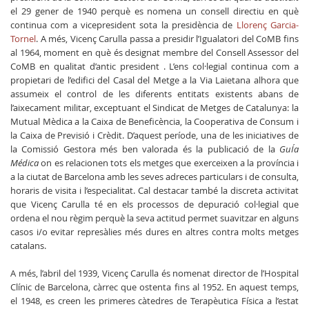
el 29 gener de 1940 perquè es nomena un consell directiu en què
continua com a vicepresident sota la presidència de
Llorenç Garcia-
Tornel
. A més, Vicenç Carulla passa a presidir l’Igualatori del CoMB fins
al 1964, moment en què és designat membre del Consell Assessor del
CoMB en qualitat d’antic president . L’ens col·legial continua com a
propietari de l’edifici del Casal del Metge a la Via Laietana alhora que
assumeix el control de les diferents entitats existents abans de
l’aixecament militar, exceptuant el Sindicat de Metges de Catalunya: la
Mutual Mèdica a la Caixa de Beneficència, la Cooperativa de Consum i
la Caixa de Previsió i Crèdit. D’aquest període, una de les iniciatives de
la Comissió Gestora més ben valorada és la publicació de la
GuÍa
Médica
on es relacionen tots els metges que exerceixen a la província i
a la ciutat de Barcelona amb les seves adreces particulars i de consulta,
horaris de visita i l’especialitat. Cal destacar també la discreta activitat
que Vicenç Carulla té en els processos de depuració col·legial que
ordena el nou règim perquè la seva actitud permet suavitzar en alguns
casos i/o evitar represàlies més dures en altres contra molts metges
catalans.
A més, l’abril del 1939, Vicenç Carulla és nomenat director de l’Hospital
Clínic de Barcelona, càrrec que ostenta fins al 1952. En aquest temps,
el 1948, es creen les primeres càtedres de Terapèutica Física a l’estat