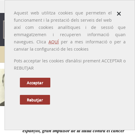
traducido por
×
Aquest web utilitza cookies que permeten el
funcionament i la prestació dels serveis del web
així com cookies analítiques i de sessió que
emmagatzemen i recuperen informació quan
navegues. Clica
AQUÍ
per a mes informació o per a
canviar la configuració de les cookies
Galeria de metges
Pots acceptar les cookies d’anàlisi prement ACCEPTAR o
REBUTJAR
Vicenç Carulla i Riera
[Barcelona, 13/11/1896 – Barcelona, 05/11/1971]
Acceptar
Rebutjar
Anterior
|
Següent
Primer catedràtic de terapèutica física de l’Estat
espanyol, gran impulsor de la lluita contra el càncer