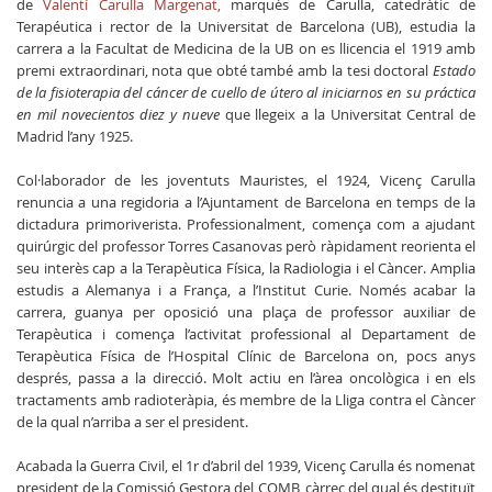
de
Valentí Carulla Margenat,
marquès de Carulla, catedràtic de
Terapéutica i rector de la Universitat de Barcelona (UB), estudia la
carrera a la Facultat de Medicina de la UB on es llicencia el 1919 amb
premi extraordinari, nota que obté també amb la tesi doctoral
Estado
de la fisioterapia del cáncer de cuello de útero al iniciarnos en su práctica
en mil novecientos diez y nueve
que llegeix a la Universitat Central de
Madrid l’any 1925.
Col·laborador de les joventuts Mauristes, el 1924, Vicenç Carulla
renuncia a una regidoria a l’Ajuntament de Barcelona en temps de la
dictadura primoriverista. Professionalment, comença com a ajudant
quirúrgic del professor Torres Casanovas però ràpidament reorienta el
seu interès cap a la Terapèutica Física, la Radiologia i el Càncer. Amplia
estudis a Alemanya i a França, a l’Institut Curie. Només acabar la
carrera, guanya per oposició una plaça de professor auxiliar de
Terapèutica i comença l’activitat professional al Departament de
Terapèutica Física de l’Hospital Clínic de Barcelona on, pocs anys
després, passa a la direcció. Molt actiu en l’àrea oncològica i en els
tractaments amb radioteràpia, és membre de la Lliga contra el Càncer
de la qual n’arriba a ser el president.
Acabada la Guerra Civil, el 1r d’abril del 1939, Vicenç Carulla és nomenat
president de la Comissió Gestora del COMB, càrrec del qual és destituït