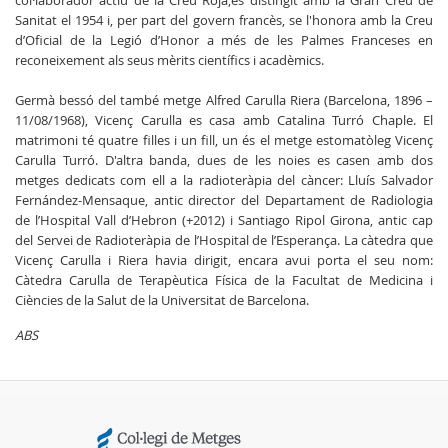
col·laborador actiu de la Creu Roja,és distingit amb la Gran Creu de
Sanitat el 1954 i, per part del govern francès, se l'honora amb la Creu
d’Oficial de la Legió d’Honor a més de les Palmes Franceses en
reconeixement als seus mèrits científics i acadèmics.
Germà bessó del també metge Alfred Carulla Riera (Barcelona, 1896 –
11/08/1968), Vicenç Carulla es casa amb Catalina Turró Chaple. El
matrimoni té quatre filles i un fill, un és el metge estomatòleg Vicenç
Carulla Turró. D'altra banda, dues de les noies es casen amb dos
metges dedicats com ell a la radioteràpia del càncer: Lluís Salvador
Fernández-Mensaque, antic director del Departament de Radiologia
de l’Hospital Vall d’Hebron (+2012) i Santiago Ripol Girona, antic cap
del Servei de Radioteràpia de l’Hospital de l’Esperança. La càtedra que
Vicenç Carulla i Riera havia dirigit, encara avui porta el seu nom:
Càtedra Carulla de Terapèutica Física de la Facultat de Medicina i
Ciències de la Salut de la Universitat de Barcelona.
ABS