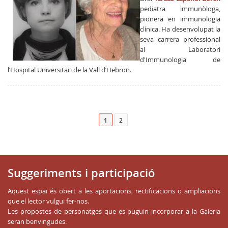
pediatra immunòloga,
pionera en immunologia
clínica. Ha desenvolupat la
seva carrera professional
al Laboratori
d'Immunologia de
l’Hospital Universitari de la Vall d’Hebron.
1
2
Suggeriments i participació
Aquest espai és obert a les aportacions, rectificacions o ampliacions
que el lector vulgui fer-nos.
Les propostes de personatges que es puguin incorporar a la Galeria
seran benvingudes.