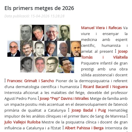
Els primers metges de 2026
Data publicació: 15-04-2026 15:28:28
Manuel Viera i Rafecas
Va
viure i ensenyar la
medicina amb esperit
científic, humanista i
arrelat al present
ꟾ
Josep
Tomàs i Vilaltella
Psiquiatre infantil de gran
prestigi amb una obra
sòlida assistencial i docent
ꟾ
Francesc Grimalt i Sancho
Pioner de la dermopsiquiatria i referent
d’una dermatologia científica i humanista
ꟾ
Ricard Bacardí i Noguera
Internista aficionat a les malalties del fetge, deixeble del professor
Agustí Pedro Pons
ꟾ
Josep “Pep” Davins i Miralles
Metge de família amb
un impacte positiu més accentuat en el desenvolupament de l’atenció
primària de qualitat a Catalunya
ꟾ
Josep Badal i Puig
Hematòleg
impulsor de les anàlisis clíniques i el primer Banc de Sang de Manresa
ꟾ
Julio Vallejoi Ruiloba
Mestre de la psiquiatria clínica i docent de gran
influència a Catalunya i a l’Estat
ꟾ
Albert Pahissa i Berga
Internista de