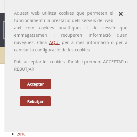
traducido por
×
Aquest web utilitza cookies que permeten el
funcionament i la prestació dels serveis del web
així com cookies analítiques i de sessió que
emmagatzemen i recuperen informació quan
navegues. Clica
AQUÍ
per a mes informació o per a
canviar la configuració de les cookies
Arxiu
Pots acceptar les cookies d’anàlisi prement ACCEPTAR o
REBUTJAR
2026
2025
Acceptar
2024
2023
2022
Rebutjar
2021
2020
2019
2018
2017
2016