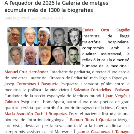
A l’equador de 2026 la Galeria de metges
acumula més de 1300 la biografies
Data publicació: 22-06-2026 07:01:16
Carles Orta Sagalàs
Internista
de llarga
trajectòria hospitalària,
compromès amb la
qualitat assistencial, la
reflexió ètica i la dimensió
humana de la medicina
ꟾ
Manuel Cruz Hernández
Catedràtic de pediatria, director d’una escola
de pediatres i autor del “Tratado de Pediatría” més llegit a Espanya
ꟾ
Josep Corominas i Busqueta
Psiquiatre i servidor públic: entre la
medicina, la política i la vida cívica
ꟾ
Salvador Cortadellas i Baltasar
Fundador de la secció espanyola de Medicus mundi
ꟾ
Joan Vergés i
Calduch
Psiquiatre i homeòpata, autor d’una obra poètica de gran
qualitat literària que contribuí a nodrir l’imaginari de la Nova Cançó
ꟾ
María Asunción Cuchí i Broquetas
Entre el pacient i l’estudiant: una
pionera de l’otorrinolaringologia
ꟾ
Ramon Tous i Quintana
Metge
internista, destacat per la seva aportació a la bioètica clínica i al
compromís assistencial al Maresme
ꟾ
Jaume Casanovas i Tamayo