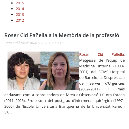
2015
2014
2013
2012
Roser Cid Pañella a la Memòria de la professió
Data publicació: 06-07-2026 07:17:31
Roser Cid Pañella
.
Metgessa de l’equip de
Medicina Interna (1990–
2001) del SCIAS–Hospital
de Barcelona. Després cap
del Servei d’Urgències
(2002–2011) i, més
endavant, com a coordinadora de l’Àrea d’Observació i Curta Estada
(2011–2025). Professora del postgrau d’infermeria quirúrgica (1997–
2006) de l’Escola Universitària Blanquerna de la Universitat Ramon
Llull.