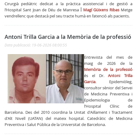
Cirurgià pediàtric dedicat a la pràctica assistencial i de gestió a
l’Hospital Sant Joan de Déu de Manresa
ꟾ
Magí Güixens Ribas
Metge
vendrellenc que destacà pel seu tracte humà en l’atenció als pacients.
Antoni Trilla Garcia a la Memòria de la professió
Data publicació: 19-06-2026 08:00:55
Entrevista del mes de
maig de 2026 de la
Memòria de la professió
és el Dr.
Antoni Trilla
Garcia
. Epidemiòleg,
consultor sènior del Servei
de Medicina Preventiva i
Epidemiologia de
l’Hospital Clínic de
Barcelona. Des del 2010 coordina la Unitat d'Aïllament i Tractament
d'Alt Nivell (UATAN) del mateix hospital. Catedràtic de Medicina
Preventiva i Salut Pública de la Universitat de Barcelona.