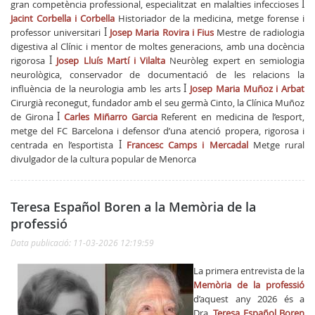
gran competència professional, especialitzat en malalties infeccioses
ꟾ
Jacint Corbella i Corbella
Historiador de la medicina, metge forense i
professor universitari
ꟾ
Josep Maria Rovira i Fius
Mestre de radiologia
digestiva al Clínic i mentor de moltes generacions, amb una docència
rigorosa
ꟾ
Josep Lluís Martí i Vilalta
Neuròleg expert en semiologia
neurològica, conservador de documentació de les relacions la
influència de la neurologia amb les arts
ꟾ
Josep Maria Muñoz i Arbat
Cirurgià reconegut, fundador amb el seu germà Cinto, la Clínica Muñoz
de Girona
ꟾ
Carles Miñarro Garcia
Referent en medicina de l’esport,
metge del FC Barcelona i defensor d’una atenció propera, rigorosa i
centrada en l’esportista
ꟾ
Francesc Camps i Mercadal
Metge rural
divulgador de la cultura popular de Menorca
Teresa Español Boren a la Memòria de la
professió
Data publicació: 11-03-2026 12:19:59
La primera entrevista de la
Memòria de la professió
d’aquest any 2026 és a
Dra.
Teresa Español Boren