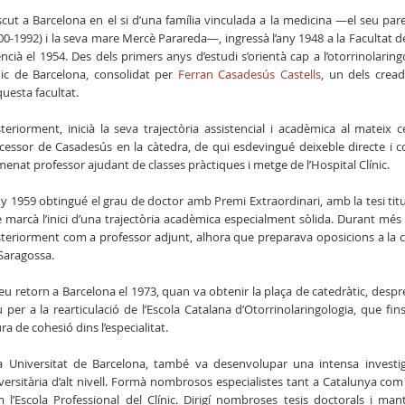
cut a Barcelona en el si d’una família vinculada a la medicina —el seu par
00-1992) i la seva mare Mercè Parareda—, ingressà l’any 1948 a la Facultat d
cencià el 1954. Des dels primers anys d’estudi s’orientà cap a l’otorrinolaringo
nic de Barcelona, consolidat per
Ferran Casadesús Castells
, un dels cread
questa facultat.
teriorment, inicià la seva trajectòria assistencial i acadèmica al mateix 
cessor de Casadesús en la càtedra, de qui esdevingué deixeble directe i c
enat professor ajudant de classes pràctiques i metge de l’Hospital Clínic.
ny 1959 obtingué el grau de doctor amb Premi Extraordinari, amb la tesi ti
 marcà l’inici d’una trajectòria acadèmica especialment sòlida. Durant més
teriorment com a professor adjunt, alhora que preparava oposicions a la cà
Saragossa.
seu retorn a Barcelona el 1973, quan va obtenir la plaça de catedràtic, desp
u per a la rearticulació de l’Escola Catalana d’Otorrinolaringologia, que f
ura de cohesió dins l’especialitat.
a Universitat de Barcelona, també va desenvolupar una intensa investiga
versitària d’alt nivell. Formà nombrosos especialistes tant a Catalunya com a
 l’Escola Professional del Clínic. Dirigí nombroses tesis doctorals i man