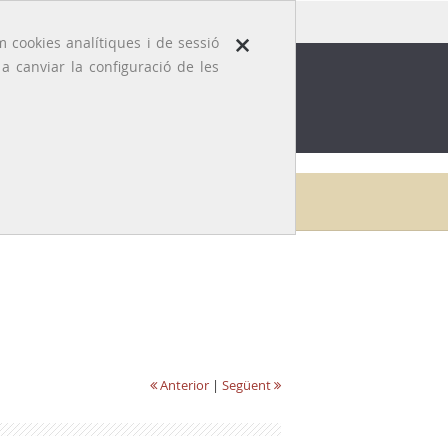
×
 cookies analítiques i de sessió
 canviar la configuració de les
ROFESSIÓ
EFEMÈRIDES MÈDIQUES
Inici
Galeria
Josep Traserra i Parareda
Anterior
|
Següent