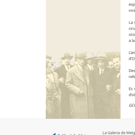
esp
vic
La 
cir
oto
a l
L’a
d’O
Des
ref
Es 
d’o
GC
La Galeria de Met