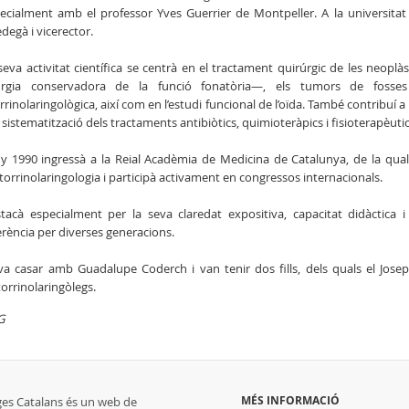
ecialment amb el professor Yves Guerrier de Montpeller. A la universitat
edegà i vicerector.
seva activitat científica se centrà en el tractament quirúrgic de les neoplà
urgia conservadora de la funció fonatòria—, els tumors de fosses 
rrinolaringològica, així com en l’estudi funcional de l’oïda. També contribuí a l
a sistematització dels tractaments antibiòtics, quimioteràpics i fisioterapèuti
ny 1990 ingressà a la Reial Acadèmia de Medicina de Catalunya, de la qual 
torrinolaringologia i participà activament en congressos internacionals.
tacà especialment per la seva claredat expositiva, capacitat didàctica
erència per diverses generacions.
va casar amb Guadalupe Coderch i van tenir dos fills, dels quals el Josep
torrinolaringòlegs.
G
MÉS INFORMACIÓ
ges Catalans és un web de