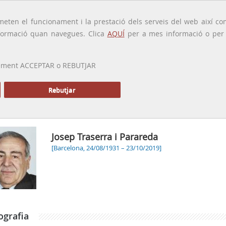
traducido por
eten el funcionament i la prestació dels serveis del web així com
ormació quan navegues. Clica
AQUÍ
per a mes informació o per a
 prement ACCEPTAR o REBUTJAR
PRESENTACIÓ
GALERIA
ALTRES GALERIES
MEMÒRIA P
Rebutjar
Josep Traserra i Parareda
[Barcelona, 24/08/1931 – 23/10/2019]
ografia