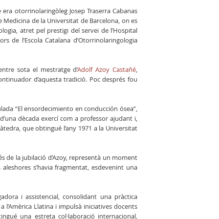
e era otorrinolaringòleg Josep Traserra Cabanas
e Medicina de la Universitat de Barcelona, on es
logia, atret pel prestigi del servei de l’Hospital
ors de l’Escola Catalana d’Otorrinolaringologia
centre sota el mestratge d’
Adolf Azoy Castañé
,
ontinuador d’aquesta tradició. Poc després fou
tulada “El ensordecimiento en conducción ósea”,
 d’una dècada exercí com a professor ajudant i,
tedra, que obtingué l’any 1971 a la Universitat
rés de la jubilació d’Azoy, representà un moment
ins aleshores s’havia fragmentat, esdevenint una
dora i assistencial, consolidant una pràctica
 l’Amèrica Llatina i impulsà iniciatives docents
tingué una estreta col·laboració internacional,