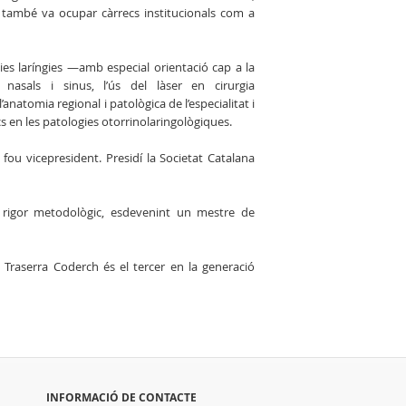
 també va ocupar càrrecs institucionals com a
sies laríngies —amb especial orientació cap a la
nasals i sinus, l’ús del làser en cirurgia
’anatomia regional i patològica de l’especialitat i
cs en les patologies otorrinolaringològiques.
fou vicepresident. Presidí la Societat Catalana
 i rigor metodològic, esdevenint un mestre de
 Traserra Coderch és el tercer en la generació
INFORMACIÓ DE CONTACTE