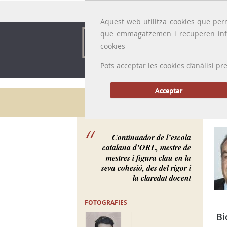
Idioma:
Català
|
Castellano
|
English
|
Français
Aquest web utilitza cookies que perm
que emmagatzemen i recuperen inf
cookies
Pots acceptar les cookies d’anàlisi
Acceptar
Galeria de metges
Continuador de l’escola
catalana d’ORL, mestre de
mestres i figura clau en la
seva cohesió, des del rigor i
la claredat docent
FOTOGRAFIES
Bi