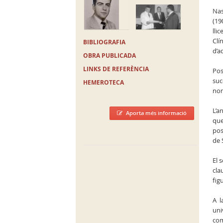
Nas
(19
lli
Clí
BIBLIOGRAFIA
d’a
OBRA PUBLICADA
LINKS DE REFERÈNCIA
Pos
suc
HEMEROTECA
nom
L’a
Aporta més informació
que
pos
de 
El 
cla
fig
A l
uni
com