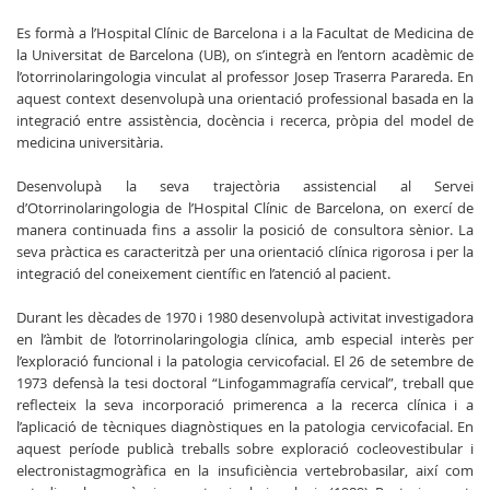
Es formà a l’Hospital Clínic de Barcelona i a la Facultat de Medicina de
la Universitat de Barcelona (UB), on s’integrà en l’entorn acadèmic de
l’otorrinolaringologia vinculat al professor Josep Traserra Parareda. En
aquest context desenvolupà una orientació professional basada en la
integració entre assistència, docència i recerca, pròpia del model de
medicina universitària.
Desenvolupà la seva trajectòria assistencial al Servei
d’Otorrinolaringologia de l’Hospital Clínic de Barcelona, on exercí de
manera continuada fins a assolir la posició de consultora sènior. La
seva pràctica es caracteritzà per una orientació clínica rigorosa i per la
integració del coneixement científic en l’atenció al pacient.
Durant les dècades de 1970 i 1980 desenvolupà activitat investigadora
en l’àmbit de l’otorrinolaringologia clínica, amb especial interès per
l’exploració funcional i la patologia cervicofacial. El 26 de setembre de
1973 defensà la tesi doctoral “Linfogammagrafía cervical”, treball que
reflecteix la seva incorporació primerenca a la recerca clínica i a
l’aplicació de tècniques diagnòstiques en la patologia cervicofacial. En
aquest període publicà treballs sobre exploració cocleovestibular i
electronistagmogràfica en la insuficiència vertebrobasilar, així com