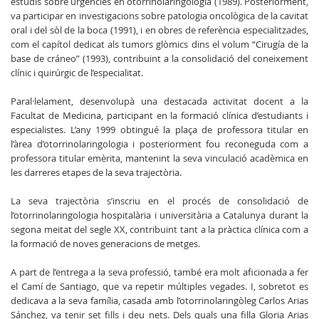
estudis sobre urgències en otorrinolaringologia (1989). Posteriorment,
va participar en investigacions sobre patologia oncològica de la cavitat
oral i del sòl de la boca (1991), i en obres de referència especialitzades,
com el capítol dedicat als tumors glòmics dins el volum “Cirugía de la
base de cráneo” (1993), contribuint a la consolidació del coneixement
clínic i quirúrgic de l’especialitat.
Paral·lelament, desenvolupà una destacada activitat docent a la
Facultat de Medicina, participant en la formació clínica d’estudiants i
especialistes. L’any 1999 obtingué la plaça de professora titular en
l’àrea d’otorrinolaringologia i posteriorment fou reconeguda com a
professora titular emèrita, mantenint la seva vinculació acadèmica en
les darreres etapes de la seva trajectòria.
La seva trajectòria s’inscriu en el procés de consolidació de
l’otorrinolaringologia hospitalària i universitària a Catalunya durant la
segona meitat del segle XX, contribuint tant a la pràctica clínica com a
la formació de noves generacions de metges.
A part de l’entrega a la seva professió, també era molt aficionada a fer
el Camí de Santiago, que va repetir múltiples vegades. I, sobretot es
dedicava a la seva família, casada amb l’otorrinolaringòleg Carlos Arias
Sánchez, va tenir set fills i deu nets. Dels quals una filla Gloria Arias