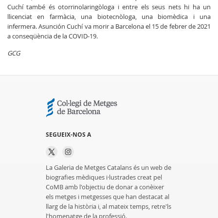
Cuchí també és otorrinolaringòloga i entre els seus nets hi ha un
llicenciat en farmàcia, una biotecnòloga, una biomèdica i una
infermera. Asunción Cuchí va morir a Barcelona el 15 de febrer de 2021
a conseqüència de la COVID-19.
GCG
SEGUEIX-NOS A
La Galeria de Metges Catalans és un web de
biografies mèdiques i·lustrades creat pel
CoMB amb l'objectiu de donar a conèixer
els metges i metgesses que han destacat al
llarg de la història i, al mateix temps, retre'ls
l'homenatge de la professió.