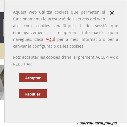
traducido por
×
Aquest web utilitza cookies que permeten el
funcionament i la prestació dels serveis del web
així com cookies analítiques i de sessió que
emmagatzemen i recuperen informació quan
navegues. Clica
AQUÍ
per a mes informació o per a
canviar la configuració de les cookies
Galeria de metges
Pots acceptar les cookies d’anàlisi prement ACCEPTAR o
REBUTJAR
María Asunción Cuchí i Broquetas
[Barcelona, 14/01/1941 – 15/02/2021]
Acceptar
Rebutjar
Anterior
|
Següent
Entre el pacient i l’estudiant: una pionera de
l’otorrinolaringologia