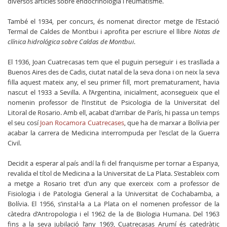
diversos articles sobre endocrinologia i reumatisme.
També el 1934, per concurs, és nomenat director metge de l’Estació
Termal de Caldes de Montbui i aprofita per escriure el llibre
Notas de
clínica hidrológica sobre Caldas de Montbui
.
El 1936, Joan Cuatrecasas tem que el puguin perseguir i es trasllada a
Buenos Aires des de Cadis, ciutat natal de la seva dona i on neix la seva
filla aquest mateix any, el seu primer fill, mort prematurament, havia
nascut el 1933 a Sevilla. A l’Argentina, inicialment, aconsegueix que el
nomenin professor de l’Institut de Psicologia de la Universitat del
Litoral de Rosario. Amb ell, acabat d'arribar de París, hi passa un temps
el seu cosí
Joan Rocamora Cuatrecases
, que ha de marxar a Bolívia per
acabar la carrera de Medicina interrompuda per l'esclat de la Guerra
Civil.
Decidit a esperar al país andí la fi del franquisme per tornar a Espanya,
revalida el títol de Medicina a la Universitat de La Plata. S’estableix com
a metge a Rosario tret d’un any que exerceix com a professor de
Fisiologia i de Patologia General a la Universitat de Cochabamba, a
Bolívia. El 1956, s’instal·la a La Plata on el nomenen professor de la
càtedra d’Antropologia i el 1962 de la de Biologia Humana. Del 1963
fins a la seva jubilació l’any 1969, Cuatrecasas Arumí és catedràtic