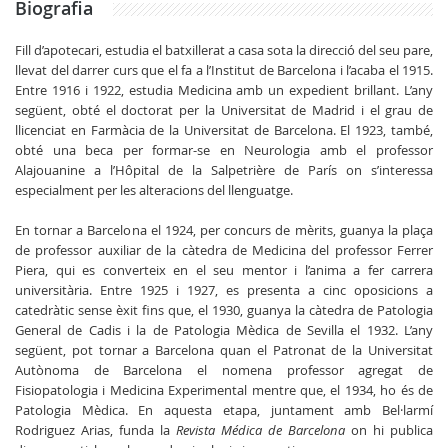
Biografia
Fill d’apotecari, estudia el batxillerat a casa sota la direcció del seu pare,
llevat del darrer curs que el fa a l’Institut de Barcelona i l’acaba el 1915.
Entre 1916 i 1922, estudia Medicina amb un expedient brillant. L’any
següent, obté el doctorat per la Universitat de Madrid i el grau de
llicenciat en Farmàcia de la Universitat de Barcelona. El 1923, també,
obté una beca per formar-se en Neurologia amb el professor
Alajouanine a l’Hôpital de la Salpetrière de París on s’interessa
especialment per les alteracions del llenguatge.
En tornar a Barcelona el 1924, per concurs de mèrits, guanya la plaça
de professor auxiliar de la càtedra de Medicina del professor Ferrer
Piera, qui es converteix en el seu mentor i l’anima a fer carrera
universitària. Entre 1925 i 1927, es presenta a cinc oposicions a
catedràtic sense èxit fins que, el 1930, guanya la càtedra de Patologia
General de Cadis i la de Patologia Mèdica de Sevilla el 1932. L’any
següent, pot tornar a Barcelona quan el Patronat de la Universitat
Autònoma de Barcelona el nomena professor agregat de
Fisiopatologia i Medicina Experimental mentre que, el 1934, ho és de
Patologia Mèdica. En aquesta etapa, juntament amb Bel·larmí
Rodriguez Arias, funda la
Revista Médica de Barcelona
on hi publica