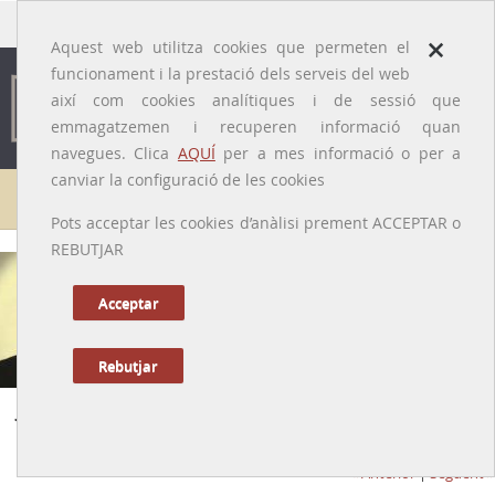
traducido por
×
Aquest web utilitza cookies que permeten el
funcionament i la prestació dels serveis del web
així com cookies analítiques i de sessió que
emmagatzemen i recuperen informació quan
navegues. Clica
AQUÍ
per a mes informació o per a
canviar la configuració de les cookies
Galeria de metges
Pots acceptar les cookies d’anàlisi prement ACCEPTAR o
REBUTJAR
Acceptar
Rebutjar
Joan Cuatrecasas i Arumí
[Camprodon (Ripollès), 1899 – Buenos Aires (Argentina), 1990]
Anterior
|
Següent