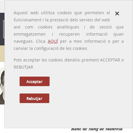
traducido por
×
Aquest web utilitza cookies que permeten el
funcionament i la prestació dels serveis del web
així com cookies analítiques i de sessió que
emmagatzemen i recuperen informació quan
navegues. Clica
AQUÍ
per a mes informació o per a
canviar la configuració de les cookies
Galeria de metges
Pots acceptar les cookies d’anàlisi prement ACCEPTAR o
REBUTJAR
Josep Badal i Puig
[Manresa (Bages), 3/1/1921 – 12/7/2006]
Acceptar
Rebutjar
Anterior
|
Següent
Hematòleg impulsor de les anàlisis clíniques i el primer
Banc de Sang de Manresa