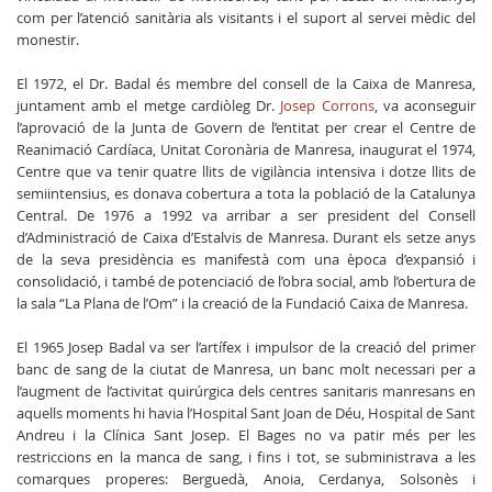
com per l’atenció sanitària als visitants i el suport al servei mèdic del
monestir.
El 1972, el Dr. Badal és membre del consell de la Caixa de Manresa,
juntament amb el metge cardiòleg Dr.
Josep Corrons
, va aconseguir
l’aprovació de la Junta de Govern de l’entitat per crear el Centre de
Reanimació Cardíaca, Unitat Coronària de Manresa, inaugurat el 1974,
Centre que va tenir quatre llits de vigilància intensiva i dotze llits de
semiintensius, es donava cobertura a tota la població de la Catalunya
Central. De 1976 a 1992 va arribar a ser president del Consell
d’Administració de Caixa d’Estalvis de Manresa. Durant els setze anys
de la seva presidència es manifestà com una època d’expansió i
consolidació, i també de potenciació de l’obra social, amb l’obertura de
la sala “La Plana de l’Om” i la creació de la Fundació Caixa de Manresa.
El 1965 Josep Badal va ser l’artífex i impulsor de la creació del primer
banc de sang de la ciutat de Manresa, un banc molt necessari per a
l’augment de l’activitat quirúrgica dels centres sanitaris manresans en
aquells moments hi havia l’Hospital Sant Joan de Déu, Hospital de Sant
Andreu i la Clínica Sant Josep. El Bages no va patir més per les
restriccions en la manca de sang, i fins i tot, se subministrava a les
comarques properes: Berguedà, Anoia, Cerdanya, Solsonès i