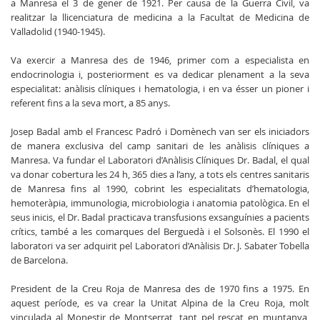
a Manresa el 3 de gener de 1921. Per causa de la Guerra Civil, va
realitzar la llicenciatura de medicina a la Facultat de Medicina de
Valladolid (1940-1945).
Va exercir a Manresa des de 1946, primer com a especialista en
endocrinologia i, posteriorment es va dedicar plenament a la seva
especialitat: anàlisis clíniques i hematologia, i en va ésser un pioner i
referent fins a la seva mort, a 85 anys.
Josep Badal amb el Francesc Padró i Domènech van ser els iniciadors
de manera exclusiva del camp sanitari de les anàlisis clíniques a
Manresa. Va fundar el Laboratori d’Anàlisis Clíniques Dr. Badal, el qual
va donar cobertura les 24 h, 365 dies a l’any, a tots els centres sanitaris
de Manresa fins al 1990, cobrint les especialitats d’hematologia,
hemoteràpia, immunologia, microbiologia i anatomia patològica. En el
seus inicis, el Dr. Badal practicava transfusions exsanguínies a pacients
crítics, també a les comarques del Berguedà i el Solsonès. El 1990 el
laboratori va ser adquirit pel Laboratori d’Anàlisis Dr. J. Sabater Tobella
de Barcelona.
President de la Creu Roja de Manresa des de 1970 fins a 1975. En
aquest període, es va crear la Unitat Alpina de la Creu Roja, molt
vinculada al Monestir de Montserrat, tant pel rescat en muntanya,