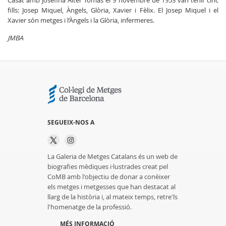
Casat amb Josefina Alter Tomàs el 9 novembre de 1953 van tenir cinc
fills: Josep Miquel, Àngels, Glòria, Xavier i Fèlix. El Josep Miquel i el
Xavier són metges i l’Àngels i la Glòria, infermeres.
JMBA
SEGUEIX-NOS A
La Galeria de Metges Catalans és un web de
biografies mèdiques i·lustrades creat pel
CoMB amb l'objectiu de donar a conèixer
els metges i metgesses que han destacat al
llarg de la història i, al mateix temps, retre'ls
l'homenatge de la professió.
MÉS INFORMACIÓ