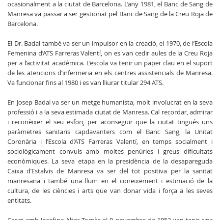
ocasionalment a la ciutat de Barcelona. L’any 1981, el Banc de Sang de
Manresa va passar a ser gestionat pel Banc de Sang de la Creu Roja de
Barcelona.
El Dr. Badal també va ser un impulsor en la creació, el 1970, de l’Escola
Femenina d’ATS Farreras Valentí, on es van cedir aules de la Creu Roja
per a l’activitat acadèmica. L’escola va tenir un paper clau en el suport
de les atencions d’infermeria en els centres assistencials de Manresa.
Va funcionar fins al 1980 i es van lliurar titular 294 ATS.
En Josep Badal va ser un metge humanista, molt involucrat en la seva
professió i a la seva estimada ciutat de Manresa. Cal recordar, admirar
i reconèixer el seu esforç per aconseguir que la ciutat tingués uns
paràmetres sanitaris capdavanters com el Banc Sang, la Unitat
Coronària i l’Escola d’ATS Farreras Valentí, en temps socialment i
sociològicament convuls amb moltes penúries i greus dificultats
econòmiques. La seva etapa en la presidència de la desapareguda
Caixa d’Estalvis de Manresa va ser del tot positiva per la sanitat
manresana i també una llum en el coneixement i estimació de la
cultura, de les ciències i arts que van donar vida i força a les seves
entitats.