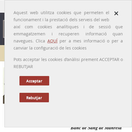
traducido por
×
Aquest web utilitza cookies que permeten el
funcionament i la prestació dels serveis del web
així com cookies analítiques i de sessió que
emmagatzemen i recuperen informació quan
navegues. Clica
AQUÍ
per a mes informació o per a
canviar la configuració de les cookies
Galeria de metges
Pots acceptar les cookies d’anàlisi prement ACCEPTAR o
REBUTJAR
Josep Badal i Puig
[Manresa (Bages), 3/1/1921 – 12/7/2006]
Acceptar
Rebutjar
Tornar a la Biografia
Hematòleg impulsor de les anàlisis clíniques i el primer
Banc de Sang de Manresa