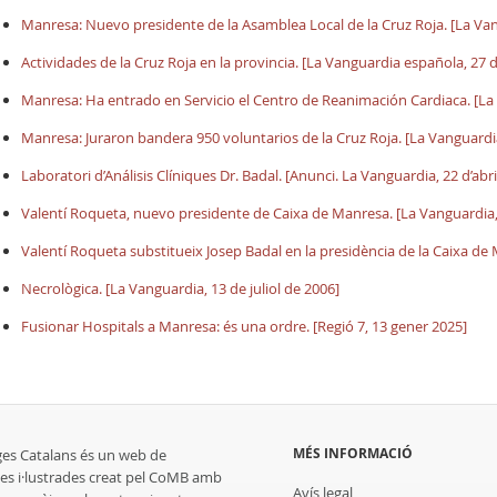
Manresa: Nuevo presidente de la Asamblea Local de la Cruz Roja. [La Va
Actividades de la Cruz Roja en la provincia. [La Vanguardia española, 27 d
Manresa: Ha entrado en Servicio el Centro de Reanimación Cardiaca. [L
Manresa: Juraron bandera 950 voluntarios de la Cruz Roja. [La Vanguardi
Laboratori d’Análisis Clíniques Dr. Badal. [Anunci. La Vanguardia, 22 d’abri
Valentí Roqueta, nuevo presidente de Caixa de Manresa. [La Vanguardia, 
Valentí Roqueta substitueix Josep Badal en la presidència de la Caixa de 
Necrològica. [La Vanguardia, 13 de juliol de 2006]
Fusionar Hospitals a Manresa: és una ordre. [Regió 7, 13 gener 2025]
MÉS INFORMACIÓ
ges Catalans és un web de
es i·lustrades creat pel CoMB amb
Avís legal