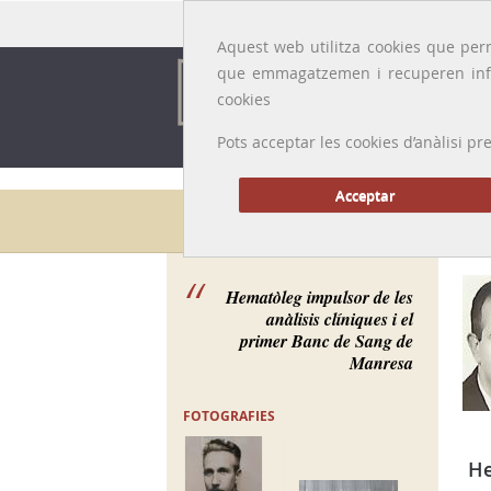
Idioma:
Català
|
Castellano
|
English
|
Français
Aquest web utilitza cookies que perm
que emmagatzemen i recuperen inf
cookies
Pots acceptar les cookies d’anàlisi
Acceptar
Galeria de metges
Hematòleg impulsor de les
anàlisis clíniques i el
primer Banc de Sang de
Manresa
FOTOGRAFIES
H