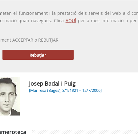
traducido por
eten el funcionament i la prestació dels serveis del web així com
ormació quan navegues. Clica
AQUÍ
per a mes informació o per a
 prement ACCEPTAR o REBUTJAR
PRESENTACIÓ
GALERIA
ALTRES GALERIES
MEMÒRIA P
Rebutjar
Josep Badal i Puig
[Manresa (Bages), 3/1/1921 – 12/7/2006]
emeroteca