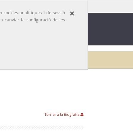
×
 cookies analítiques i de sessió
 canviar la configuració de les
ROFESSIÓ
EFEMÈRIDES MÈDIQUES
Inici
Galeria
Josep Badal i Puig
Hemeroteca
Tornar a la Biografia