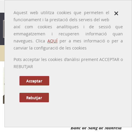
traducido por
×
Aquest web utilitza cookies que permeten el
funcionament i la prestació dels serveis del web
així com cookies analítiques i de sessió que
emmagatzemen i recuperen informació quan
navegues. Clica
AQUÍ
per a mes informació o per a
canviar la configuració de les cookies
Galeria de metges
Pots acceptar les cookies d’anàlisi prement ACCEPTAR o
REBUTJAR
Josep Badal i Puig
[Manresa (Bages), 3/1/1921 – 12/7/2006]
Acceptar
Rebutjar
Tornar a la Biografia
Hematòleg impulsor de les anàlisis clíniques i el primer
Banc de Sang de Manresa