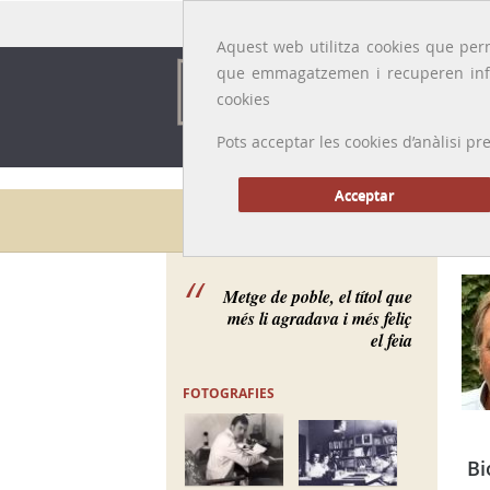
Idioma:
Català
|
Castellano
|
English
|
Français
Aquest web utilitza cookies que perm
que emmagatzemen i recuperen inf
cookies
Pots acceptar les cookies d’anàlisi
Acceptar
Galeria de metges
Metge de poble, el títol que
més li agradava i més feliç
el feia
FOTOGRAFIES
Bi