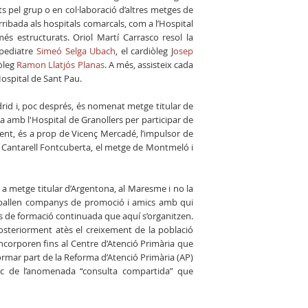
s pel grup o en col·laboració d’altres metges de
rribada als hospitals comarcals, com a l’Hospital
s estructurats. Oriol Martí Carrasco resol la
 pediatre
Simeó Selga Ubach
, el cardiòleg J
osep
còleg
Ramon Llatjós Planas
. A més, assisteix cada
ospital de Sant Pau.
drid i, poc després, és nomenat metge titular de
a amb l'Hospital de Granollers per participar de
lment, és a prop de Vicenç Mercadé, l’impulsor de
i Cantarell Fontcuberta, el metge de Montmeló i
 a metge titular d’Argentona, al Maresme i no la
reballen companys de promoció i amics amb qui
rsos de formació continuada que aquí s’organitzen.
posteriorment atès el creixement de la població
incorporen fins al Centre d’Atenció Primària que
formar part de la Reforma d’Atenció Primària (AP)
èdic de l’anomenada “consulta compartida” que