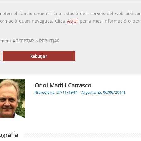
traducido por
eten el funcionament i la prestació dels serveis del web així com
ormació quan navegues. Clica
AQUÍ
per a mes informació o per a
 prement ACCEPTAR o REBUTJAR
PRESENTACIÓ
GALERIA
ALTRES GALERIES
MEMÒRIA P
Rebutjar
Oriol Martí i Carrasco
[Barcelona, 27/11/1947 – Argentona, 06/06/2014]
ografia