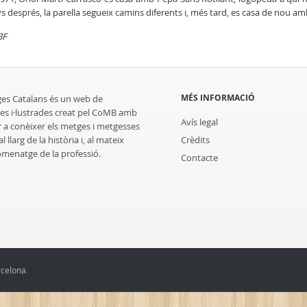
s després, la parella segueix camins diferents i, més tard, es casa de nou am
BF
MÉS INFORMACIÓ
ges Catalans és un web de
es i·lustrades creat pel CoMB amb
Avís legal
r a conèixer els metges i metgesses
 llarg de la història i, al mateix
Crèdits
homenatge de la professió.
Contacte
rcelona
.