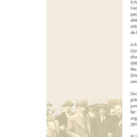
A A
Cad
pac
d’A
inf
de 
A f
Com
d'o
d'e
Reu
Ori
sani
Soc
prà
jun
fer
org
201
El 