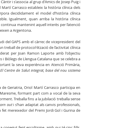
àntir i s'associa al grup d'Amics de Josep Puig i
 Martí Carrasco estableix la història clínica dels
rpora decididament el model d’història clínica
ble. Igualment, quan arriba la història clínica
 continua mantenint aquell interès per l’atenció
leixen a Argentona.
tudi del GAPS amb el càrrec de vicepresident del
un treball de protocol·lització de l’activitat clínica
liderat per Joan Ramon Laporte amb l'objectiu
 i Biòlegs de Llengua Catalana que se celebra a
rtant la seva experiència en Atenció Primària,
El Centre de Salut integrat, base del nou sistema
 de Geriatria, Oriol Martí Carrasco participa en
l Maresme, formant part com a vocal de la seva
ment. Treballa fins a la jubilació treballa sense
orn out
i s’han adaptat als canvis professionals,
n fet mereixedor del Premi Jordi Gol i Gurina de
 conegut fent escoltisme, amb qui té cinc fills.