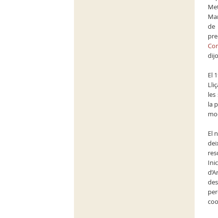
Met
Man
de 
pre
Cor
dij
El 
Lli
les
la 
mod
El 
dei
res
Ini
d’A
des
per
coo