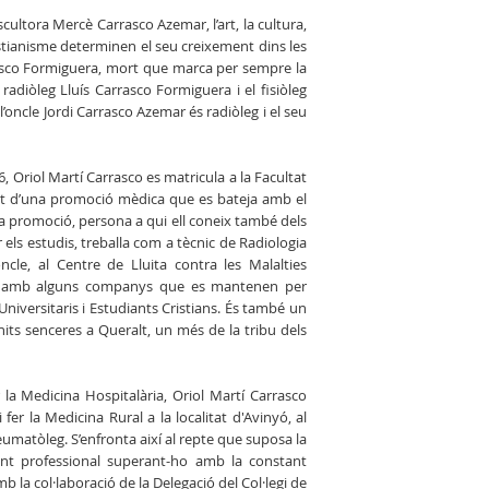
escultora Mercè Carrasco Azemar, l’art, la cultura,
 cristianisme determinen el seu creixement dins les
rrasco Formiguera, mort que marca per sempre la
radiòleg Lluís Carrasco Formiguera i el fisiòleg
 l’oncle Jordi Carrasco Azemar és radiòleg i el seu
66, Oriol Martí Carrasco es matricula a la Facultat
part d’una promoció mèdica que es bateja amb el
la promoció, persona a qui ell coneix també dels
 els estudis, treballa com a tècnic de Radiologia
le, al Centre de Lluita contra les Malalties
ats amb alguns companys que es mantenen per
niversitaris i Estudiants Cristians. És també un
e nits senceres a Queralt, un més de la tribu dels
la Medicina Hospitalària, Oriol Martí Carrasco
fer la Medicina Rural a la localitat d'Avinyó, al
reumatòleg. S’enfronta així al repte que suposa la
lament professional superant-ho amb la constant
la col·laboració de la Delegació del Col·legi de