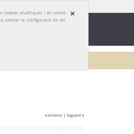
×
 cookies analítiques i de sessió
 canviar la configuració de les
ROFESSIÓ
EFEMÈRIDES MÈDIQUES
Inici
Galeria
Oriol Martí i Carrasco
Anterior
|
Següent