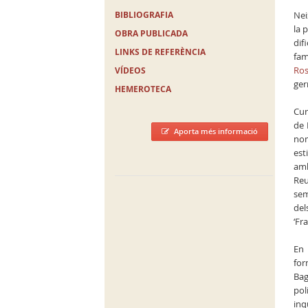
BIBLIOGRAFIA
Nei
la 
OBRA PUBLICADA
dif
LINKS DE REFERÈNCIA
fam
Ros
VÍDEOS
ger
HEMEROTECA
Cur
de 
Aporta més informació
no
est
amb
Reu
sem
del
‘Fr
En 
for
Bag
pol
inq