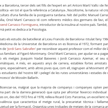
x a Barcelona, tercer dels set fills de l'expert en art Antoni Martí Valls i de l’
política -en tot el que fa referència a Catalunya-, l’escoltisme, la natura i el
icultats d’una família de la postguerra tardana. Nét del polític Manuel Ca
ília, Oriol Martí Carrasco té com referents mèdics dos germans de l’avi, el 
send Carrasco Formiguera
, introductor de la insulina al nostre país. També,
mà petit es dedica a la Psicologia.
sats els estudis de batxillerat al Liceu Francès de Barcelona i titulat l’any 19
Medicina de la Universitat de Barcelona on es llicencia el 1972, formant 
m de
'Jordi Sans Sabrafen
' per reconèixer aquest professor com el millor de 
ius familiars al Figaró-Montmany. Oriol Martí Carrasco, per ajudar-se a pagar
 els metges Joaquim Nadal Baixeres i Jordi Carrasco Azemar, el seu onc
màtiques. A més, en aquests anys de carrera, estableix fortes amist
pre, especialment, amb altres joves que, com ell, s’agrupen al Moviment d’U
s estudiants del ‘nostre 68’ i pelegrí de les rutes universitàries i estades d
ancesco’ de Mossèn Ballarín.
llicenciar-se, malgrat que la majoria de companys i companyes opten per 
ma part de la darrera generació que opta per afrontar l’exercici individual i 
es on, des del 1972 fins al 1978, relleva Ricard Cots Parcerisa, un excel·lent 
ivalència que caracteritza el metge rural, la precarietat tècnica i l’aïl
uietud per la formació. Organitza unes trobades de metges de la comarca amb 