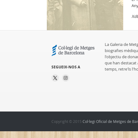
Any
Xd
La Galeria de Met
biografies mèdiqu
l'objectiu de dona
que han destacat al
SEGUEIX-NOS A
temps, retre'ls l'
Copyright © 2015
Col·legi Oficial de Metges de Ba