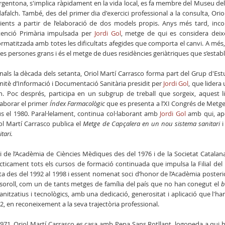
rgentona, s'implica ràpidament en la vida local, es fa membre del Museu del C
afalch. També, des del primer dia d'exercici professional a la consulta, Oriol
ients a partir de l’elaboració de dos models propis. Anys més tard, inco
tenció Primària impulsada per
Jordi Gol
, metge de qui es considera deixe
ormatitzada amb totes les dificultats afegides que comporta el canvi. A més,
les persones grans i és el metge de dues residències geriàtriques que s’estab
inals la dècada dels setanta, Oriol Martí Carrasco forma part del Grup d'Es
itè d’Informació i Documentació Sanitària presidit per
Jordi Gol
, que lidera 
n. Poc després, participa en un subgrup de treball que sorgeix, aquest 
laborar el primer
Índex Farmacològic
que es presenta a l’XI Congrés de Metges
s el 1980. Paral·lelament, continua col·laborant amb
Jordi Gol
amb qui, apo
ol Martí Carrasco publica el
Metge de Capçalera en un nou sistema sanitari
i
tari.
i de l’Acadèmia de Ciències Mèdiques des del 1976 i de la Societat Catalana
cticament tots els cursos de formació continuada que impulsa la Filial de
ta des del 1992 al 1998 i essent nomenat soci d’honor de l’Acadèmia posterior
 soroll, com un de tants metges de família del país que no han conegut el
b
anitzatius i tecnològics, amb una dedicació, generositat i aplicació que l'ha
2, en reconeixement a la seva trajectòria professional.
1971, Oriol Martí Carrasco es casa amb Pepa Sans Rotllant, logopeda a qui ha