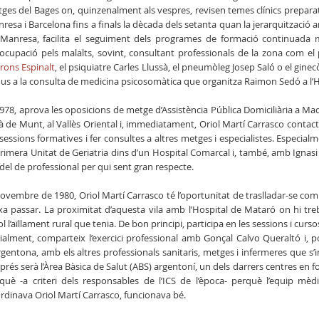
ges del Bages on, quinzenalment als vespres, revisen temes clínics preparat
resa i Barcelona fins a finals la dècada dels setanta quan la jerarquització a
Manresa, facilita el seguiment dels programes de formació continuada mé
ocupació pels malalts, sovint, consultant professionals de la zona com el
rons Espinalt
, el psiquiatre Carles Llussà, el pneumòleg Josep Saló o el gine
ous a la consulta de medicina psicosomàtica que organitza Raimon Sedó a l’H
1978, aprova les oposicions de metge d’Assistència Pública Domiciliària a Ma
çà de Munt, al Vallès Oriental i, immediatament, Oriol Martí Carrasco contact
 sessions formatives i fer consultes a altres metges i especialistes. Especia
primera Unitat de Geriatria dins d’un Hospital Comarcal i, també, amb Ignas
el de professional per qui sent gran respecte.
novembre de 1980, Oriol Martí Carrasco té l’oportunitat de traslladar-se com
xa passar. La proximitat d’aquesta vila amb l’Hospital de Mataró on hi t
ol l’aïllament rural que tenia. De bon principi, participa en les sessions i cu
cialment, comparteix l’exercici professional amb Gonçal Calvo Queraltó i, 
rgentona, amb els altres professionals sanitaris, metges i infermeres que s’
prés serà l’Àrea Bàsica de Salut (ABS) argentoní, un dels darrers centres en 
què -a criteri dels responsables de l’ICS de l’època- perquè l’equip m
rdinava Oriol Martí Carrasco, funcionava bé.