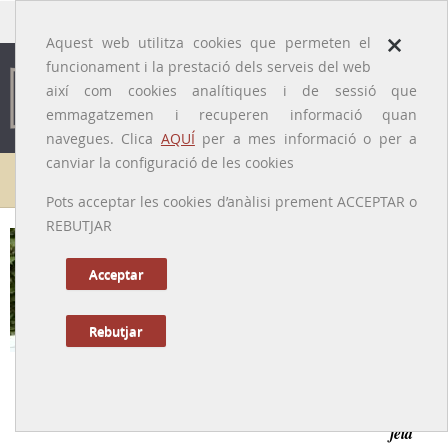
traducido por
×
Aquest web utilitza cookies que permeten el
funcionament i la prestació dels serveis del web
així com cookies analítiques i de sessió que
emmagatzemen i recuperen informació quan
navegues. Clica
AQUÍ
per a mes informació o per a
canviar la configuració de les cookies
Galeria de metges
Pots acceptar les cookies d’anàlisi prement ACCEPTAR o
REBUTJAR
Oriol Martí i Carrasco
[Barcelona, 27/11/1947 – Argentona, 06/06/2014]
Acceptar
Rebutjar
Tornar a la Biografia
Metge de poble, el títol que més li agradava i més feliç el
feia