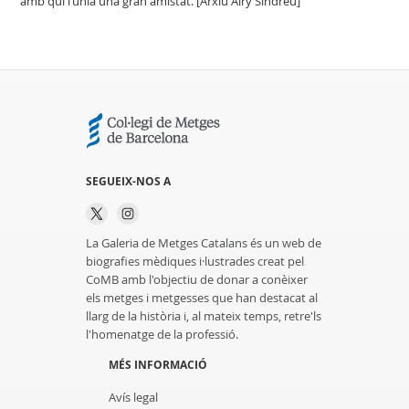
amb qui l’unia una gran amistat. [Arxiu Airy Sindreu]
SEGUEIX-NOS A
La Galeria de Metges Catalans és un web de
biografies mèdiques i·lustrades creat pel
CoMB amb l'objectiu de donar a conèixer
els metges i metgesses que han destacat al
llarg de la història i, al mateix temps, retre'ls
l'homenatge de la professió.
MÉS INFORMACIÓ
Avís legal