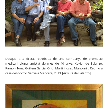
D’esquerra a dreta, retrobada de cinc companys de promoció
mèdica i d’una amistat de més de 40 anys: Xavier de Balanzó,
Ramon Tous, Guillem Garcia, Oriol Martí i Josep Muncunill. Reunió a
casa del doctor Garcia a Menorca, 2013. [Arxiu X de Balanzó]