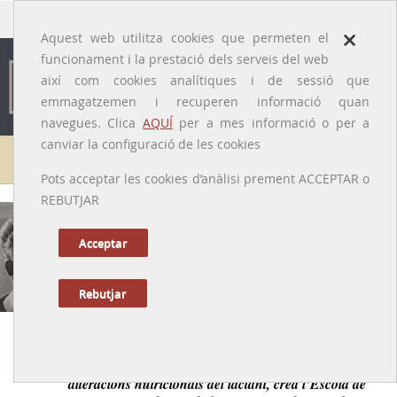
traducido por
×
Aquest web utilitza cookies que permeten el
funcionament i la prestació dels serveis del web
així com cookies analítiques i de sessió que
emmagatzemen i recuperen informació quan
navegues. Clica
AQUÍ
per a mes informació o per a
canviar la configuració de les cookies
Galeria de metges
Pots acceptar les cookies d’anàlisi prement ACCEPTAR o
REBUTJAR
Rafael Ramos Fernández
[Madrid, 17/02/1907 – Barcelona, 22/04/1955]
Acceptar
Rebutjar
Anterior
|
Següent
Excel·lent pediatre, catedràtic i investigador de les
alteracions nutricionals del lactant, crea l’Escola de