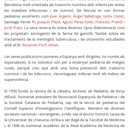
Barcelona molt orientada als trastorns nutritius dels infants per evitar
les malalties infeccioses i de nutrició. De l’escola es van formar
pediatres excel·lents com
Joan Argemí
,
Ángel Ballabriga
,
Isidre Claret
,
Santiago Ferrer Pi,
Joaquín Plaza
,
Agustí Pérez-Soler
,
Francesc Prandi
i
Jordi Prats
. La seva recerca és sobre diversos tipus d’alimentació com
les propietats astringents de la farina de garrofa. També sobre els
tractaments de la meningitis tuberculosa, i les otoantritis estudiades
amb el Dr.
Rosendo Poch Viñals
.
Les seves publicacions pioneres a Espanya sent dirigides, no només als
especialistes, si no sobretot són per a ensenyar pediatria als metges
rurals, perquè creu que amb una bona prevenció dels trastorns
nutritius i de les infeccions, s’aconsegueix millorar molt els índexs de
supervivència.
El 1950 funda la revista de la càtedra,
Archivos de Pediatría
, de força
difusió. Nomenat president de l’Associació Espanyola de Pediatria i de
la Societat Catalana de Pediatria, cap de la secció de pediatria del
Consell Superior d’Investigacions Científiques. Membre de diverses
societats nacionals i estrangeres, a més rep el doctor honoris causa de
la Universitat de L’Havana. Arriba a ser degà de la Facultat de Medicina
i, el 1948 és nomenat acadèmic de la Reial Acadèmia de Medicina de