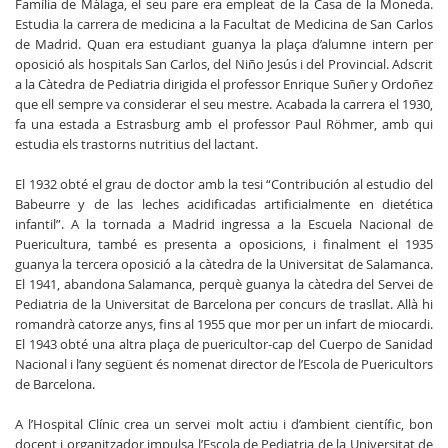
Família de Màlaga, el seu pare era empleat de la Casa de la Moneda.
Estudia la carrera de medicina a la Facultat de Medicina de San Carlos
de Madrid. Quan era estudiant guanya la plaça d’alumne intern per
oposició als hospitals San Carlos, del Niño Jesús i del Provincial. Adscrit
a la Càtedra de Pediatria dirigida el professor Enrique Suñer y Ordoñez
que ell sempre va considerar el seu mestre. Acabada la carrera el 1930,
fa una estada a Estrasburg amb el professor Paul Röhmer, amb qui
estudia els trastorns nutritius del lactant.
El 1932 obté el grau de doctor amb la tesi “Contribución al estudio del
Babeurre y de las leches acidificadas artificialmente en dietética
infantil”. A la tornada a Madrid ingressa a la Escuela Nacional de
Puericultura, també es presenta a oposicions, i finalment el 1935
guanya la tercera oposició a la càtedra de la Universitat de Salamanca.
El 1941, abandona Salamanca, perquè guanya la càtedra del Servei de
Pediatria de la Universitat de Barcelona per concurs de trasllat. Allà hi
romandrà catorze anys, fins al 1955 que mor per un infart de miocardi.
El 1943 obté una altra plaça de puericultor-cap del Cuerpo de Sanidad
Nacional i l’any següent és nomenat director de l’Escola de Puericultors
de Barcelona.
A l’Hospital Clínic crea un servei molt actiu i d’ambient científic, bon
docent i organitzador impulsa l’Escola de Pediatria de la Universitat de