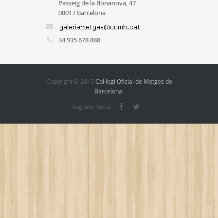
Passeig de la Bonanova, 47
08017 Barcelona
34 935 678 888
Copyright © 2015
Col·legi Oficial de Metges de
Barcelona
.
Segueix-nos a: