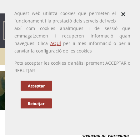
traducido por
×
Aquest web utilitza cookies que permeten el
funcionament i la prestació dels serveis del web
així com cookies analítiques i de sessió que
emmagatzemen i recuperen informació quan
navegues. Clica
AQUÍ
per a mes informació o per a
canviar la configuració de les cookies
Galeria de metges
Pots acceptar les cookies d’anàlisi prement ACCEPTAR o
REBUTJAR
Andrés Martínez Vargas
[Barbastro (Osca), 27/10/1861 – Barcelona, 26/07/1948]
Acceptar
Rebutjar
Anterior
|
Següent
El primer catedràtic de pediatria a la Facultat de
Medicina de Barcelona