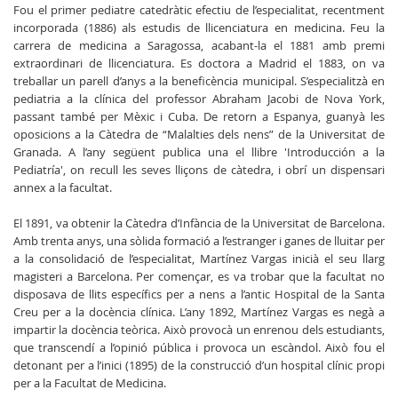
Fou el primer pediatre catedràtic efectiu de l’especialitat, recentment
incorporada (1886) als estudis de llicenciatura en medicina. Feu la
carrera de medicina a Saragossa, acabant-la el 1881 amb premi
extraordinari de llicenciatura. Es doctora a Madrid el 1883, on va
treballar un parell d’anys a la beneficència municipal. S’especialitzà en
pediatria a la clínica del professor Abraham Jacobi de Nova York,
passant també per Mèxic i Cuba. De retorn a Espanya, guanyà les
oposicions a la Càtedra de “Malalties dels nens” de la Universitat de
Granada. A l’any següent publica una el llibre 'Introducción a la
Pediatría', on recull les seves lliçons de càtedra, i obrí un dispensari
annex a la facultat.
El 1891, va obtenir la Càtedra d’Infància de la Universitat de Barcelona.
Amb trenta anys, una sòlida formació a l’estranger i ganes de lluitar per
a la consolidació de l’especialitat, Martínez Vargas inicià el seu llarg
magisteri a Barcelona. Per començar, es va trobar que la facultat no
disposava de llits específics per a nens a l’antic Hospital de la Santa
Creu per a la docència clínica. L’any 1892, Martínez Vargas es negà a
impartir la docència teòrica. Això provocà un enrenou dels estudiants,
que transcendí a l’opinió pública i provoca un escàndol. Això fou el
detonant per a l’inici (1895) de la construcció d’un hospital clínic propi
per a la Facultat de Medicina.