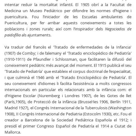
intentar reduir la mortalitat infantil. El 1905 obrí a la Facultat de
Medicina un Museo Pediátrico per difondre les normes d’higiene i
puericultura. Fou l’iniciador de les Escuelas ambulantes de
Puericultura, per fer arribar aquests coneixements a totes les
poblacions i zones rurals; així com l’inspirador dels
Negociados de
paidofília
als ajuntaments.
Va traduir del francès el 'Tratado de enfermedades de la Infancia'
(1907) de Comby; i de l’alemany el 'Tratado enciclopédico de Pediatría
'
(1910-1911) de Pfaundler i Schlossman, que facilitaren la difusió del
coneixement pediàtric més avançat del moment. El 1915 publicà el seu
'Tratado de Pediatría' que estableix el corpus doctrinal de l’especialitat,
i que culminà el 1946 amb el 'Tratado Enciclopédico de Pediatría'. El
seu coneixement d’idiomes li facilita l’assistència a molts congressos
internacionals en particular els relacionats amb la infància com: el
d’Higiene Escolar (Nuremberg i Londres 1907), de les Gotes de llet
(París,1905), de Protecció de la infància (Brussel·les 1906, Berlín 1911,
Madrid 1927), el Congrés Internacional de la Tuberculosis (Washington
1908), II Congrés Internacional de Pediatria (Estocolm 1930), etc. Fou el
creador a Barcelona de la Sociedad Pediátrica Española el 1912; i
presidí el primer Congreso Español de Pediatría el 1914 a Ciutat de
Mallorca.