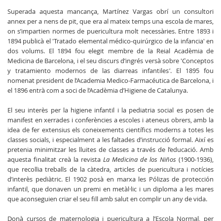
Superada aquesta mancança, Martínez Vargas obrí un consultori
annex per a nens de pit, que era al mateix temps una escola de mares,
on s’impartien normes de puericultura molt necessàries. Entre 1893 i
1894 publicà el 'Tratado elemental médico-quirúrgico de la infancia' en
dos volums. El 1894 fou elegit membre de la Reial Acadèmia de
Medicina de Barcelona, i el seu discurs d’ingrés versà sobre 'Conceptos
y tratamiento modernos de las diarreas infantiles
'
. El 1895 fou
nomenat president de l’Academia Medico-Farmacéutica de Barcelona, i
el 1896 entrà com a soci de l’Acadèmia d’Higiene de Catalunya.
El seu interès per la higiene infantil i la pediatria social es posen de
manifest en xerrades i conferències a escoles i ateneus obrers, amb la
idea de fer extensius els coneixements científics moderns a totes les
classes socials, i especialment a les faltades d’instrucció formal. Així es
pretenia minimitzar les lluites de classes a través de l’educació. Amb
aquesta finalitat creà la revista
La Medicina de los Niños
(1900-1936),
que recollia treballs de la càtedra, articles de puericultura i notícies
d’interès pediàtric. El 1902 posà en marxa les Pólizas de protección
infantil, que donaven un premi en metàl·lic i un diploma a les mares
que aconseguien criar el seu fill amb salut en complir un any de vida.
Donà cursos de maternologia i puericultura a l’Escola Normal, per