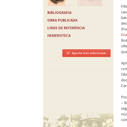
Fil
cas
BIBLIOGRAFIA
bat
OBRA PUBLICADA
ded
LINKS DE REFERÈNCIA
d’u
Gra
HEMEROTECA
lli
ofe
que
Aporta més informació
Apr
com
Obs
doc
Cen
Poc
– B
seg
núm
com