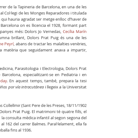
carrer de la Tapineria de Barcelona, en una de les
 al Col·legi de les Monges Reparadores i titulada
n a qui hauria agradat ser metge enlloc d’haver de
 Barcelona on es llicencia el 1928, formant part
ompanyes més: Dolors Jo Vernedas,
Cecília Marín
lumna brillant, Dolors Prat Puig és una de les
e Peyrí
, abans de tractar les malalties venèries,
a la matèria que seguidament anava a impartir,
icina, Parasitologia i Electrologia, Dolors Prat
Barcelona, especialitzant-se en Pediatria i en
oday
. En aquest temps, també, prepara la tesi
niños por vía intracutánea
i llegeix a la Universitat
 Collellmir (Sant Pere de les Preses, 18/11/1902
olors Prat Puig. El matrimoni té quatre fills, el
 la consulta mèdica infantil al segon segona del
 162 del carrer Balmes. Paral·lelament, ella fa
balla fins al 1936.