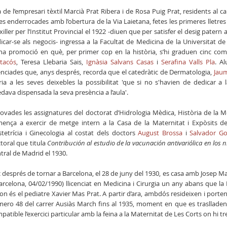
la de l’empresari tèxtil Marcià Prat Ribera i de Rosa Puig Prat, residents al 
es enderrocades amb l’obertura de la Via Laietana, fetes les primeres lletres
xiller per l’Institut Provincial el 1922 -diuen que per satisfer el desig pater
icar-se als negocis- ingressa a la Facultat de Medicina de la Universitat de
na promoció en què, per primer cop en la història, s’hi graduen cinc c
tacós
, Teresa Llebaria Sais,
Ignàsia Salvans Casas
i
Serafina Valls Pla
. A
cenciades que, anys després, recorda que el catedràtic de Dermatologia,
Jaum
ria a les seves deixebles la possibilitat 'que si no s'havien de dedicar 
dava dispensada la seva presència a l’aula'.
ovades les assignatures del doctorat d’Hidrologia Mèdica, Història de la Med
ença a exercir de metge intern a la Casa de la Maternitat i Expòsits de 
tetrícia i Ginecologia al costat dels doctors
August Brossa
i
Salvador G
toral que titula
Contribución al estudio de la vacunación antivariólica en los 
tral de Madrid el 1930.
 després de tornar a Barcelona, el 28 de juny del 1930, es casa amb Josep Mas
arcelona, 04/02/1990) llicenciat en Medicina i Cirurgia un any abans que la D
on és el pediatre Xavier Mas Prat. A partir d’ara, ambdós resideixen i porten
ero 48 del carrer Ausiàs March fins al 1935, moment en que es traslladen al
patible l’exercici particular amb la feina a la Maternitat de Les Corts on hi tre