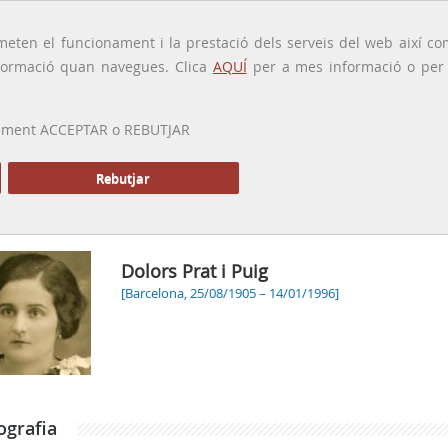
traducido por
eten el funcionament i la prestació dels serveis del web així com
ormació quan navegues. Clica
AQUÍ
per a mes informació o per a
 prement ACCEPTAR o REBUTJAR
PRESENTACIÓ
GALERIA
ALTRES GALERIES
MEMÒRIA P
Rebutjar
Dolors Prat i Puig
[Barcelona, 25/08/1905 – 14/01/1996]
ografia