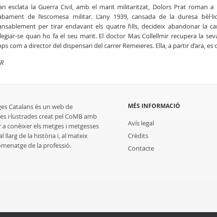
n esclata la Guerra Civil, amb el marit militaritzat, Dolors Prat roman a B
cabament de l’escomesa militar. L’any 1939, cansada de la duresa bèl·
ansablement per tirar endavant els quatre fills, decideix abandonar la c
·legiar-se quan ho fa el seu marit. El doctor Mas Collellmir recupera la se
ps com a director del dispensari del carrer Remeieres. Ella, a partir d’ara, es dedi
R
MÉS INFORMACIÓ
ges Catalans és un web de
es i·lustrades creat pel CoMB amb
Avís legal
r a conèixer els metges i metgesses
 llarg de la història i, al mateix
Crèdits
homenatge de la professió.
Contacte