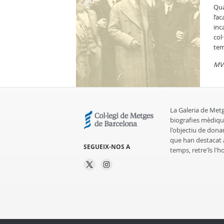
Qua
l’a
inc
col
tem
MV
La Galeria de Met
biografies mèdiqu
l'objectiu de dona
que han destacat al
SEGUEIX-NOS A
temps, retre'ls l'