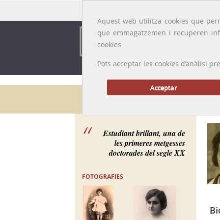
Idioma:
Català
|
Castellano
|
English
|
Français
Aquest web utilitza cookies que perm
que emmagatzemen i recuperen inf
cookies
Pots acceptar les cookies d’anàlisi
Acceptar
Galeria de metges
Estudiant brillant, una de
les primeres metgesses
doctorades del segle XX
FOTOGRAFIES
Bi