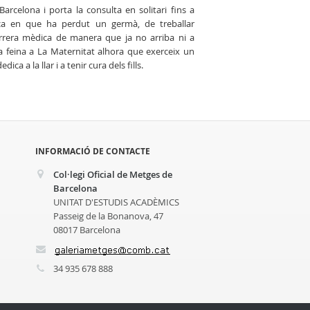
arcelona i porta la consulta en solitari fins a
lica en que ha perdut un germà, de treballar
arrera mèdica de manera que ja no arriba ni a
va feina a La Maternitat alhora que exerceix un
ca a la llar i a tenir cura dels fills.
INFORMACIÓ DE CONTACTE
Col·legi Oficial de Metges de
Barcelona
UNITAT D'ESTUDIS ACADÈMICS
Passeig de la Bonanova, 47
08017 Barcelona
34 935 678 888