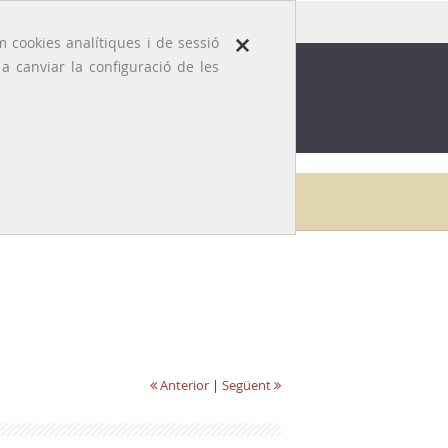
×
 cookies analítiques i de sessió
 canviar la configuració de les
ROFESSIÓ
EFEMÈRIDES MÈDIQUES
Inici
Galeria
Dolors Prat i Puig
Anterior
|
Següent