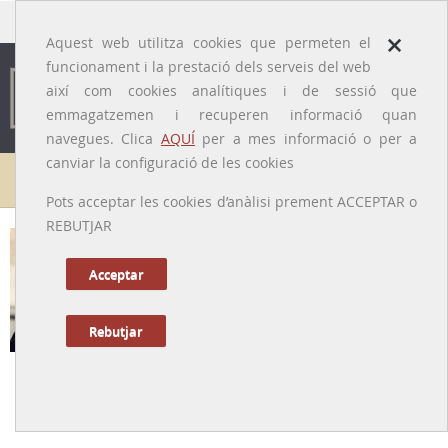
traducido por
×
Aquest web utilitza cookies que permeten el
funcionament i la prestació dels serveis del web
així com cookies analítiques i de sessió que
emmagatzemen i recuperen informació quan
navegues. Clica
AQUÍ
per a mes informació o per a
canviar la configuració de les cookies
Galeria de metges
Pots acceptar les cookies d’anàlisi prement ACCEPTAR o
REBUTJAR
Josep Antoni Salvà i Miquel
[Berga, 1918 – Barcelona, 2007]
Acceptar
Rebutjar
Tornar a la Biografia
Un farmacòleg entregat a la Universitat