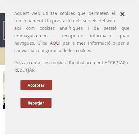
traducido por
×
Aquest web utilitza cookies que permeten el
funcionament i la prestació dels serveis del web
així com cookies analítiques i de sessió que
emmagatzemen i recuperen informació quan
navegues. Clica
AQUÍ
per a mes informació o per a
canviar la configuració de les cookies
Galeria de metges
Pots acceptar les cookies d’anàlisi prement ACCEPTAR o
REBUTJAR
Josep Antoni Salvà i Miquel
[Berga, 1918 – Barcelona, 2007]
Acceptar
Rebutjar
Tornar a la Biografia
Un farmacòleg entregat a la Universitat