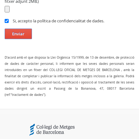
fitxer adjunt 2MB.)
Si, accepto la política de confidencialitat de dades.
Enviar
D'acord amb el que disposa la Llei Orgànica 15/1999, de 13 de desembre, de protecció
de dades de caràcter personal, li informem que les seves dades personals seran
introduïdes en un fitxer del COL·LEGI OFICIAL DE METGES DE BARCELONA , amb la
finalitat de completar i publicar la informació dels metges inclosos a la galeria. Podrà
exercir els drets d'accés, cancel·lació, rectificació i oposició al tractament de les seves
dades dirigint un escrit a Passeig de la Bonanova, 47, 08017 Barcelona
(ref:"tractament de dades").