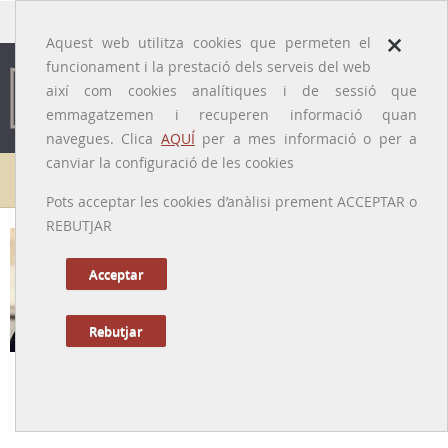
traducido por
×
Aquest web utilitza cookies que permeten el
funcionament i la prestació dels serveis del web
així com cookies analítiques i de sessió que
emmagatzemen i recuperen informació quan
navegues. Clica
AQUÍ
per a mes informació o per a
canviar la configuració de les cookies
Galeria de metges
Pots acceptar les cookies d’anàlisi prement ACCEPTAR o
REBUTJAR
Josep Antoni Salvà i Miquel
[Berga, 1918 – Barcelona, 2007]
Acceptar
Rebutjar
Tornar a la Biografia
Un farmacòleg entregat a la Universitat