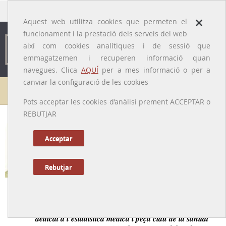
traducido por
×
Aquest web utilitza cookies que permeten el
funcionament i la prestació dels serveis del web
així com cookies analítiques i de sessió que
emmagatzemen i recuperen informació quan
navegues. Clica
AQUÍ
per a mes informació o per a
canviar la configuració de les cookies
Galeria de metges
Pots acceptar les cookies d’anàlisi prement ACCEPTAR o
REBUTJAR
Enric Octavi Raduà i Oriol
[Barcelona, 1864 - 1928]
Acceptar
Rebutjar
Tornar a la Biografia
Metge d’origen ebrenc, interessat per l’higienisme,
dedicat a l’estadística mèdica i peça clau de la sanitat