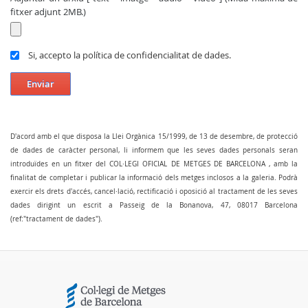
fitxer adjunt 2MB.)
Si, accepto la política de confidencialitat de dades.
Enviar
D'acord amb el que disposa la Llei Orgànica 15/1999, de 13 de desembre, de protecció
de dades de caràcter personal, li informem que les seves dades personals seran
introduïdes en un fitxer del COL·LEGI OFICIAL DE METGES DE BARCELONA , amb la
finalitat de completar i publicar la informació dels metges inclosos a la galeria. Podrà
exercir els drets d'accés, cancel·lació, rectificació i oposició al tractament de les seves
dades dirigint un escrit a Passeig de la Bonanova, 47, 08017 Barcelona
(ref:"tractament de dades").