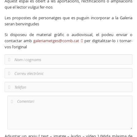
Aquest espai és obert a les aportacions, rectificacions o ampliacions
que el lector vulgui fer-nos
Les propostes de personatges que es puguin incorporar a la Galeria
seran benvingudes
Si disposeu de material gràfic o audiovisual, el podeu enviar o
contactar amb
galeriametges@comb.cat
per digitalitzar-lo i tornar-
vos l'original
Adjuntar un arxiu [ text – imatge – àudio – vídeo ] (Mida màxima de