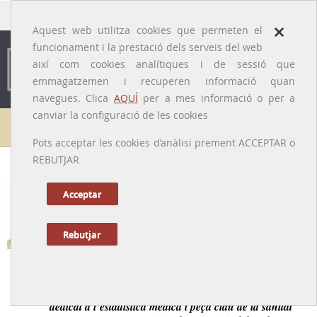
traducido por
×
Aquest web utilitza cookies que permeten el
funcionament i la prestació dels serveis del web
així com cookies analítiques i de sessió que
emmagatzemen i recuperen informació quan
navegues. Clica
AQUÍ
per a mes informació o per a
canviar la configuració de les cookies
Galeria de metges
Pots acceptar les cookies d’anàlisi prement ACCEPTAR o
REBUTJAR
Enric Octavi Raduà i Oriol
[Barcelona, 1864 - 1928]
Acceptar
Rebutjar
Tornar a la Biografia
Metge d’origen ebrenc, interessat per l’higienisme,
dedicat a l’estadística mèdica i peça clau de la sanitat