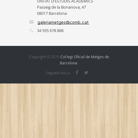
UNITAT D'ESTUDIS ACADÈMICS
Passeig de la Bonanova, 47
08017 Barcelona
34 935 678 888
Copyright © 2015
Col·legi Oficial de Metges de
Barcelona
.
Segueix-nos a: