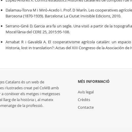
López-Andrés X. Confits estadístics Històries catalanes de comptes i de 
Dalamau-Torva M i Miró-Acedo I. Prof. D Marín. Les cooperatives agrícole
Barceona (1870-1939). Barcelona: La Ciutat Invisible Edicions, 2010.
Serrano-Giné D. Garcia ara fa un segle. Una visió a partir de la topografi
Miscel·lània del CERE 25, 2015:95-108.
Arnabat R i Gavaldà A. El cooperativisme agrícola catalán: un espacio 
Historia, lost in translation?: Actas del XIII Congreso de la Asociación 
MÉS INFORMACIÓ
ges Catalans és un web de
es i·lustrades creat pel CoMB amb
Avís legal
r a conèixer els metges i metgesses
 llarg de la història i, al mateix
Crèdits
homenatge de la professió.
Contacte