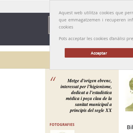
Idioma:
Català
|
Castellano
|
English
|
Français
Aquest web utilitza cookies que perm
que emmagatzemen i recuperen inf
cookies
Pots acceptar les cookies d’anàlisi
Acceptar
Galeria de metges
Metge d’origen ebrenc,
interessat per l’higienisme,
dedicat a l’estadística
mèdica i peça clau de la
sanitat municipal a
principis del segle XX
FOTOGRAFIES
Bi