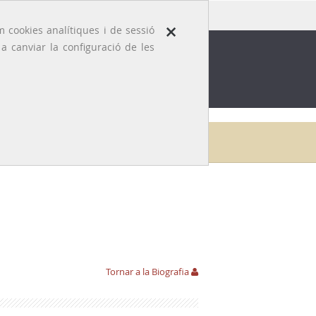
×
 cookies analítiques i de sessió
 canviar la configuració de les
ROFESSIÓ
EFEMÈRIDES MÈDIQUES
Galeria
Enric Octavi Raduà i Oriol
Bibliografia
Tornar a la Biografia