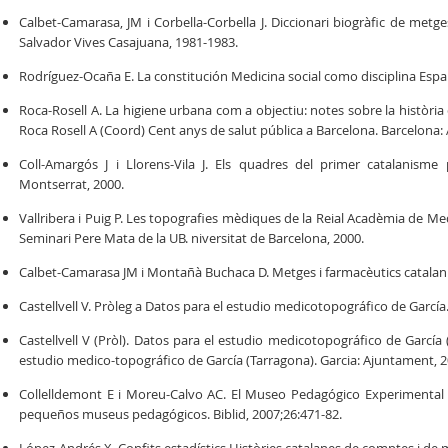
Calbet-Camarasa, JM i Corbella-Corbella J. Diccionari biogràfic de metg
Salvador Vives Casajuana, 1981-1983.
Rodríguez-Ocaña E. La constitución Medicina social como disciplina Espa
Roca-Rosell A. La higiene urbana com a objectiu: notes sobre la història d
Roca Rosell A (Coord) Cent anys de salut pública a Barcelona. Barcelona:
Coll-Amargós J i Llorens-Vila J. Els quadres del primer catalanisme 
Montserrat, 2000.
Vallribera i Puig P. Les topografies mèdiques de la Reial Acadèmia de Me
Seminari Pere Mata de la UB. niversitat de Barcelona, 2000.
Calbet-Camarasa JM i Montañà Buchaca D. Metges i farmacèutics catalanis
Castellvell V. Pròleg a Datos para el estudio medicotopográfico de García
Castellvell V (Pròl). Datos para el estudio medicotopográfico de García 
estudio medico-topográfico de García (Tarragona). Garcia: Ajuntament, 2
Collelldemont E i Moreu-Calvo AC. El Museo Pedagógico Experimental d
pequeños museus pedagógicos. Biblid, 2007;26:471-82.