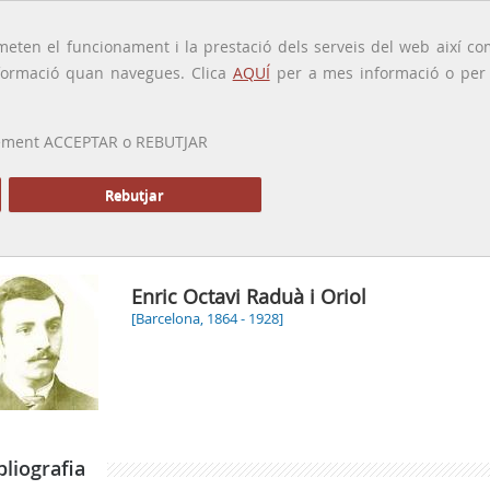
traducido por
eten el funcionament i la prestació dels serveis del web així com
ormació quan navegues. Clica
AQUÍ
per a mes informació o per a
 prement ACCEPTAR o REBUTJAR
PRESENTACIÓ
GALERIA
ALTRES GALERIES
MEMÒRIA P
Rebutjar
Inici
Enric Octavi Raduà i Oriol
[Barcelona, 1864 - 1928]
bliografia