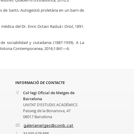
mesures. Quaderns d’Estadística, 2010;3.
s de Sants. Autogestió proletària en un barri de
a mèdica del Dr. Enric Octavi Raduà i Oriol, 1891.
de sociabilidad y ciutadania (1887-1939). A La
de Historia Contemporanea, 2016;1:841—6.
INFORMACIÓ DE CONTACTE
Col·legi Oficial de Metges de
Barcelona
UNITAT D'ESTUDIS ACADÈMICS
Passeig de la Bonanova, 47
08017 Barcelona
34 935 678 888