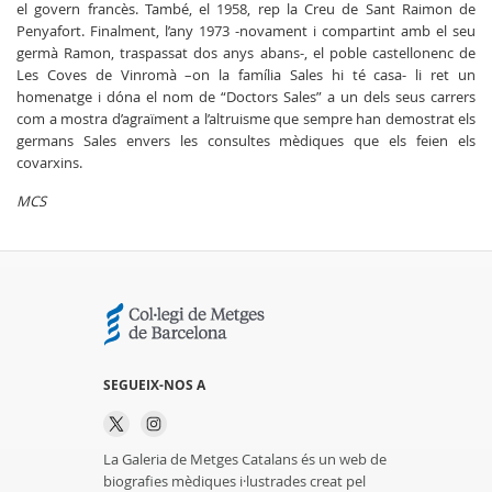
el govern francès. També, el 1958, rep la Creu de Sant Raimon de
Penyafort. Finalment, l’any 1973 -novament i compartint amb el seu
germà Ramon, traspassat dos anys abans-, el poble castellonenc de
Les Coves de Vinromà –on la família Sales hi té casa- li ret un
homenatge i dóna el nom de “Doctors Sales” a un dels seus carrers
com a mostra d’agraïment a l’altruisme que sempre han demostrat els
germans Sales envers les consultes mèdiques que els feien els
covarxins.
MCS
SEGUEIX-NOS A
La Galeria de Metges Catalans és un web de
biografies mèdiques i·lustrades creat pel