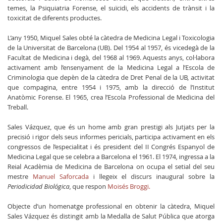
temes, la Psiquiatria Forense, el suïcidi, els accidents de trànsit i la
toxicitat de diferents productes.
L’any 1950, Miquel Sales obté la càtedra de Medicina Legal i Toxicologia
de la Universitat de Barcelona (UB). Del 1954 al 1957, és vicedegà de la
Facultat de Medicina i degà, del 1968 al 1969. Aquests anys, col·labora
activament amb l’ensenyament de la Medicina Legal a l’Escola de
Criminologia que depèn de la càtedra de Dret Penal de la UB, activitat
que compagina, entre 1954 i 1975, amb la direcció de l’Institut
Anatòmic Forense. El 1965, crea l’Escola Professional de Medicina del
Treball.
Sales Vázquez, que és un home amb gran prestigi als Jutjats per la
precisió i rigor dels seus informes pericials, participa activament en els
congressos de l’especialitat i és president del II Congrés Espanyol de
Medicina Legal que se celebra a Barcelona el 1961. El 1974, ingressa a la
Reial Acadèmia de Medicina de Barcelona on ocupa el setial del seu
mestre
Manuel Saforcada
i llegeix el discurs inaugural sobre la
Periodicidad Biológica
, que respon
Moisés Broggi.
Objecte d’un homenatge professional en obtenir la càtedra, Miquel
Sales Vázquez és distingit amb la Medalla de Salut Pública que atorga