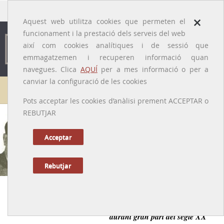
traducido por
×
Aquest web utilitza cookies que permeten el
funcionament i la prestació dels serveis del web
així com cookies analítiques i de sessió que
emmagatzemen i recuperen informació quan
navegues. Clica
AQUÍ
per a mes informació o per a
canviar la configuració de les cookies
Galeria de metges
Pots acceptar les cookies d’anàlisi prement ACCEPTAR o
REBUTJAR
Miquel Sales i Vázquez
[Barcelona, 1903 – 1981]
Acceptar
Rebutjar
Anterior
|
Següent
El gran expert en patologia forense de Barcelona
durant gran part del segle XX