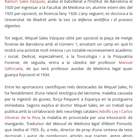
Ramon Sales Vázquez
, acaba el batxillerat a l’Institut de Barcelona el
1920 per ingressar a la Facultat de Medicina on, alumne intern des del
1925 per oposició, es llicencia l’any 1926. L'any següent, es doctora a la
Universitat de Madrid amb la tesi
La defensa antitífica i el proceso
digestivo.
Tot seguit, Miquel Sales Vázquez obté per oposició la plaça de metge
forense de Barcelona amb el número 1, encetant un camp en què hi
tindrà una activitat molt intensa i un notable reconeixement acadèmic
i social. Dedicat, especialment, a la Toxicologia i a la Psiquiatria
Forense, de seguida, entra a la càtedra del professor
Manuel
Saforcada
, de qui serà professor auxiliar de Medicina legal quan
guanya l’oposició el 1934.
Entre les aportacions científiques més destacades de Miquel Sales, hi
ha l’establiment d’una relació etiològica del latirisme, malaltia causada
per la ingestió de guixes, força freqüent a Espanya en la postguerra
immediata. Segons explica el doctor Miquel Sales, en un treball que
publica amb la col·laboració dels neuròlegs catalans
Adolfo Ley
i
Carlos
Oliveras de la Riva
, la malaltia és provocada per una intoxicació de
manganès. Traductor del
Manual de Medicina legal
d’Albert Ponsold,
que s’edita el 1955. És, a més, director de prop d’una vintena de tesis
doctorals i autor de nombrosos articles que tracten, entre altres