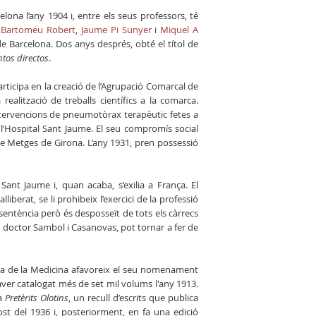
lona l’any 1904 i, entre els seus professors, té
m
Bartomeu Robert
,
Jaume Pi Sunyer
i
Miquel A
e Barcelona. Dos anys després, obté el títol de
ntos directos
.
ticipa en la creació de l’Agrupació Comarcal de
ealització de treballs científics a la comarca.
 intervencions de pneumotòrax terapèutic fetes a
l’Hospital Sant Jaume. El seu compromís social
de Metges de Girona. L’any 1931, pren possessió
Sant Jaume i, quan acaba, s’exilia a França. El
berat, se li prohibeix l’exercici de la professió
sentència però és desposseït de tots els càrrecs
el doctor Sambol i Casanovas, pot tornar a fer de
òria de la Medicina afavoreix el seu nomenament
ver catalogat més de set mil volums l'any 1913.
ca
Pretèrits Olotins
, un recull d’escrits que publica
st del 1936 i, posteriorment, en fa una edició