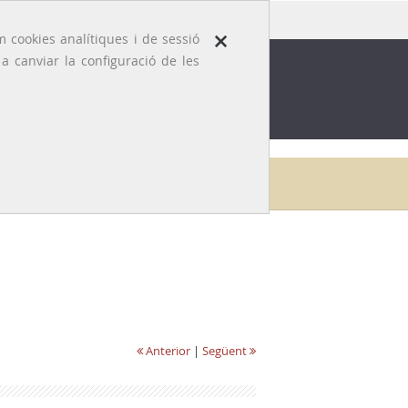
×
 cookies analítiques i de sessió
 canviar la configuració de les
ROFESSIÓ
EFEMÈRIDES MÈDIQUES
Inici
Galeria
Joaquim Danés i Torras
Anterior
|
Següent