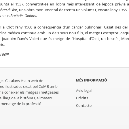
junta el 1937, convertint-se en l’obra més interessant de l’època prèvia a
tòria d’Olot
, una obra monumental de trenta-un volums i, encara l’any 1955, 
s seus
Pretèrits Olotins
.
 a Olot l’any 1960 a conseqüència d’un càncer pulmonar. Casat des del 
ica médica continua amb un dels seus nou fills, el metge i escriptor Joaq
, Joaquim Danés Valeri que és metge de l’Hospital d’Olot, un besnét, Mar
ris.
 i EGP
MÉS INFORMACIÓ
ges Catalans és un web de
es i·lustrades creat pel CoMB amb
Avís legal
r a conèixer els metges i metgesses
 llarg de la història i, al mateix
Crèdits
homenatge de la professió.
Contacte