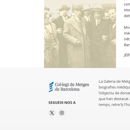
con
His
del
Mor
mèd
nét
Bar
JEB
La Galeria de Met
biografies mèdiqu
l'objectiu de dona
que han destacat al
SEGUEIX-NOS A
temps, retre'ls l'