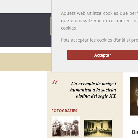
Idioma:
Català
|
Castellano
|
English
|
Français
Aquest web utilitza cookies que perm
que emmagatzemen i recuperen inf
cookies
Pots acceptar les cookies d’anàlisi
Acceptar
Galeria de metges
Un exemple de metge i
humanista a la societat
olotina del segle XX
FOTOGRAFIES
Bi