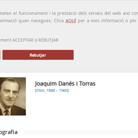
traducido por
eten el funcionament i la prestació dels serveis del web així com
ormació quan navegues. Clica
AQUÍ
per a mes informació o per a
 prement ACCEPTAR o REBUTJAR
PRESENTACIÓ
GALERIA
ALTRES GALERIES
MEMÒRIA P
Rebutjar
Joaquim Danés i Torras
[Olot, 1888 – 1960]
ografia