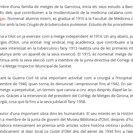
bre d’una família de metges de la Garrotxa, inicia els seus estudis a Barce
ts dels que contribuïren a la modernització de la medicina catalana co
gas
. Nomenat alumne intern, es gradua el 1910 a la Facultat de Medicina d
tor amb la tesi
Cirugía de la tuberculosis pulmonar. Estudio de los procedimie
na a Olot on ja exerceix com a metge independent el 1914. Un any abans, par
ges d’Olot, una entitat mig sindical, mig acadèmica, que contribueix a la r
ueix interessat en la tuberculosi i l’any 1913 realitza una de les primeres
alunya amb un aparell de la seva invenció. El 1915, és nomenat metge de 
tinua amb la seva elecció com a membre de la junta directiva del Col·legi 
 a Metge Inspector Municipal de Sanitat.
ant la Guerra Civil té una important activitat com a cirurgià a l’Hospital 
embre de 1940, quan torna, és denunciat i empresonat fins al 1942. En ser alli
metge a perpetuïtat, un termini que canvia a cinc anys després d’apel·lar la 
vis. Gràcies a la intervenció del president del Col·legi de Metges de Girona, 
urgià, cosa que fa fins a la seva jubilació l’any 1958.
autor d’una important obra dins les humanitats. El seu interès en la Hist
 a membre de la junta de govern del Museu-Biblioteca d’Olot, després d'ha
·labora intensament en premsa amb articles sobre història olotina i publi
iòdicament al diari local
La Ciutat d'Olot
des del gener de 1934 fins a l'ago