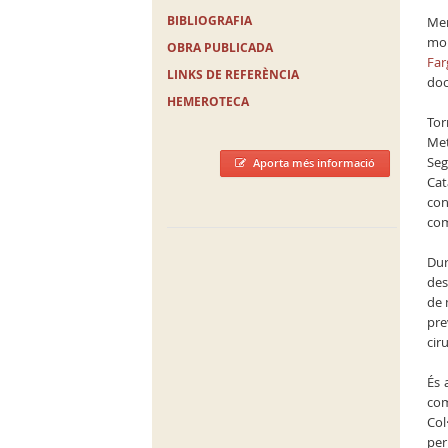
BIBLIOGRAFIA
Mem
mol
OBRA PUBLICADA
Far
LINKS DE REFERÈNCIA
doc
HEMEROTECA
Tor
Met
Seg
Aporta més informació
Cat
con
com
Dur
des
de 
pre
cir
És 
com
Col
per