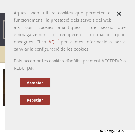
traducido por
×
Aquest web utilitza cookies que permeten el
funcionament i la prestació dels serveis del web
així com cookies analítiques i de sessió que
emmagatzemen i recuperen informació quan
navegues. Clica
AQUÍ
per a mes informació o per a
canviar la configuració de les cookies
Galeria de metges
Pots acceptar les cookies d’anàlisi prement ACCEPTAR o
REBUTJAR
Joaquim Danés i Torras
[Olot, 1888 – 1960]
Acceptar
Rebutjar
Tornar a la Biografia
Un exemple de metge i humanista a la societat olotina
del segle XX