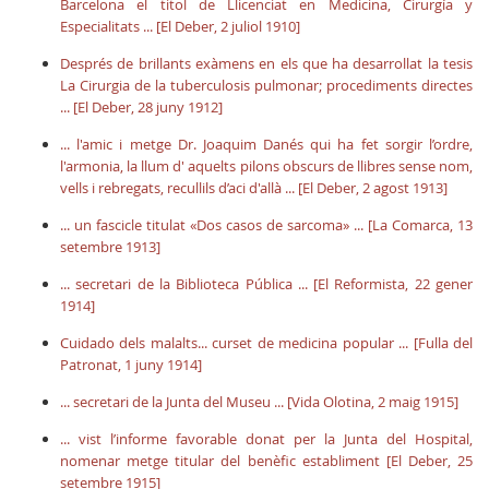
Barcelona el titol de Llicenciat en Medicina, Cirurgía y
Especialitats ... [El Deber, 2 juliol 1910]
Després de brillants exàmens en els que ha desarrollat la tesis
La Cirurgia de la tuberculosis pulmonar; procediments directes
... [El Deber, 28 juny 1912]
... l'amic i metge Dr. Joaquim Danés qui ha fet sorgir l’ordre,
l'armonia, la llum d' aquelts pilons obscurs de llibres sense nom,
vells i rebregats, recullils d’aci d'allà ... [El Deber, 2 agost 1913]
... un fascicle titulat «Dos casos de sarcoma» ... [La Comarca, 13
setembre 1913]
... secretari de la Biblioteca Pública ... [El Reformista, 22 gener
1914]
Cuidado dels malalts... curset de medicina popular ... [Fulla del
Patronat, 1 juny 1914]
... secretari de la Junta del Museu ... [Vida Olotina, 2 maig 1915]
... vist l’informe favorable donat per la Junta del Hospital,
nomenar metge titular del benèfic establiment [El Deber, 25
setembre 1915]