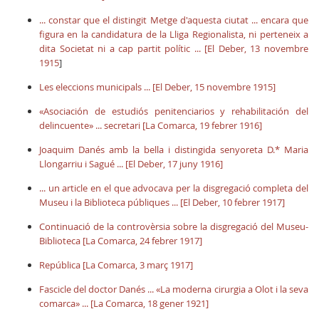
... constar que el distingit Metge d'aquesta ciutat ... encara que
figura en la candidatura de la Lliga Regionalista, ni perteneix a
dita Societat ni a cap partit polític ... [El Deber, 13 novembre
1915
]
Les eleccions municipals ... [El Deber, 15 novembre 1915]
«Asociación de estudiós penitenciarios y rehabilitación del
delincuente» ... secretari [La Comarca, 19 febrer 1916]
Joaquim Danés amb la bella i distingida senyoreta D.* Maria
Llongarriu i Sagué ... [El Deber, 17 juny 1916]
... un article en el que advocava per la disgregació completa del
Museu i la Biblioteca públiques ... [El Deber, 10 febrer 1917]
Continuació de la controvèrsia sobre la disgregació del Museu-
Biblioteca [La Comarca, 24 febrer 1917]
República [La Comarca, 3 març 1917]
Fascicle del doctor Danés ... «La moderna cirurgia a Olot i la seva
comarca» ... [La Comarca, 18 gener 1921]