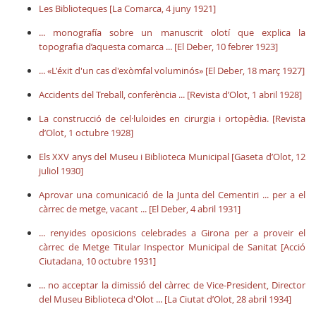
Les Biblioteques [La Comarca, 4 juny 1921]
... monografía sobre un manuscrit olotí que explica la
topografia d’aquesta comarca ... [El Deber, 10 febrer 1923]
... «L'éxit d'un cas d'exòmfal voluminós» [El Deber, 18 març 1927]
Accidents del Treball, conferència ... [Revista d’Olot, 1 abril 1928]
La construcció de cel·luloides en cirurgia i ortopèdia. [Revista
d’Olot, 1 octubre 1928]
Els XXV anys del Museu i Biblioteca Municipal [Gaseta d’Olot, 12
juliol 1930]
Aprovar una comunicació de la Junta del Cementiri ... per a el
càrrec de metge, vacant ... [El Deber, 4 abril 1931]
... renyides oposicions celebrades a Girona per a proveir el
càrrec de Metge Titular Inspector Municipal de Sanitat [Acció
Ciutadana, 10 octubre 1931]
... no acceptar la dimissió del càrrec de Vice-President, Director
del Museu Biblioteca d'Olot ... [La Ciutat d’Olot, 28 abril 1934]