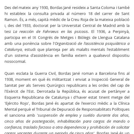
Des del mateix any 1930, Bordas Jané resideix a Santa Coloma i també
hi estableix la consulta privada al número 18 del carrer de Sant
Ramon. És, a més, capità mèdic de la Creu Roja de la mateixa població
i, des del 1933, doctorat per la Universitat Central de Madrid amb la
tesi
La reacción de Fahraeus en las psicosis
. El 1936, a Perpinyà,
participa en el IX Congrés de Metges i Biòlegs de Llengua Catalana
amb una ponència sobre l'
Organització de l'assistència psiquiàtrica a
Catalunya
, estudi que planteja per als malalts mentals l'establiment
d'un sistema d'assistència en família extern a qualsevol dispositiu
nosocomial.
Quan esclata la Guerra Civil, Bordas Jané roman a Barcelona fins al
1938, moment en què és militaritzat i enviat a Inspecció General de
Sanitat per als Serveis Quirúrgics republicans a les ordes del cap de
l'Exèrcit de l'Est. Derrotada la República, és acusat de pertànyer a
Esquerra Republicana de Catalunya i d'haver estat tinent metge del
'Ejército Rojo', Bordas Jané és apartat de l'exercici mèdic a la Clínica
Mental perquè el Tribunal de Depuració de Responsabilitats Polítiques
el sanciona amb '
suspensión de empleo y sueldo durante dos años,
cinco años de postergación, inhabilitación para cargos de mando o
confianza, traslado forzoso a otra dependencia y prohibición de solicitar
cargos vacantes durante un periodo de cinco años
'. Bordas Jané és un