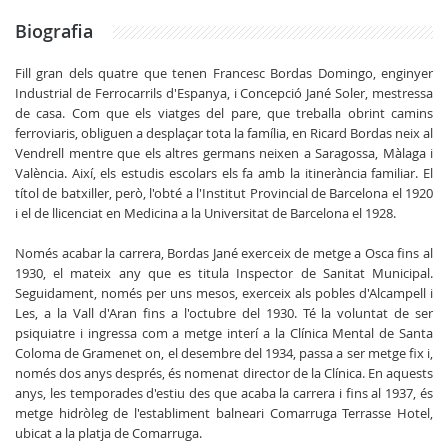
Biografia
Fill gran dels quatre que tenen Francesc Bordas Domingo, enginyer
Industrial de Ferrocarrils d'Espanya, i Concepció Jané Soler, mestressa
de casa. Com que els viatges del pare, que treballa obrint camins
ferroviaris, obliguen a desplaçar tota la família, en Ricard Bordas neix al
Vendrell mentre que els altres germans neixen a Saragossa, Màlaga i
València. Així, els estudis escolars els fa amb la itinerància familiar. El
títol de batxiller, però, l'obté a l'Institut Provincial de Barcelona el 1920
i el de llicenciat en Medicina a la Universitat de Barcelona el 1928.
Només acabar la carrera, Bordas Jané exerceix de metge a Osca fins al
1930, el mateix any que es titula Inspector de Sanitat Municipal.
Seguidament, només per uns mesos, exerceix als pobles d'Alcampell i
Les, a la Vall d'Aran fins a l'octubre del 1930. Té la voluntat de ser
psiquiatre i ingressa com a metge interí a la Clínica Mental de Santa
Coloma de Gramenet on, el desembre del 1934, passa a ser metge fix i,
només dos anys després, és nomenat director de la Clínica.
En
aquests
anys
, les temporades d'estiu des que acaba la carrera i
fins al
1937, és
metge hidròleg de l'establiment balneari
Comarruga
Terrasse
Hotel,
ubicat a la platja de
Comarruga
.