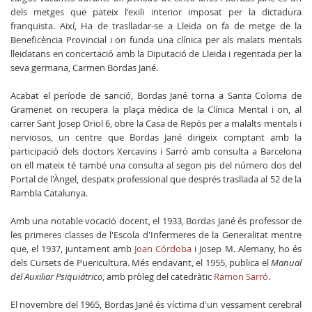
dels metges que pateix l'exili interior imposat per la dictadura
franquista. Així, Ha de traslladar-se a Lleida on fa de metge de la
Beneficència Provincial i on funda una clínica per als malats mentals
lleidatans en concertació amb la Diputació de Lleida i regentada per la
seva germana, Carmen Bordas Jané.
Acabat el període de sanció, Bordas Jané torna a Santa Coloma de
Gramenet on recupera la plaça mèdica de la Clínica Mental i on, al
carrer Sant Josep Oriol 6, obre la Casa de Repòs per a malalts mentals i
nerviosos, un centre que Bordas Jané dirigeix comptant amb la
participació dels doctors Xercavins i Sarró amb consulta a Barcelona
on ell mateix té també una consulta al segon pis del número dos del
Portal de l'Àngel, despatx professional que després trasllada al 52 de la
Rambla Catalunya.
Amb una notable vocació docent, el 1933, Bordas Jané és professor de
les primeres classes de l'Escola d'Infermeres de la Generalitat mentre
que, el 1937, juntament amb
Joan Córdoba
i Josep M. Alemany, ho és
dels Cursets de Puericultura. Més endavant, el 1955, publica el
Manual
del Auxiliar Psiquiátrico
, amb pròleg del catedràtic
Ramon Sarró
.
El novembre del 1965, Bordas Jané és víctima d'un vessament cerebral