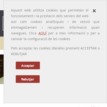
traducido por
×
Aquest web utilitza cookies que permeten el
funcionament i la prestació dels serveis del web
així com cookies analítiques i de sessió que
emmagatzemen i recuperen informació quan
navegues. Clica
AQUÍ
per a mes informació o per a
canviar la configuració de les cookies
Galeria de metges
Pots acceptar les cookies d’anàlisi prement ACCEPTAR o
REBUTJAR
Acceptar
Rebutjar
Ricard Bordas i Jané
[El Vendrell (Baix Penedès), 12/08/1904 – Santa Coloma de Gramenet,
02/12/1981]