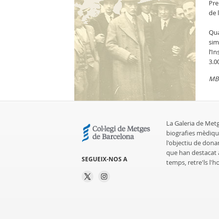
Pre
de 
Qua
sim
l’I
3.0
MB
La Galeria de Met
biografies mèdiqu
l'objectiu de dona
que han destacat al
SEGUEIX-NOS A
temps, retre'ls l'