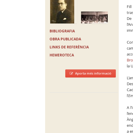
Fil
tra
De 
l’A
imm
BIBLIOGRAFIA
OBRA PUBLICADA
Com
LINKS DE REFERÈNCIA
cam
acc
HEMEROTECA
Bro
la 
Aporta més informació
L’a
Des
Cad
l’
Em
A l
l’e
Àng
end
a e