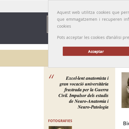
Idioma:
Català
|
Castellano
|
English
|
Français
Aquest web utilitza cookies que perm
que emmagatzemen i recuperen inf
cookies
Pots acceptar les cookies d’anàlisi
Acceptar
Galeria de metges
Excel·lent anatomista i
gran vocació universitària
frustrada per la Guerra
Civil. Impulsor dels estudis
de Neuro-Anatomia i
Neuro-Patologia
FOTOGRAFIES
Bi