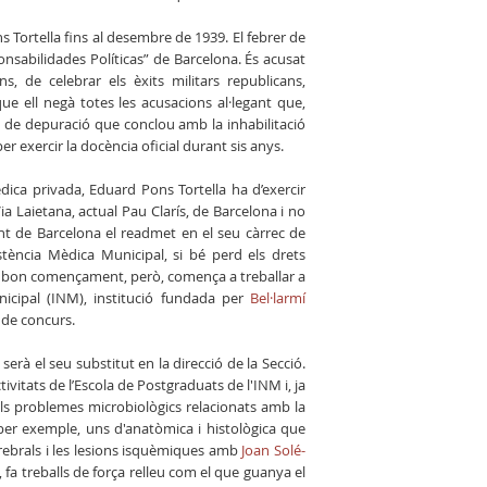
 Tortella fins al desembre de 1939. El febrer de
onsabilidades Políticas” de Barcelona. És acusat
ns, de celebrar els èxits militars republicans,
ue ell negà totes les acusacions al·legant que,
s de depuració que conclou amb la inhabilitació
r exercir la docència oficial durant sis anys.
èdica privada, Eduard Pons Tortella ha d’exercir
a Laietana, actual Pau Clarís, de Barcelona i no
ent de Barcelona el readmet en el seu càrrec de
ència Mèdica Municipal, si bé perd els drets
 De bon començament, però, comença a treballar a
nicipal (INM), institució fundada per
Bel·larmí
 de concurs.
, serà el seu substitut en la direcció de la Secció.
itats de l’Escola de Postgraduats de l'INM i, ja
els problemes microbiològics relacionats amb la
per exemple, uns d'anatòmica i histològica que
cerebrals i les lesions isquèmiques amb
Joan Solé-
 fa treballs de força relleu com el que guanya el