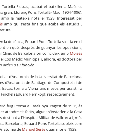
rtella Fleixas, acabat el batxiller a Maó, es
mà gran, Llorenç Pons Tortellà (Maó, 1904-1996).
ia amb la mateixa nota el 1929. Interessat per
és
amb qui s’està fins que acaba els estudis i,
natura.
 la docència, Eduard Pons Tortella s’inicia en el
nt en què, després de guanyar les oposicions,
al Clínic de Barcelona on coincideix amb
Moisès
del Cos Mèdic Municipal i, alhora, es doctora per
en orden a su función
.
iliar d’Anatomia de la Universitat de Barcelona.
dres d’Anatomia de Santiago de Compostela i de
 fracàs, torna a Viena uns mesos per assistir a
ed Finchel i Eduard Pernkopf, respectivament.
però fuig i torna a Catalunya. L’agost de 1936, és
r atendre els ferits, alguns s'instal·len a la Casa
destinat a l'Hospital Militar de Vallcarca i, més
és a Barcelona, Eduard Pons Tortella supleix com
d’Anatomia de
Manuel Serés
quan mor el 1928.