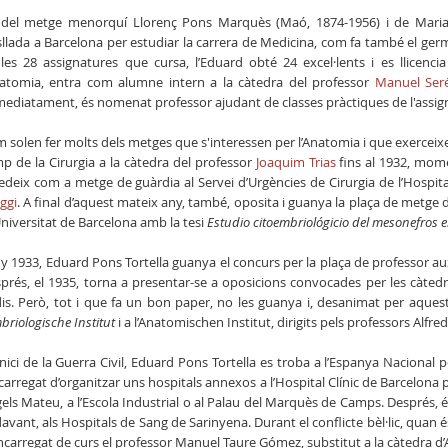
l del metge menorquí Llorenç Pons Marquès (Maó, 1874-1956) i de Maria To
sllada a Barcelona per estudiar la carrera de Medicina, com fa també el ger
les 28 assignatures que cursa, l’Eduard obté 24 excel·lents i es llicenc
natomia, entra com alumne intern a la càtedra del professor
Manuel Ser
ediatament, és nomenat professor ajudant de classes pràctiques de l'assig
 solen fer molts dels metges que s'interessen per l’Anatomia i que exerceixen
p de la Cirurgia a la càtedra del professor
Joaquim Trias
fins al 1932, mome
edeix com a metge de guàrdia al Servei d’Urgències de Cirurgia de l’Hospit
ggi
. A final d’aquest mateix any, també, oposita i guanya la plaça de metge 
Universitat de Barcelona amb la tesi
Estudio citoembriológicio del mesonefros 
ny 1933, Eduard Pons Tortella guanya el concurs per la plaça de professor aux
prés, el 1935, torna a presentar-se a oposicions convocades per les càte
is. Però, tot i que fa un bon paper, no les guanya i, desanimat per aquest
briologische Institut
i a l’Anatomischen Institut, dirigits pels professors Alfr
’inici de la Guerra Civil, Eduard Pons Tortella es troba a l’Espanya Nacional 
ncarregat d’organitzar uns hospitals annexos a l’Hospital Clínic de Barcelona pe
els Mateu, a l’Escola Industrial o al Palau del Marquès de Camps. Després, és 
avant, als Hospitals de Sang de Sarinyena. Durant el conflicte bèl·lic, quan 
ncarregat de curs el professor Manuel Taure Gómez, substitut a la càtedra 