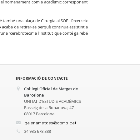
ó, el nomenament com a acadèmic corresponent
també una plaça de Cirurgia al SOE i l’exerceix
no acaba de retirar-se perquè continua assistint a
d’una “cerebroteca” a l’Institut que conté gairebé
INFORMACIÓ DE CONTACTE
Col·legi Oficial de Metges de
Barcelona
UNITAT D'ESTUDIS ACADÈMICS
Passeig de la Bonanova, 47
08017 Barcelona
34 935 678 888