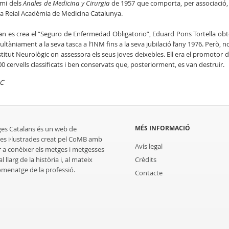
mi dels
Anales de Medicina y Cirurgia
de 1957 que comporta, per associaci
la Reial Acadèmia de Medicina Catalunya.
n es crea el “Seguro de Enfermedad Obligatorio”, Eduard Pons Tortella obté 
ultàniament a la seva tasca a l’INM fins a la seva jubilació l’any 1976. Però, 
nstitut Neurològic on assessora els seus joves deixebles. Ell era el promotor 
00 cervells classificats i ben conservats que, posteriorment, es van destruir.
C
MÉS INFORMACIÓ
ges Catalans és un web de
es i·lustrades creat pel CoMB amb
Avís legal
r a conèixer els metges i metgesses
 llarg de la història i, al mateix
Crèdits
homenatge de la professió.
Contacte