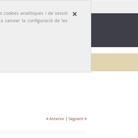
×
 cookies analítiques i de sessió
 canviar la configuració de les
ROFESSIÓ
EFEMÈRIDES MÈDIQUES
Inici
Galeria
Eduard Pons i Tortella
Anterior
|
Següent