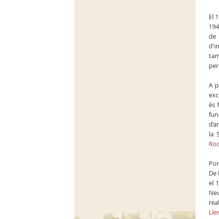
El 
194
de 
d'i
tam
per
A p
exc
és 
fun
d’a
la 
Rod
Pon
De 
el 
Neu
rea
Lle