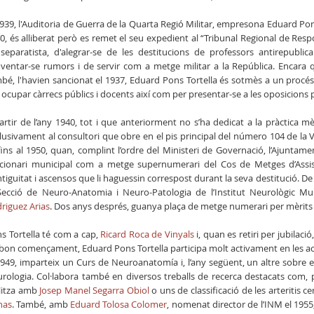
1939, l'Auditoria de Guerra de la Quarta Regió Militar, empresona Eduard Pons
0, és alliberat però es remet el seu expedient al “Tribunal Regional de Resp
separatista, d'alegrar-se de les destitucions de professors antirepublica
nventar-se rumors i de servir com a metge militar a la República. Encara q
bé, l'havien sancionat el 1937, Eduard Pons Tortella és sotmès a un procé
 ocupar càrrecs públics i docents així com per presentar-se a les oposicions pe
artir de l’any 1940, tot i que anteriorment no s’ha dedicat a la pràctica m
lusivament al consultori que obre en el pis principal del número 104 de la Vi
fins al 1950, quan, complint l’ordre del Ministeri de Governació, l’Ajuntam
cionari municipal com a metge supernumerari del Cos de Metges d’Assist
ntiguitat i ascensos que li haguessin correspost durant la seva destitució.
Secció de Neuro-Anatomia i Neuro-Patologia de l’Institut Neurològic Mu
riguez Arias
. Dos anys després, guanya plaça de metge numerari per mèrits
s Tortella té com a cap,
Ricard Roca de Vinyals
i, quan es retiri per jubilació
bon començament, Eduard Pons Tortella participa molt activament en les activ
1949, imparteix un Curs de Neuroanatomía i, l’any següent, un altre sobre 
rologia. Col·labora també en diversos treballs de recerca destacats com, 
litza amb
Josep Manel Segarra Obiol
o uns de classificació de les arteritis 
nas
. També, amb
Eduard Tolosa Colomer
, nomenat director de l’INM el 1955,