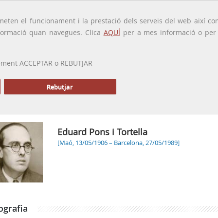
traducido por
eten el funcionament i la prestació dels serveis del web així com
ormació quan navegues. Clica
AQUÍ
per a mes informació o per a
 prement ACCEPTAR o REBUTJAR
PRESENTACIÓ
GALERIA
ALTRES GALERIES
MEMÒRIA P
Rebutjar
Eduard Pons i Tortella
[Maó, 13/05/1906 – Barcelona, 27/05/1989]
ografia