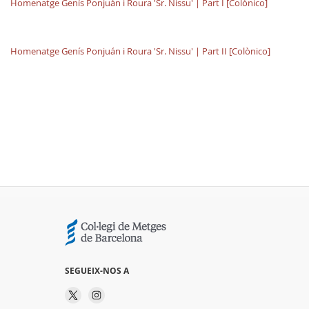
Homenatge Genís Ponjuán i Roura 'Sr. Nissu' | Part I [Colònico]
Homenatge Genís Ponjuán i Roura 'Sr. Nissu' | Part II [Colònico]
SEGUEIX-NOS A