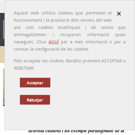
traducido por
×
Aquest web utilitza cookies que permeten el
funcionament i la prestació dels serveis del web
així com cookies analítiques i de sessió que
emmagatzemen i recuperen informació quan
navegues. Clica
AQUÍ
per a mes informació o per a
canviar la configuració de les cookies
Galeria de metges
Pots acceptar les cookies d’anàlisi prement ACCEPTAR o
REBUTJAR
Genís Ponjoan i Roura [o Roure]
[Calonge, 14/11/1864-21/10/1917]
Acceptar
Rebutjar
Tornar a la Biografia
Metge rural, carismàtic i entregat als seus malalts,
activista cultural i un exemple paradigmàtic de la