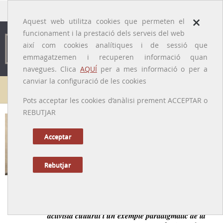
traducido por
×
Aquest web utilitza cookies que permeten el
funcionament i la prestació dels serveis del web
així com cookies analítiques i de sessió que
emmagatzemen i recuperen informació quan
navegues. Clica
AQUÍ
per a mes informació o per a
canviar la configuració de les cookies
Galeria de metges
Pots acceptar les cookies d’anàlisi prement ACCEPTAR o
REBUTJAR
Genís Ponjoan i Roura [o Roure]
[Calonge, 14/11/1864-21/10/1917]
Acceptar
Rebutjar
Tornar a la Biografia
Metge rural, carismàtic i entregat als seus malalts,
activista cultural i un exemple paradigmàtic de la