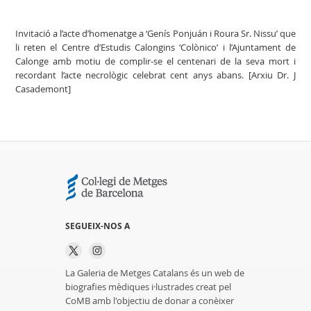
Invitació a l’acte d’homenatge a ‘Genís Ponjuán i Roura Sr. Nissu’ que
li reten el Centre d’Estudis Calongins ‘Colònico’ i l’Ajuntament de
Calonge amb motiu de complir-se el centenari de la seva mort i
recordant l’acte necrològic celebrat cent anys abans. [Arxiu Dr. J
Casademont]
SEGUEIX-NOS A
La Galeria de Metges Catalans és un web de
biografies mèdiques i·lustrades creat pel
CoMB amb l'objectiu de donar a conèixer