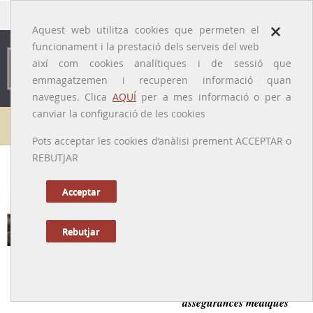
traducido por
×
Aquest web utilitza cookies que permeten el
funcionament i la prestació dels serveis del web
així com cookies analítiques i de sessió que
emmagatzemen i recuperen informació quan
navegues. Clica
AQUÍ
per a mes informació o per a
canviar la configuració de les cookies
Galeria de metges
Pots acceptar les cookies d’anàlisi prement ACCEPTAR o
REBUTJAR
Jaume Guerra i Estapé
[Barcelona, 21/01/1869 - Badalona, 26/01/1947]
Acceptar
Rebutjar
Tornar a la Biografia
Introductor a Espanya de la medicina del treball i les
assegurances mèdiques