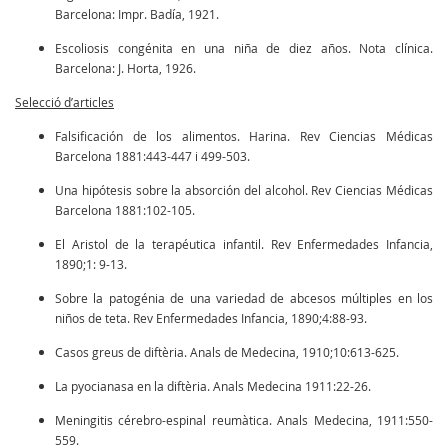
Barcelona: Impr. Badía, 1921.
Escoliosis congénita en una niña de diez años. Nota clínica.
Barcelona: J. Horta, 1926.
Selecció d’articles
Falsificación de los alimentos. Harina. Rev Ciencias Médicas
Barcelona 1881:443-447 i 499-503.
Una hipótesis sobre la absorción del alcohol. Rev Ciencias Médicas
Barcelona 1881:102-105.
El Aristol de la terapéutica infantil. Rev Enfermedades Infancia,
1890;1: 9-13.
Sobre la patogénia de una variedad de abcesos múltiples en los
niños de teta. Rev Enfermedades Infancia, 1890;4:88-93.
Casos greus de diftèria. Anals de Medecina, 1910;10:613-625.
La pyocianasa en la diftèria. Anals Medecina 1911:22-26.
Meningitis cérebro-espinal reumàtica. Anals Medecina, 1911:550-
559.