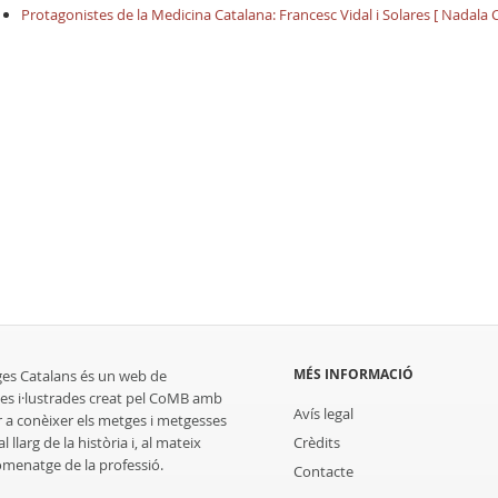
Protagonistes de la Medicina Catalana: Francesc Vidal i Solares [ Nadala
MÉS INFORMACIÓ
ges Catalans és un web de
es i·lustrades creat pel CoMB amb
Avís legal
r a conèixer els metges i metgesses
 llarg de la història i, al mateix
Crèdits
homenatge de la professió.
Contacte