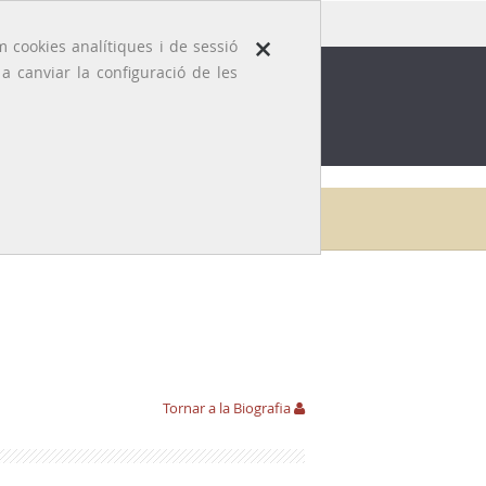
×
 cookies analítiques i de sessió
 canviar la configuració de les
ROFESSIÓ
EFEMÈRIDES MÈDIQUES
leria
Francesc Vidal i Solares
Links de referència
Tornar a la Biografia