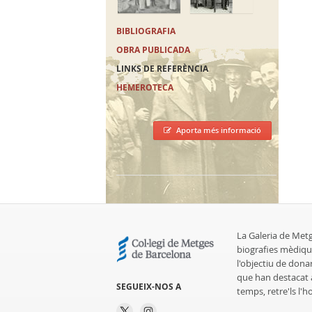
BIBLIOGRAFIA
OBRA PUBLICADA
LINKS DE REFERÈNCIA
HEMEROTECA
Aporta més informació
La Galeria de Met
biografies mèdiqu
l'objectiu de dona
que han destacat al
SEGUEIX-NOS A
temps, retre'ls l'