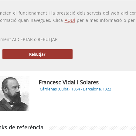
traducido por
eten el funcionament i la prestació dels serveis del web així com
ormació quan navegues. Clica
AQUÍ
per a mes informació o per a
 prement ACCEPTAR o REBUTJAR
PRESENTACIÓ
GALERIA
ALTRES GALERIES
MEMÒRIA P
Rebutjar
Inici
Ga
Francesc Vidal i Solares
[Cárdenas (Cuba), 1854 - Barcelona, 1922]
nks de referència