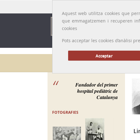
Idioma:
Català
|
Castellano
|
English
|
Français
Aquest web utilitza cookies que perm
que emmagatzemen i recuperen inf
cookies
Pots acceptar les cookies d’anàlisi
Acceptar
Galeria de metges
Fundador del primer
hospital pediàtric de
Catalunya
FOTOGRAFIES
Li