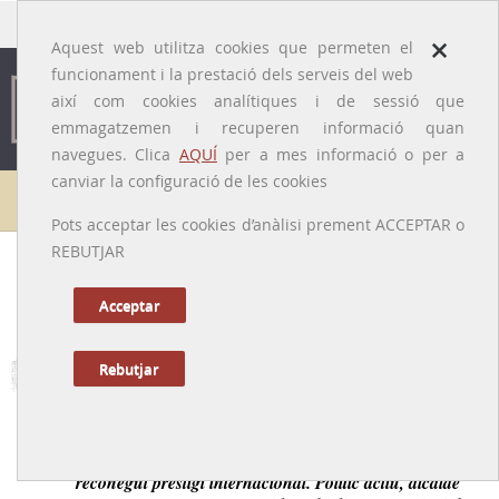
traducido por
×
Aquest web utilitza cookies que permeten el
funcionament i la prestació dels serveis del web
així com cookies analítiques i de sessió que
emmagatzemen i recuperen informació quan
navegues. Clica
AQUÍ
per a mes informació o per a
canviar la configuració de les cookies
Galeria de metges
Pots acceptar les cookies d’anàlisi prement ACCEPTAR o
REBUTJAR
Bonaventura Carreras i Peralta
[Santiago de Cuba, 23/11/1856 - Begur, 15/12/1906]
Acceptar
Rebutjar
Tornar a la Biografia
Oftalmòleg de Girona de finals del segle XIX de
reconegut prestigi internacional. Polític actiu, alcalde