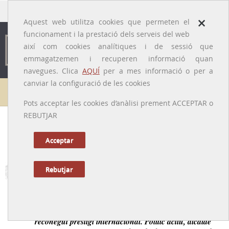
traducido por
×
Aquest web utilitza cookies que permeten el
funcionament i la prestació dels serveis del web
així com cookies analítiques i de sessió que
emmagatzemen i recuperen informació quan
navegues. Clica
AQUÍ
per a mes informació o per a
canviar la configuració de les cookies
Galeria de metges
Pots acceptar les cookies d’anàlisi prement ACCEPTAR o
REBUTJAR
Bonaventura Carreras i Peralta
[Santiago de Cuba, 23/11/1856 - Begur, 15/12/1906]
Acceptar
Rebutjar
Tornar a la Biografia
Oftalmòleg de Girona de finals del segle XIX de
reconegut prestigi internacional. Polític actiu, alcalde