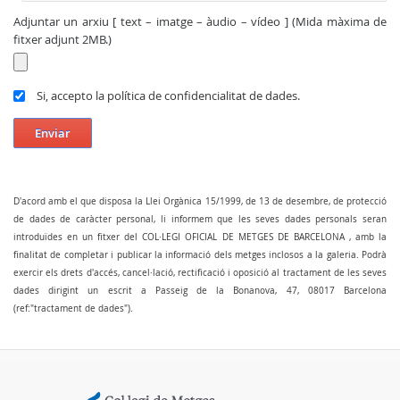
Adjuntar un arxiu [ text – imatge – àudio – vídeo ] (Mida màxima de
fitxer adjunt 2MB.)
Si, accepto la política de confidencialitat de dades.
Enviar
D'acord amb el que disposa la Llei Orgànica 15/1999, de 13 de desembre, de protecció
de dades de caràcter personal, li informem que les seves dades personals seran
introduïdes en un fitxer del COL·LEGI OFICIAL DE METGES DE BARCELONA , amb la
finalitat de completar i publicar la informació dels metges inclosos a la galeria. Podrà
exercir els drets d'accés, cancel·lació, rectificació i oposició al tractament de les seves
dades dirigint un escrit a Passeig de la Bonanova, 47, 08017 Barcelona
(ref:"tractament de dades").