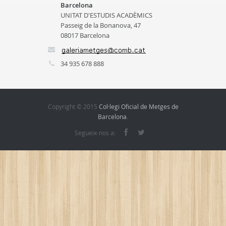
Barcelona
UNITAT D'ESTUDIS ACADÈMICS
Passeig de la Bonanova, 47
08017 Barcelona
34 935 678 888
Copyright © 2015
Col·legi Oficial de Metges de
Barcelona
.
Segueix-nos a: