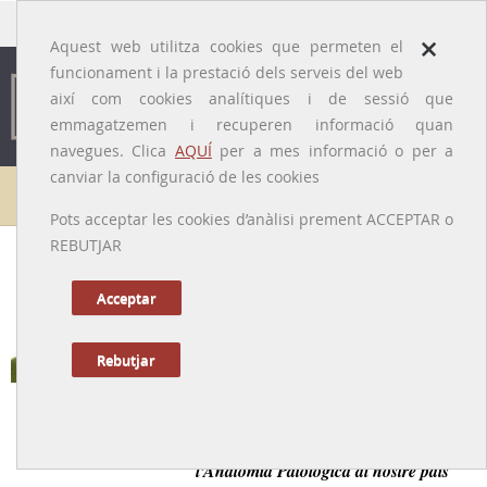
traducido por
×
Aquest web utilitza cookies que permeten el
funcionament i la prestació dels serveis del web
així com cookies analítiques i de sessió que
emmagatzemen i recuperen informació quan
navegues. Clica
AQUÍ
per a mes informació o per a
canviar la configuració de les cookies
Galeria de metges
Pots acceptar les cookies d’anàlisi prement ACCEPTAR o
REBUTJAR
Llorenç Galindo i Merino
[Barcelona, 1921 – 1989]
Acceptar
Rebutjar
Tornar a la Biografia
Responsable de la transformació i modernització de
l’Anatomia Patològica al nostre país