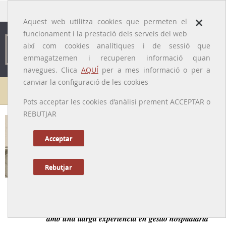
traducido por
×
Aquest web utilitza cookies que permeten el
funcionament i la prestació dels serveis del web
així com cookies analítiques i de sessió que
emmagatzemen i recuperen informació quan
navegues. Clica
AQUÍ
per a mes informació o per a
canviar la configuració de les cookies
Galeria de metges
Pots acceptar les cookies d’anàlisi prement ACCEPTAR o
REBUTJAR
August Salazar i Palau
[Barcelona, 9/10/1928 – 12/09/2011]
Acceptar
Rebutjar
Tornar a la Biografia
Un dels fundadors de la Unió Catalana d’Hospitals,
amb una llarga experiència en gestió hospitalària