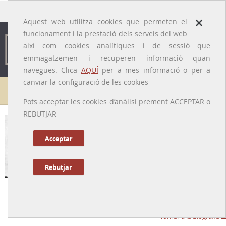
traducido por
×
Aquest web utilitza cookies que permeten el
funcionament i la prestació dels serveis del web
així com cookies analítiques i de sessió que
emmagatzemen i recuperen informació quan
navegues. Clica
AQUÍ
per a mes informació o per a
canviar la configuració de les cookies
Galeria de metges
Pots acceptar les cookies d’anàlisi prement ACCEPTAR o
REBUTJAR
Acceptar
Rebutjar
Rafael Benet i Petit
[Sant Feliu del Racó (Castellar del Vallés), 1822 – Terrassa, 1881]
Tornar a la Biografia