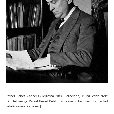
Rafael Benet Vancells (Terrassa, 1889-Barcelona, 1979), crític d’Art,
nét del metge Rafael Benet Petit. [Diccionari d'historiadors de l'art
català, valencià i balear]