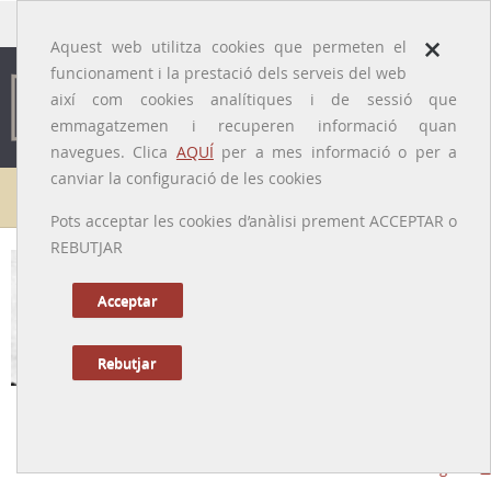
traducido por
×
Aquest web utilitza cookies que permeten el
funcionament i la prestació dels serveis del web
així com cookies analítiques i de sessió que
emmagatzemen i recuperen informació quan
navegues. Clica
AQUÍ
per a mes informació o per a
canviar la configuració de les cookies
Galeria de metges
Pots acceptar les cookies d’anàlisi prement ACCEPTAR o
REBUTJAR
Acceptar
Rebutjar
Rafael Benet i Petit
[Sant Feliu del Racó (Castellar del Vallés), 1822 – Terrassa, 1881]
Tornar a la Biografia