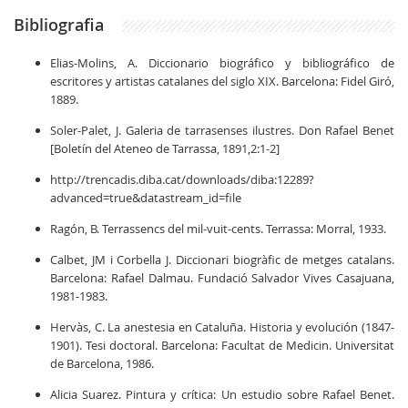
Bibliografia
Elias-Molins, A. Diccionario biográfico y bibliográfico de
escritores y artistas catalanes del siglo XIX. Barcelona: Fidel Giró,
1889.
Soler-Palet, J. Galeria de tarrasenses ilustres. Don Rafael Benet
[Boletín del Ateneo de Tarrassa, 1891,2:1-2]
http://trencadis.diba.cat/downloads/diba:12289?
advanced=true&datastream_id=file
Ragón, B. Terrassencs del mil-vuit-cents. Terrassa: Morral, 1933.
Calbet, JM i Corbella J. Diccionari biogràfic de metges catalans.
Barcelona: Rafael Dalmau. Fundació Salvador Vives Casajuana,
1981-1983.
Hervàs, C. La anestesia en Cataluña. Historia y evolución (1847-
1901). Tesi doctoral. Barcelona: Facultat de Medicin. Universitat
de Barcelona, 1986.
Alicia Suarez. Pintura y crítica: Un estudio sobre Rafael Benet.