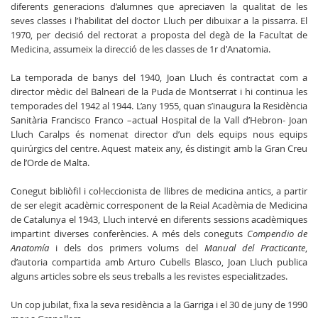
diferents generacions d’alumnes que apreciaven la qualitat de les
seves classes i l’habilitat del doctor Lluch per dibuixar a la pissarra. El
1970, per decisió del rectorat a proposta del degà de la Facultat de
Medicina, assumeix la direcció de les classes de 1r d'Anatomia.
La temporada de banys del 1940, Joan Lluch és contractat com a
director mèdic del Balneari de la Puda de Montserrat i hi continua les
temporades del 1942 al 1944. L’any 1955, quan s’inaugura la Residència
Sanitària Francisco Franco –actual Hospital de la Vall d’Hebron- Joan
Lluch Caralps és nomenat director d’un dels equips nous equips
quirúrgics del centre. Aquest mateix any, és distingit amb la Gran Creu
de l’Orde de Malta.
Conegut bibliòfil i col·leccionista de llibres de medicina antics, a partir
de ser elegit acadèmic corresponent de la Reial Acadèmia de Medicina
de Catalunya el 1943, Lluch intervé en diferents sessions acadèmiques
impartint diverses conferències. A més dels coneguts
Compendio de
Anatomía
i dels dos primers volums del
Manual del Practicante
,
d’autoria compartida amb Arturo Cubells Blasco, Joan Lluch publica
alguns articles sobre els seus treballs a les revistes especialitzades.
Un cop jubilat, fixa la seva residència a la Garriga i el 30 de juny de 1990