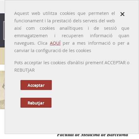
traducido por
×
Aquest web utilitza cookies que permeten el
funcionament i la prestació dels serveis del web
així com cookies analítiques i de sessió que
emmagatzemen i recuperen informació quan
navegues. Clica
AQUÍ
per a mes informació o per a
canviar la configuració de les cookies
Galeria de metges
Pots acceptar les cookies d’anàlisi prement ACCEPTAR o
REBUTJAR
Joan Lluch i Caralps
[Barcelona, 1902 – Granollers, 1990]
Acceptar
Rebutjar
Anterior
|
Següent
Cirurgià traumatòleg i professor d’Anatomia de la
Facultat de Medicina de Barcelona