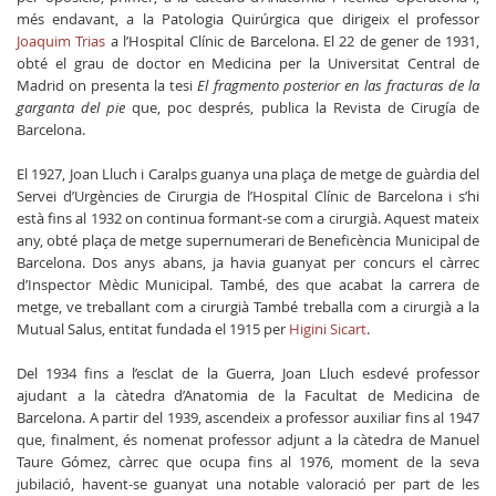
més endavant, a la Patologia Quirúrgica que dirigeix el professor
Joaquim Trias
a l’Hospital Clínic de Barcelona. El 22 de gener de 1931,
obté el grau de doctor en Medicina per la Universitat Central de
Madrid on presenta la tesi
El fragmento posterior en las fracturas de la
garganta del pie
que, poc després, publica la Revista de Cirugía de
Barcelona.
El 1927, Joan Lluch i Caralps guanya una plaça de metge de guàrdia del
Servei d’Urgències de Cirurgia de l’Hospital Clínic de Barcelona i s’hi
està fins al 1932 on continua formant-se com a cirurgià. Aquest mateix
any, obté plaça de metge supernumerari de Beneficència Municipal de
Barcelona. Dos anys abans, ja havia guanyat per concurs el càrrec
d’Inspector Mèdic Municipal. També, des que acabat la carrera de
metge, ve treballant com a cirurgià També treballa com a cirurgià a la
Mutual Salus, entitat fundada el 1915 per
Higini Sicart
.
Del 1934 fins a l’esclat de la Guerra, Joan Lluch esdevé professor
ajudant a la càtedra d’Anatomia de la Facultat de Medicina de
Barcelona. A partir del 1939, ascendeix a professor auxiliar fins al 1947
que, finalment, és nomenat professor adjunt a la càtedra de Manuel
Taure Gómez, càrrec que ocupa fins al 1976, moment de la seva
jubilació, havent-se guanyat una notable valoració per part de les