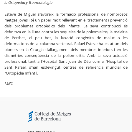
la Ortopedia y Traumatología
.
Esteve de Miguel afavoreix la formació professional de nombrosos
metges joves i té un paper molt rellevant en el tractament i prevenció
dels problemes ortopèdics dels infants. La seva contribució és
definitiva en la lluita contra les seqüeles de la poliomielitis, la malaltia
de Perthes, el peu bot, la luxació congènita de maluc o les
deformacions de la columna vertebral. Rafael Esteve ha estat un dels
pioners en la Cirurgia d’allargament dels membres inferiors i en les
dismètries conseqüència de la poliomielitis. Amb la seva actuació
professional, tant a l’Hospital Sant Joan de Déu com a l’Hospital de
Sant Rafael, s’han esdevingut centres de referència mundial de
l’Ortopèdia Infantil.
MBC