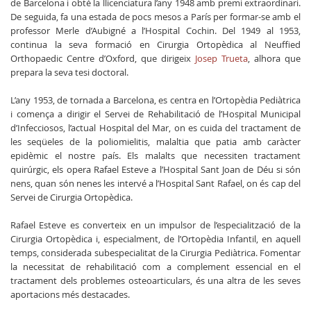
de Barcelona i obté la llicenciatura l’any 1948 amb premi extraordinari.
De seguida, fa una estada de pocs mesos a París per formar-se amb el
professor Merle d’Aubigné a l’Hospital Cochin. Del 1949 al 1953,
continua la seva formació en Cirurgia Ortopèdica al Neuffied
Orthopaedic Centre d’Oxford, que dirigeix
Josep Trueta
, alhora que
prepara la seva tesi doctoral.
L’any 1953, de tornada a Barcelona, es centra en l’Ortopèdia Pediàtrica
i comença a dirigir el Servei de Rehabilitació de l’Hospital Municipal
d’Infecciosos, l’actual Hospital del Mar, on es cuida del tractament de
les seqüeles de la poliomielitis, malaltia que patia amb caràcter
epidèmic el nostre país. Els malalts que necessiten tractament
quirúrgic, els opera Rafael Esteve a l’Hospital Sant Joan de Déu si són
nens, quan són nenes les intervé a l’Hospital Sant Rafael, on és cap del
Servei de Cirurgia Ortopèdica.
Rafael Esteve es converteix en un impulsor de l’especialització de la
Cirurgia Ortopèdica i, especialment, de l’Ortopèdia Infantil, en aquell
temps, considerada subespecialitat de la Cirurgia Pediàtrica. Fomentar
la necessitat de rehabilitació com a complement essencial en el
tractament dels problemes osteoarticulars, és una altra de les seves
aportacions més destacades.