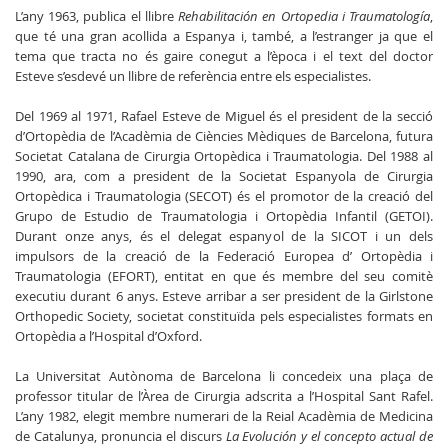
L’any 1963, publica el llibre
Rehabilitación en Ortopedia i Traumatología
,
que té una gran acollida a Espanya i, també, a l’estranger ja que el
tema que tracta no és gaire conegut a l’època i el text del doctor
Esteve s’esdevé un llibre de referència entre els especialistes.
Del 1969 al 1971, Rafael Esteve de Miguel és el president de la secció
d’Ortopèdia de l’Acadèmia de Ciències Mèdiques de Barcelona, futura
Societat Catalana de Cirurgia Ortopèdica i Traumatologia. Del 1988 al
1990, ara, com a president de la Societat Espanyola de Cirurgia
Ortopèdica i Traumatologia (SECOT) és el promotor de la creació del
Grupo de Estudio de Traumatologia i Ortopèdia Infantil (GETOI).
Durant onze anys, és el delegat espanyol de la SICOT i un dels
impulsors de la creació de la Federació Europea d’ Ortopèdia i
Traumatologia (EFORT), entitat en que és membre del seu comitè
executiu durant 6 anys. Esteve arribar a ser president de la Girlstone
Orthopedic Society, societat constituïda pels especialistes formats en
Ortopèdia a l’Hospital d’Oxford.
La Universitat Autònoma de Barcelona li concedeix una plaça de
professor titular de l’Àrea de Cirurgia adscrita a l’Hospital Sant Rafel.
L’any 1982, elegit membre numerari de la Reial Acadèmia de Medicina
de Catalunya, pronuncia el discurs
La Evolución y el concepto actual de