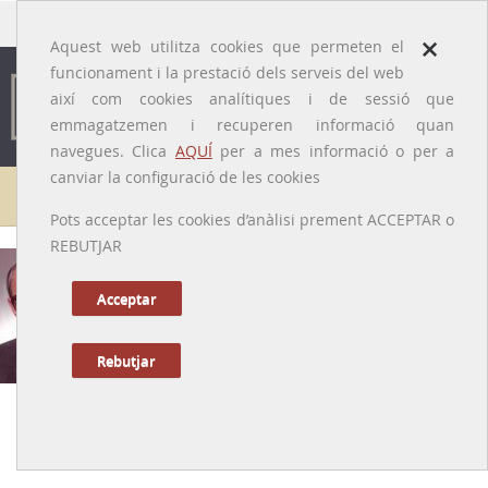
traducido por
×
Aquest web utilitza cookies que permeten el
funcionament i la prestació dels serveis del web
així com cookies analítiques i de sessió que
emmagatzemen i recuperen informació quan
navegues. Clica
AQUÍ
per a mes informació o per a
canviar la configuració de les cookies
Galeria de metges
Pots acceptar les cookies d’anàlisi prement ACCEPTAR o
REBUTJAR
Rafael Esteve i de Miguel
[Osca, 1924 – Barcelona, 2013]
Acceptar
Rebutjar
Anterior
|
Següent
Pare de l’Ortopèdia pediàtrica a Catalunya