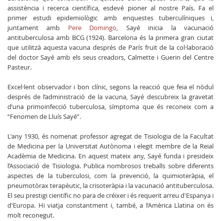
assistència i recerca científica, esdevé pioner al nostre País. Fa el
primer estudi epidemiològic amb enquestes tuberculíniques i,
juntament amb
Pere Domingo
, Sayé inicia la vacunació
antituberculosa amb BCG (1924). Barcelona és la primera gran ciutat
que utilitzà aquesta vacuna després de París fruït de la col·laboració
del doctor Sayé amb els seus creadors, Calmette i Guerin del Centre
Pasteur.
Excel·lent observador i bon clínic, segons la reacció que feia el nòdul
després de l’administració de la vacuna, Sayé descubreix la gravetat
d’una primoinfecció tuberculosa, símptoma que és reconeix com a
“Fenomen de Lluís Sayé”.
L'any 1930, és nomenat professor agregat de Tisiologia de la Facultat
de Medicina per la Universitat Autònoma i elegit membre de la Reial
Acadèmia de Medicina. En aquest mateix any, Sayé funda i presideix
l’Associació de Tisiologia. Publica nombrosos treballs sobre diferents
aspectes de la tuberculosi, com la prevenció, la quimioteràpia, el
pneumotòrax terapèutic, la crisoteràpia i la vacunació antituberculosa.
El seu prestigi científic no para de créixer i és requerit arreu d'Espanya i
d'Europa. Hi viatja constantment i, també, a l’Amèrica Llatina on és
molt reconegut.