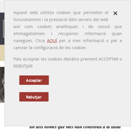
traducido por
×
Aquest web utilitza cookies que permeten el
funcionament i la prestació dels serveis del web
així com cookies analítiques i de sessió que
emmagatzemen i recuperen informació quan
navegues. Clica
AQUÍ
per a mes informació o per a
canviar la configuració de les cookies
Galeria de metges
Pots acceptar les cookies d’anàlisi prement ACCEPTAR o
REBUTJAR
Lluís Sayé i Sempere
[Barcelona 1888 - 1975]
Acceptar
Rebutjar
Anterior
|
Següent
Iniciador a Espanya de la vacunació antituberculosa i
un dels homes que més han contribuït a la lluita