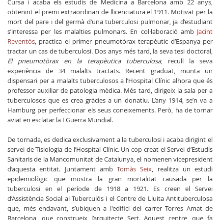
Cursa i acaba els estudis de Medicina a Barcelona amb 22 anys,
obtenint el premi extraordinari de llicenciatura el 1911. Motivat per la
mort del pare i del germà d’una tuberculosi pulmonar, ja d’estudiant
s’interessa per les malalties pulmonars. En col·laboració amb
Jacint
Reventós
, practica el primer pneumotòrax terapèutic d’Espanya per
tractar un cas de tuberculosi. Dos anys més tard, la seva tesi doctoral,
El pneumotòrax en la terapèutica tuberculosa
, recull la seva
experiència de 34 malalts tractats. Recent graduat, munta un
dispensari per a malalts tuberculosos a l’Hospital Clínic alhora que és
professor auxiliar de patologia mèdica. Més tard, dirigeix la sala per a
tuberculosos que es crea gràcies a un donatiu. L’any 1914, se’n va a
Hamburg per perfeccionar els seus coneixements. Però, ha de tornar
aviat en esclatar la I Guerra Mundial.
De tornada, es dedica exclusivament a la tuberculosi i acaba dirigint el
servei de Tisiologia de l’Hospital Clínic. Un cop creat el Servei d’Estudis
Sanitaris de la Mancomunitat de Catalunya, el nomenen vicepresident
d’aquesta entitat. Juntament amb
Tomàs Seix
, realitza un estudi
epidemiològic que mostra la gran mortalitat causada per la
tuberculosi en el període de 1918 a 1921. Es creen el Servei
d’Assistència Social al Tuberculós i el Centre de Lluita Antituberculosa
que, més endavant, s’ubiquen a l'edifici del carrer Torres Amat de
Barcelona, que construeix l’arquitecte Sert. Aquest centre, que fa