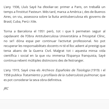
L'any 1936, Lluís Sayé ha d’exiliar-se: primer a Paris, on treballà un
temps a l’Institut Pasteurr. Més tard, marxa a Amèrica i, des de Buenos
Aires, on viu, assessora sobre la lluita antituberculosa els governs de
Brasil, Cuba, Perú i Xile.
Torna a Barcelona el 1951 però, tot i que li permeten seguir al
capdavant de l’Obra Antituberculosa Universitària a l’Hospital Clínic,
no se'l dóna espai per continuar l'activitat professional. No pot
recuperar les responsabilitats docents ni té el lloc adient al prestigi que
tenia abans de la Guerra Civil. Malgrat tot i aquesta minsa vida
científica i social en la que viu immersa l’Espanya franquista, Sayé
continua rebent múltiples distincions des de l’estranger.
L'any 1919, Sayé crea els
Archivos Españoles de Tisiologia
(1919) i el
1958 publica
Tratamiento y profilaxis de la tuberculosis pulmonar
, que
es pot considerar la seva obra definitiva.
JRC