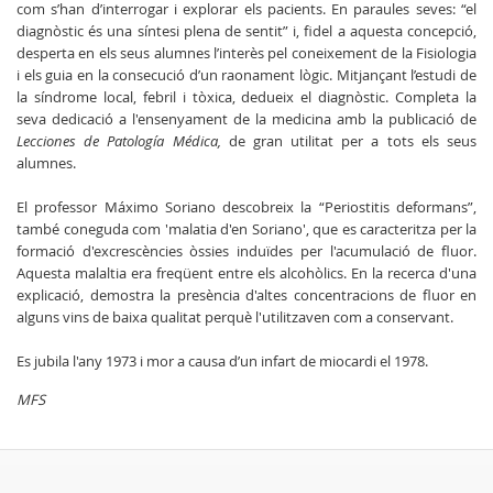
com s’han d’interrogar i explorar els pacients. En paraules seves: “el
diagnòstic és una síntesi plena de sentit” i, fidel a aquesta concepció,
desperta en els seus alumnes l’interès pel coneixement de la Fisiologia
i els guia en la consecució d’un raonament lògic. Mitjançant l’estudi de
la síndrome local, febril i tòxica, dedueix el diagnòstic. Completa la
seva dedicació a l'ensenyament de la medicina amb la publicació de
Lecciones de Patología Médica,
de gran utilitat per a tots els seus
alumnes.
El professor Máximo Soriano descobreix la “Periostitis deformans”,
també coneguda com 'malatia d'en Soriano', que es caracteritza per la
formació d'excrescències òssies induïdes per l'acumulació de fluor.
Aquesta malaltia era freqüent entre els alcohòlics. En la recerca d'una
explicació, demostra la presència d'altes concentracions de fluor en
alguns vins de baixa qualitat perquè l'utilitzaven com a conservant.
Es jubila l'any 1973 i mor a causa d’un infart de miocardi el 1978.
MFS