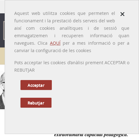
traducido por
×
Aquest web utilitza cookies que permeten el
funcionament i la prestació dels serveis del web
així com cookies analítiques i de sessió que
emmagatzemen i recuperen informació quan
navegues. Clica
AQUÍ
per a mes informació o per a
canviar la configuració de les cookies
Galeria de metges
Pots acceptar les cookies d’anàlisi prement ACCEPTAR o
REBUTJAR
Máximo Soriano i Jiménez
[La Huerta del Marquesado, 1903 – Barcelona, 1978]
Acceptar
Rebutjar
Anterior
|
Següent
Catedràtic de medicina reconegut per la seva
extraordinaria capacitat pedagògica.