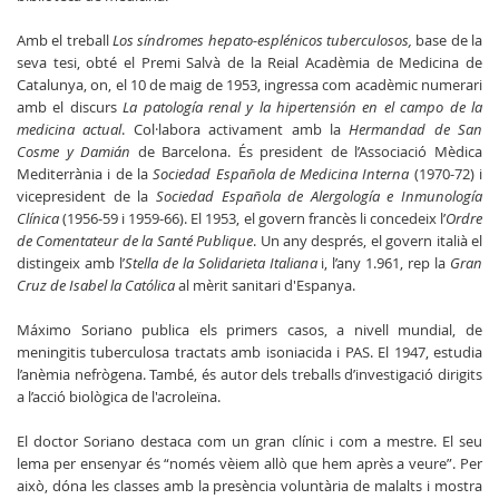
Amb el treball
Los síndromes hepato-esplénicos tuberculosos,
base de la
seva tesi, obté el Premi Salvà de la Reial Acadèmia de Medicina de
Catalunya, on, el 10 de maig de 1953, ingressa com acadèmic numerari
amb el discurs
La patología renal y la hipertensión en el campo de la
medicina actual
. Col·labora activament amb la
Hermandad de San
Cosme y Damián
de Barcelona. És president de l’Associació Mèdica
Mediterrània i de la
Sociedad Española de Medicina Interna
(1970-72) i
vicepresident de la
Sociedad Española de Alergología e Inmunología
Clínica
(1956-59 i 1959-66). El 1953, el govern francès li concedeix l’
Ordre
de Comentateur de la Santé Publique
. Un any després, el govern italià el
distingeix amb l’
Stella de la Solidarieta Italiana
i, l’any 1.961, rep la
Gran
Cruz de Isabel la Católica
al mèrit sanitari d'Espanya.
Máximo Soriano publica els primers casos, a nivell mundial, de
meningitis tuberculosa tractats amb isoniacida i PAS. El 1947, estudia
l’anèmia nefrògena. També, és autor dels treballs d’investigació dirigits
a l’acció biològica de l'acroleïna.
El doctor Soriano destaca com un gran clínic i com a mestre. El seu
lema per ensenyar és “només vèiem allò que hem après a veure”. Per
això, dóna les classes amb la presència voluntària de malalts i mostra