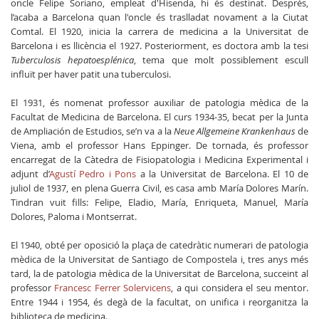
oncle Felipe Soriano, empleat d'Hisenda, hi és destinat. Després,
l’acaba a Barcelona quan l'oncle és traslladat novament a la Ciutat
Comtal. El 1920, inicia la carrera de medicina a la Universitat de
Barcelona i es llicència el 1927. Posteriorment, es doctora amb la tesi
Tuberculosis hepatoesplénica
, tema que molt possiblement escull
influït per haver patit una tuberculosi.
El 1931, és nomenat professor auxiliar de patologia mèdica de la
Facultat de Medicina de Barcelona. El curs 1934-35, becat per la Junta
de Ampliación de Estudios, se’n va a la
Neue Allgemeine Krankenhaus
de
Viena, amb el professor Hans Eppinger. De tornada, és professor
encarregat de la Càtedra de Fisiopatologia i Medicina Experimental i
adjunt d’
Agustí Pedro i Pons
a la Universitat de Barcelona. El 10 de
juliol de 1937, en plena Guerra Civil, es casa amb María Dolores Marín.
Tindran vuit fills: Felipe, Eladio, María, Enriqueta, Manuel, María
Dolores, Paloma i Montserrat.
El 1940, obté per oposició la plaça de catedràtic numerari de patologia
mèdica de la Universitat de Santiago de Compostela i, tres anys més
tard, la de patologia mèdica de la Universitat de Barcelona, succeint al
professor
Francesc Ferrer Solervicens
, a qui considera el seu mentor.
Entre 1944 i 1954, és degà de la facultat, on unifica i reorganitza la
biblioteca de medicina.