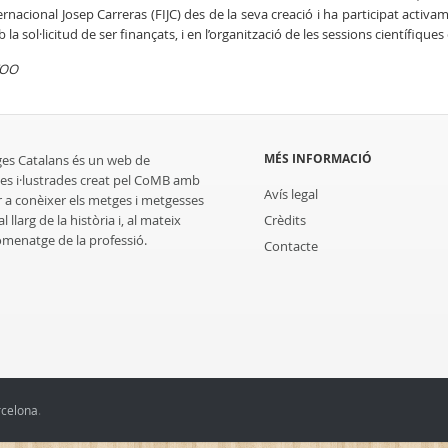
ernacional Josep Carreras (FIJC) des de la seva creació i ha participat activa
 la sol·licitud de ser finançats, i en l’organització de les sessions científiques
OO
MÉS INFORMACIÓ
ges Catalans és un web de
es i·lustrades creat pel CoMB amb
Avís legal
r a conèixer els metges i metgesses
 llarg de la història i, al mateix
Crèdits
homenatge de la professió.
Contacte
rcelona
.