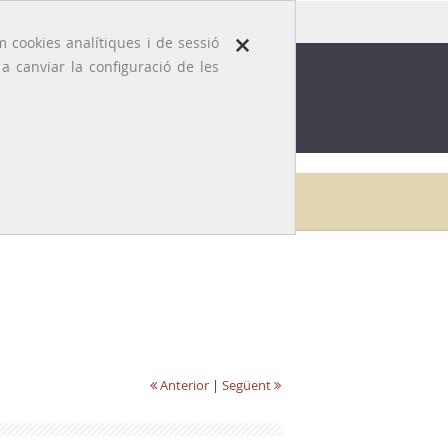
×
 cookies analítiques i de sessió
 canviar la configuració de les
ROFESSIÓ
EFEMÈRIDES MÈDIQUES
Inici
Galeria
Juan José Ortega i Aramburu
Anterior
|
Següent