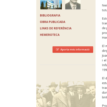
Nei
tot
BIBLIOGRAFIA
Est
OBRA PUBLICADA
tra
de 
LINKS DE REFERÈNCIA
pro
HEMEROTECA
Hem
El 
Aporta més informació
dir
Joa
i e
Inf
199
El 
est
tra
dom
lim
Pro