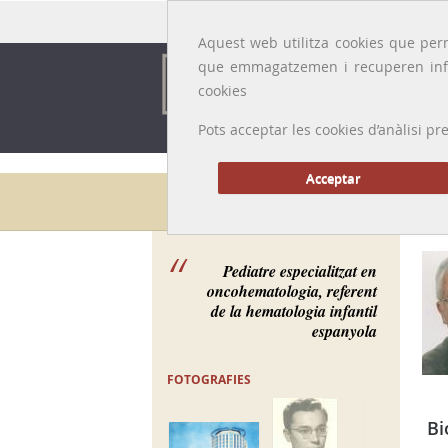
Idioma:
Català
|
Castellano
|
English
|
Français
Aquest web utilitza cookies que perm
que emmagatzemen i recuperen inf
cookies
Pots acceptar les cookies d’anàlisi
Acceptar
Galeria de metges
Pediatre especialitzat en
oncohematologia, referent
de la hematologia infantil
espanyola
FOTOGRAFIES
Bi