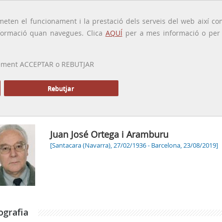
traducido por
eten el funcionament i la prestació dels serveis del web així com
ormació quan navegues. Clica
AQUÍ
per a mes informació o per a
 prement ACCEPTAR o REBUTJAR
PRESENTACIÓ
GALERIA
ALTRES GALERIES
MEMÒRIA P
Rebutjar
Juan José Ortega i Aramburu
[Santacara (Navarra), 27/02/1936 - Barcelona, 23/08/2019]
ografia