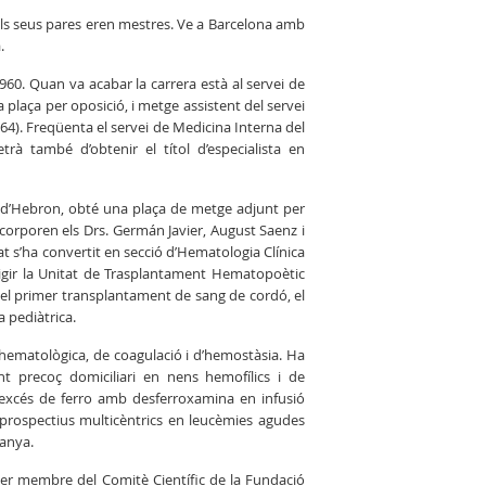
 els seus pares eren mestres. Ve a Barcelona amb
.
960. Quan va acabar la carrera està al servei de
 plaça per oposició, i metge assistent del servei
1964). Freqüenta el servei de Medicina Interna del
rà també d’obtenir el títol d’especialista en
ll d’Hebron, obté una plaça de metge adjunt per
 incorporen els Drs. Germán Javier, August Saenz i
at s’ha convertit en secció d’Hematologia Clínica
dirigir la Unitat de Trasplantament Hematopoètic
3, i el primer transplantament de sang de cordó, el
 pediàtrica.
 hematològica, de coagulació i d’hemostàsia. Ha
t precoç domiciliari en nens hemofílics i de
l’excés de ferro amb desferroxamina en infusió
 prospectius multicèntrics en leucèmies agudes
panya.
ser membre del Comitè Científic de la Fundació