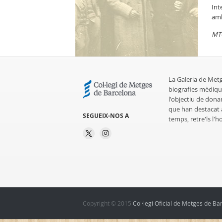
Int
amb
MT
La Galeria de Met
biografies mèdiqu
l'objectiu de dona
que han destacat al
SEGUEIX-NOS A
temps, retre'ls l'
Copyright © 2015
Col·legi Oficial de Metges de Ba