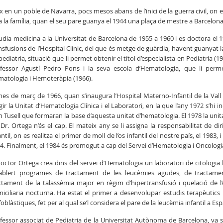
x en un poble de Navarra, pocs mesos abans de l’inici de la guerra civil, on
a la família, quan el seu pare guanya el 1944 una plaça de mestre a Barcelona
udia medicina a la Universitat de Barcelona de 1955 a 1960 i es doctora el 1
nsfusions de l’Hospital Clínic, del que és metge de guàrdia, havent guanyat la
pediatria, situació que li permet obtenir el títol d’especialista en Pediatria (
fessor Agustí Pedro Pons i la seva escola d’Hematologia, que li permet
atologia i Hemoteràpia (1966).
mes de març de 1966, quan s’inaugura l’Hospital Materno-Infantil de la Va
igir la Unitat d’Hematologia Clínica i el Laboratori, en la que l’any 1972 s’hi
n Tusell que formaran la base d’aquesta unitat d’hematologia. El 1978 la unit
l Dr. Ortega n’és el cap. El mateix any se li assigna la responsabilitat de 
antil, on es realitza el primer de moll de l’os infantil del nostre país, el 198
4. Finalment, el 1984 és promogut a cap del Servei d’Hematologia i Oncologia
doctor Ortega crea dins del servei d’Hematologia un laboratori de citologia
ablert programes de tractament de les leucèmies agudes, de tractamen
ctament de la talassèmia major en règim d’hipertransfusió i quelació de 
iciliaria nocturna. Ha estat el primer a desenvolupar estudis terapèutics
foblàstiques, fet per al qual se’l considera el pare de la leucèmia infantil a Es
fessor associat de Pediatria de la Universitat Autònoma de Barcelona, va 