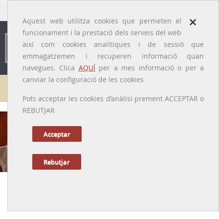
traducido por
×
Aquest web utilitza cookies que permeten el
funcionament i la prestació dels serveis del web
així com cookies analítiques i de sessió que
emmagatzemen i recuperen informació quan
navegues. Clica
AQUÍ
per a mes informació o per a
canviar la configuració de les cookies
Galeria de metges
Pots acceptar les cookies d’anàlisi prement ACCEPTAR o
REBUTJAR
Gonçal Lloveras i Vallès
[Barcelona, 1926 - 2003]
Acceptar
Rebutjar
Anterior
|
Següent
Endocrinòleg i humanista