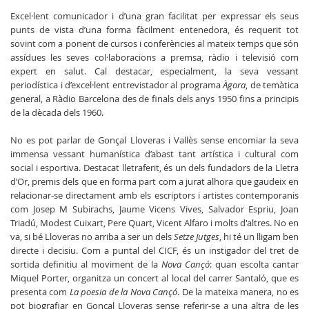
Excel·lent comunicador i d’una gran facilitat per expressar els seus
punts de vista d’una forma fàcilment entenedora, és requerit tot
sovint com a ponent de cursos i conferències al mateix temps que són
assídues les seves col·laboracions a premsa, ràdio i televisió com
expert en salut. Cal destacar, especialment, la seva vessant
periodística i d’excel·lent entrevistador al programa
Àgora
, de temàtica
general, a Ràdio Barcelona des de finals dels anys 1950 fins a principis
de la dècada dels 1960.
No es pot parlar de Gonçal Lloveras i Vallès sense encomiar la seva
immensa vessant humanística d’abast tant artística i cultural com
social i esportiva. Destacat lletraferit, és un dels fundadors de la Lletra
d’Or, premis dels que en forma part com a jurat alhora que gaudeix en
relacionar-se directament amb els escriptors i artistes contemporanis
com Josep M Subirachs, Jaume Vicens Vives, Salvador Espriu, Joan
Triadú, Modest Cuixart, Pere Quart, Vicent Alfaro i molts d'altres. No en
va, si bé Lloveras no arriba a ser un dels
Setze Jutges
, hi té un lligam ben
directe i decisiu. Com a puntal del CICF, és un instigador del tret de
sortida definitiu al moviment de la
Nova Cançó
: quan escolta cantar
Miquel Porter, organitza un concert al local del carrer Santaló, que es
presenta com
La poesia de la Nova Cançó
. De la mateixa manera, no es
pot biografiar en Gonçal Lloveras sense referir-se a una altra de les