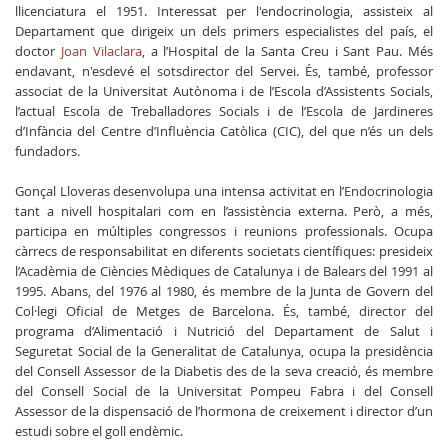
llicenciatura el 1951. Interessat per l'endocrinologia, assisteix al
Departament que dirigeix un dels primers especialistes del país, el
doctor
Joan Vilaclara
, a l’Hospital de la Santa Creu i Sant Pau. Més
endavant, n'esdevé el sotsdirector del Servei. És, també, professor
associat de la Universitat Autònoma i de l’Escola d’Assistents Socials,
l’actual Escola de Treballadores Socials i de l’Escola de Jardineres
d’Infància del Centre d’Influència Catòlica (CIC), del que n’és un dels
fundadors.
Gonçal Lloveras desenvolupa una intensa activitat en l’Endocrinologia
tant a nivell hospitalari com en l’assistència externa. Però, a més,
participa en múltiples congressos i reunions professionals. Ocupa
càrrecs de responsabilitat en diferents societats científiques: presideix
l’Acadèmia de Ciències Mèdiques de Catalunya i de Balears del 1991 al
1995. Abans, del 1976 al 1980, és membre de la Junta de Govern del
Col·legi Oficial de Metges de Barcelona. És, també, director del
programa d’Alimentació i Nutrició del Departament de Salut i
Seguretat Social de la Generalitat de Catalunya, ocupa la presidència
del Consell Assessor de la Diabetis des de la seva creació, és membre
del Consell Social de la Universitat Pompeu Fabra i del Consell
Assessor de la dispensació de l’hormona de creixement i director d’un
estudi sobre el goll endèmic.