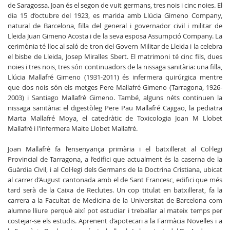
de Saragossa. Joan és el segon de vuit germans, tres nois i cinc noies. El
dia 15 d’octubre del 1923, es marida amb Llúcia Gimeno Company,
natural de Barcelona, filla del general i governador civil i militar de
Lleida Juan Gimeno Acosta i de la seva esposa Assumpció Company. La
cerimònia té lloc al saló de tron del Govern Militar de Lleida i la celebra
el bisbe de Lleida, Josep Miralles Sbert. El matrimoni té cinc fils, dues
noies i tres nois, tres són continuadors de la nissaga sanitària: una filla,
Llúcia Mallafré Gimeno (1931-2011) és infermera quirúrgica mentre
que dos nois són els metges Pere Mallafré Gimeno (Tarragona, 1926-
2003) i Santiago Mallafrè Gimeno. També, alguns néts continuen la
nissaga sanitària: el digestòleg Pere Pau Mallafré Cajigao, la pediatra
Marta Mallafré Moya, el catedràtic de Toxicologia Joan M Llobet
Mallafré i l'infermera Maite Llobet Mallafré.
Joan Mallafrè fa l’ensenyança primària i el batxillerat al Col·legi
Provincial de Tarragona, a l’edifici que actualment és la caserna de la
Guàrdia Civil, i al Col·legi dels Germans de la Doctrina Cristiana, ubicat
al carrer d’August cantonada amb el de Sant Francesc, edifici que més
tard serà de la Caixa de Reclutes. Un cop titulat en batxillerat, fa la
carrera a la Facultat de Medicina de la Universitat de Barcelona com
alumne lliure perquè així pot estudiar i treballar al mateix temps per
costejar-se els estudis. Aprenent d’apotecari a la Farmàcia Novelles i a