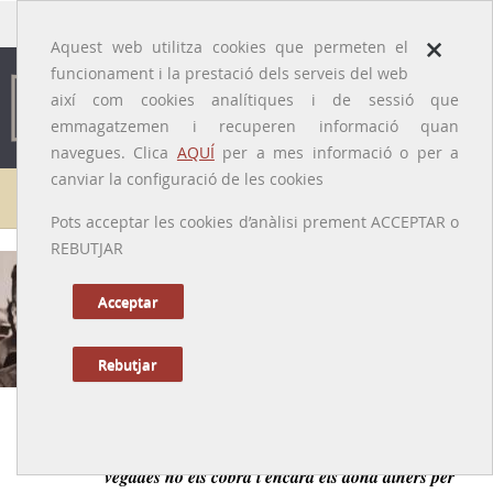
traducido por
×
Aquest web utilitza cookies que permeten el
funcionament i la prestació dels serveis del web
així com cookies analítiques i de sessió que
emmagatzemen i recuperen informació quan
navegues. Clica
AQUÍ
per a mes informació o per a
canviar la configuració de les cookies
Galeria de metges
Pots acceptar les cookies d’anàlisi prement ACCEPTAR o
REBUTJAR
Joan Mallafrè i Guasch
[Tarragona, 1896 - 1969]
Acceptar
Rebutjar
Anterior
|
Següent
Metge de capçalera a l'antiga, que visita els pacients i de
vegades no els cobra i encara els dóna diners per