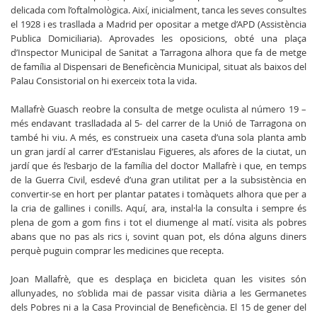
delicada com l’oftalmològica. Així, inicialment, tanca les seves consultes
el 1928 i es trasllada a Madrid per opositar a metge d’APD (Assistència
Publica Domiciliaria). Aprovades les oposicions, obté una plaça
d’Inspector Municipal de Sanitat a Tarragona alhora que fa de metge
de família al Dispensari de Beneficència Municipal, situat als baixos del
Palau Consistorial on hi exerceix tota la vida.
Mallafrè Guasch reobre la consulta de metge oculista al número 19 –
més endavant traslladada al 5- del carrer de la Unió de Tarragona on
també hi viu. A més, es construeix una caseta d’una sola planta amb
un gran jardí al carrer d’Estanislau Figueres, als afores de la ciutat, un
jardí que és l’esbarjo de la família del doctor Mallafrè i que, en temps
de la Guerra Civil, esdevé d’una gran utilitat per a la subsistència en
convertir-se en hort per plantar patates i tomàquets alhora que per a
la cria de gallines i conills. Aquí, ara, instal·la la consulta i sempre és
plena de gom a gom fins i tot el diumenge al matí. visita als pobres
abans que no pas als rics i, sovint quan pot, els dóna alguns diners
perquè puguin comprar les medicines que recepta.
Joan Mallafrè, que es desplaça en bicicleta quan les visites són
allunyades, no s’oblida mai de passar visita diària a les Germanetes
dels Pobres ni a la Casa Provincial de Beneficència. El 15 de gener del