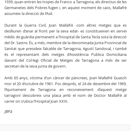
1939, quan entren les tropes de Franco a Tarragona, els directius de les
Germanetes dels Pobres fugen i, en aquest moment de caos, Mallafrè
assumeix la direcció de l’Asil.
Durant la Guerra Civil, Joan Mallafrè -com altres metges que es
deslliuren d’anar al front per la seva edat- es constitueixen en servei
mèdic de guàrdia permanent a l’Hospital de Santa Tecla sota la direcció
del Dr. Sastre. És, a més, membre de la denominada Junta Provincial de
Sanitat que presideix l’alcalde de Tarragona, Agustí Sandoval, i també
és el representant dels metges d’Assistència Publica Domiciliaria
davant del Col·legi Oficial de Metges de Tarragona a més de ser
secretari de la seva junta de govern.
Amb 65 anys, víctima d’un càncer de pàncrees, Joan Mallafrè Guasch
mor el 20 d’octubre de 1961. Poc després, el 24 de desembre del 1969,
l’Ajuntament de Tarragona en reconeixement d’aquest metge
tarragoní descobreix una placa amb el nom de Doctor Mallafrè al
carrer on s’ubica l’Hospital Joan XXIII.
JBPà