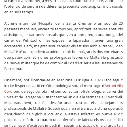
la Farmàcia Bardonet, a més, treballa als Laboratoris del Dr. Andreu en
l’obtenció de sèrum i de diferents preparats opoteràpics, molt usuals
en aquells temps.
Alumne intern de l’Hospital de la Santa Creu amb un sou de 20
pessetes mensuals, encara té temps per, aprofitant les seves aptituds
artístiques, pintar unes postals que ven a bon preu a una botiga del
carrer de Petritxol on les exposen a l’aparador i tenen una gran
acceptació. Però, malgrat simultaniejar els estudis amb el treball, Joan
Mallafrè té un expedient acadèmic molt bo malgrat els dos entrebancs
que pateix com són unes prolongades febres de Malta i la prestació
del servei militar que ha de complir al Cos d’Artilleria a les Drassanes de
Barcelona.
Finalment, pot llicenciar-se en Medicina i Cirurgia el 1923 i tot seguit
iniciar l’especialització en Oftalmolologia sota el mestratge d’
Antoni Vila
Coro
per, de seguida, obrir el seu consultori oftalmològic al carrer del
Portalet de Tarragona, visitant també un dia a la setmana a El Vendrell.
Malauradament, un fet desafortunat trastoca els plantejaments
professionals de Mallafrè Guasch quan, en el transcurs d’una operació
d’enucleació d’un globus ocular que estava infectat, es punxa el dit
polze de la mà dreta i pateix una infecció que l’afecta els ossos del dit i
se li va haver d'extirpar, impedint-li seguir la pràctica d’una cirurgia tan