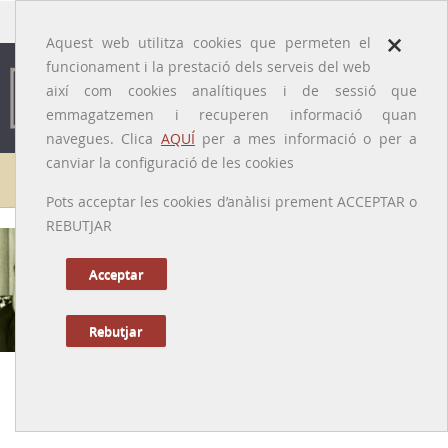
traducido por
×
Aquest web utilitza cookies que permeten el
funcionament i la prestació dels serveis del web
així com cookies analítiques i de sessió que
emmagatzemen i recuperen informació quan
navegues. Clica
AQUÍ
per a mes informació o per a
canviar la configuració de les cookies
Galeria de metges
Pots acceptar les cookies d’anàlisi prement ACCEPTAR o
REBUTJAR
Jordi Bosch i Mollera
[Girona, 1927 – Llambilles, 2002]
Acceptar
Rebutjar
Anterior
|
Següent
Metge tisiòleg i cardiòleg, cineasta i navegant