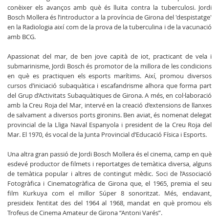
conèixer els avanços amb què és lluita contra la tuberculosi. Jordi
Bosch Mollera és l’introductor a la província de Girona del 'despistatge'
en la Radiologia així com de la prova de la tuberculina i de la vacunació
amb BCG.
Apassionat del mar, de ben jove capità de iot, practicant de vela i
submarinisme, Jordi Bosch és promotor de la millora de les condicions
en què es practiquen els esports marítims. Així, promou diversos
cursos d’iniciació subaquàtica i escafandrisme alhora que forma part
del Grup d’Activitats Subaquàtiques de Girona. A més, en col·laboració
amb la Creu Roja del Mar, intervé en la creació d’extensions de llanxes
de salvament a diversos ports gironins. Ben aviat, és nomenat delegat
provincial de la Lliga Naval Espanyola i president de la Creu Roja del
Mar. El 1970, és vocal de la Junta Provincial d’Educació Física i Esports.
Una altra gran passió de Jordi Bosch Mollera és el cinema, camp en què
esdevé productor de filmets i reportatges de temàtica diversa, alguns
de temàtica popular i altres de contingut mèdic. Soci de l’Associació
Fotogràfica i Cinematogràfica de Girona que, el 1965, premia el seu
film Kurkuya com el millor Súper 8 sonoritzat. Més, endavant,
presideix l’entitat des del 1964 al 1968, mandat en què promou els
Trofeus de Cinema Amateur de Girona “Antoni Varés”.