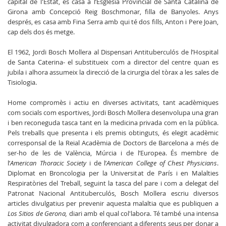
capital de l'Estat, es casa a l’Església Provincial de Santa Catalina de
Girona amb Concepció Reig Boschmonar, filla de Banyoles. Anys
després, es casa amb Fina Serra amb qui té dos fills, Anton i Pere Joan,
cap dels dos és metge.
El 1962, Jordi Bosch Mollera al Dispensari Antituberculós de l’Hospital
de Santa Caterina- el substitueix com a director del centre quan es
jubila i alhora assumeix la direcció de la cirurgia del tòrax a les sales de
Tisiologia.
Home compromès i actiu en diverses activitats, tant acadèmiques
com socials com esportives, Jordi Bosch Mollera desenvolupa una gran
i ben reconeguda tasca tant en la medicina privada com en la pública.
Pels treballs que presenta i els premis obtinguts, és elegit acadèmic
corresponsal de la Reial Acadèmia de Doctors de Barcelona a més de
ser-ho de les de València, Múrcia i de l’Europea. És membre de
l’
American Thoracic Society
i de l’
American College of Chest Physicians
.
Diplomat en Broncologia per la Universitat de París i en Malalties
Respiratòries del Treball, seguint la tasca del pare i com a delegat del
Patronat Nacional Antituberculós, Bosch Mollera escriu diversos
articles divulgatius per prevenir aquesta malaltia que es publiquen a
Los Sitios de Gerona,
diari amb el qual col'labora. Té també una intensa
activitat divulgadora com a conferenciant a diferents seus per donar a