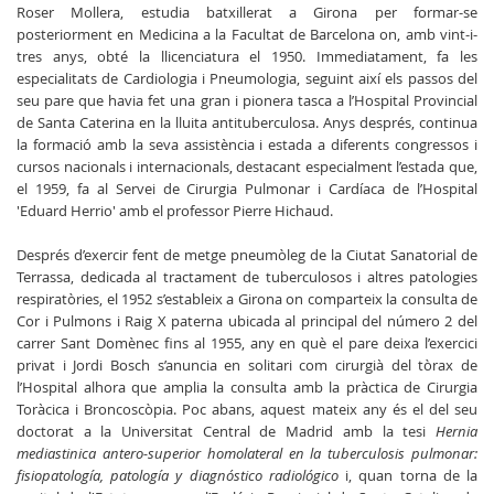
Roser Mollera, estudia batxillerat a Girona per formar-se
posteriorment en Medicina a la Facultat de Barcelona on, amb vint-i-
tres anys, obté la llicenciatura el 1950. Immediatament, fa les
especialitats de Cardiologia i Pneumologia, seguint així els passos del
seu pare que havia fet una gran i pionera tasca a l’Hospital Provincial
de Santa Caterina en la lluita antituberculosa. Anys després, continua
la formació amb la seva assistència i estada a diferents congressos i
cursos nacionals i internacionals, destacant especialment l’estada que,
el 1959, fa al Servei de Cirurgia Pulmonar i Cardíaca de l’Hospital
'Eduard Herrio' amb el professor Pierre Hichaud.
Després d’exercir fent de metge pneumòleg de la Ciutat Sanatorial de
Terrassa, dedicada al tractament de tuberculosos i altres patologies
respiratòries, el 1952 s’estableix a Girona on comparteix la consulta de
Cor i Pulmons i Raig X paterna ubicada al principal del número 2 del
carrer Sant Domènec fins al 1955, any en què el pare deixa l’exercici
privat i Jordi Bosch s’anuncia en solitari com cirurgià del tòrax de
l’Hospital alhora que amplia la consulta amb la pràctica de Cirurgia
Toràcica i Broncoscòpia. Poc abans, aquest mateix any és el del seu
doctorat a la Universitat Central de Madrid amb la tesi
Hernia
mediastinica antero-superior homolateral en la tuberculosis pulmonar:
fisiopatología, patología y diagnóstico radiológico
i, quan torna de la