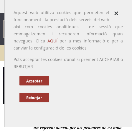
traducido por
×
Aquest web utilitza cookies que permeten el
funcionament i la prestació dels serveis del web
així com cookies analítiques i de sessió que
emmagatzemen i recuperen informació quan
navegues. Clica
AQUÍ
per a mes informació o per a
canviar la configuració de les cookies
Galeria de metges
Pots acceptar les cookies d’anàlisi prement ACCEPTAR o
REBUTJAR
Marc Riera i Mimó
[Olesa de Montserrat, 1938 – Igualada, 2011]
Acceptar
Rebutjar
Tornar a la Biografia
Pediatre de tres generacions d'igualadins i igualadines,
un referent docent per als pediatres de l'Anoia