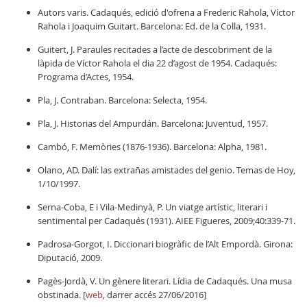
Autors varis. Cadaqués, edició d'ofrena a Frederic Rahola, Víctor
Rahola i Joaquim Guitart. Barcelona: Ed. de la Colla, 1931.
Guitert, J. Paraules recitades a l’acte de descobriment de la
làpida de Víctor Rahola el dia 22 d’agost de 1954. Cadaqués:
Programa d’Actes, 1954.
Pla, J. Contraban. Barcelona: Selecta, 1954.
Pla, J. Historias del Ampurdán. Barcelona: Juventud, 1957.
Cambó, F. Memòries (1876-1936). Barcelona: Alpha, 1981.
Olano, AD. Dalí: las extrañas amistades del genio. Temas de Hoy,
1/10/1997.
Serna-Coba, E i Vila-Medinyà, P. Un viatge artístic, literari i
sentimental per Cadaqués (1931). AIEE Figueres, 2009;40:339-71.
Padrosa-Gorgot, I. Diccionari biogràfic de l’Alt Empordà. Girona:
Diputació, 2009.
Pagès-Jordà, V. Un gènere literari. Lídia de Cadaqués. Una musa
obstinada. [
web
, darrer accés 27/06/2016]