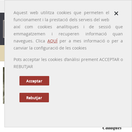
traducido por
×
Aquest web utilitza cookies que permeten el
funcionament i la prestació dels serveis del web
així com cookies analítiques i de sessió que
emmagatzemen i recuperen informació quan
navegues. Clica
AQUÍ
per a mes informació o per a
canviar la configuració de les cookies
Galeria de metges
Pots acceptar les cookies d’anàlisi prement ACCEPTAR o
REBUTJAR
Víctor Rahola i Trèmols
[Cadaqués (Alt Empordà), 1866 – Barcelona, 1952]
Acceptar
Rebutjar
Tornar a la Biografia
Personatge polifacètic, metge i escriptor, prohom de
Cadaqués