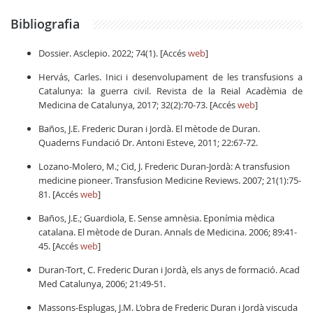
Bibliografia
Dossier. Asclepio. 2022; 74(1). [Accés
web
]
Hervás, Carles. Inici i desenvolupament de les transfusions a
Catalunya: la guerra civil. Revista de la Reial Acadèmia de
Medicina de Catalunya, 2017; 32(2):70-73. [Accés
web
]
Baños, J.E. Frederic Duran i Jordà. El mètode de Duran.
Quaderns Fundació Dr. Antoni Esteve, 2011; 22:67-72.
Lozano-Molero, M.; Cid, J. Frederic Duran-Jordà: A transfusion
medicine pioneer.
Transfusion Medicine Reviews. 2007; 21(1):75-
81. [Accés
web
]
Baños, J.E.; Guardiola, E. Sense amnèsia. Eponímia mèdica
catalana. El mètode de Duran. Annals de Medicina. 2006; 89:41-
45. [Accés
web
]
Duran-Tort, C. Frederic Duran i Jordà, els anys de formació. Acad
Med Catalunya, 2006; 21:49-51.
Massons-Esplugas, J.M. L’obra de Frederic Duran i Jordà viscuda