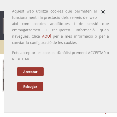
traducido por
×
Aquest web utilitza cookies que permeten el
funcionament i la prestació dels serveis del web
així com cookies analítiques i de sessió que
emmagatzemen i recuperen informació quan
navegues. Clica
AQUÍ
per a mes informació o per a
canviar la configuració de les cookies
Galeria de metges
Pots acceptar les cookies d’anàlisi prement ACCEPTAR o
REBUTJAR
Acceptar
Rebutjar
Frederic Duran i Jordà
[Barcelona, 25/04/1905 – Manchester, Regne Unit, 30/03/1957]
Tornar a la Biografia