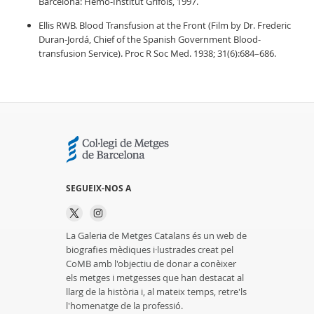
Barcelona: Hemo-Institut Grífols, 1997.
Ellis RWB. Blood Transfusion at the Front (Film by Dr. Frederic
Duran-Jordá, Chief of the Spanish Government Blood-
transfusion Service). Proc R Soc Med. 1938; 31(6):684–686.
SEGUEIX-NOS A
La Galeria de Metges Catalans és un web de
biografies mèdiques i·lustrades creat pel
CoMB amb l'objectiu de donar a conèixer
els metges i metgesses que han destacat al
llarg de la història i, al mateix temps, retre'ls
l'homenatge de la professió.