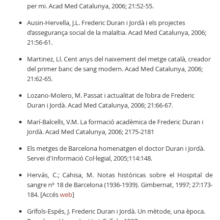
per mi. Acad Med Catalunya, 2006; 21:52-55.
Ausin-Hervella, J.L. Frederic Duran i Jordà i els projectes
d’assegurança social de la malaltia. Acad Med Catalunya, 2006;
21:56-61.
Martinez, Ll. Cent anys del naixement del metge català, creador
del primer banc de sang modern. Acad Med Catalunya, 2006;
21:62-65.
Lozano-Molero, M. Passat i actualitat de l’obra de Frederic
Duran i Jordà. Acad Med Catalunya, 2006; 21:66-67.
Marí-Balcells, V.M. La formació acadèmica de Frederic Duran i
Jordà. Acad Med Catalunya, 2006; 2175-2181
Els metges de Barcelona homenatgen el doctor Duran i Jordà.
Servei d'Informació Col·legial, 2005;114:148.
Hervás, C.; Cahisa, M. Notas históricas sobre el Hospital de
sangre nº 18 de Barcelona (1936-1939). Gimbernat, 1997; 27:173-
184. [Accés
web
]
Grífols-Espés, J. Frederic Duran i Jordà. Un mètode, una època.