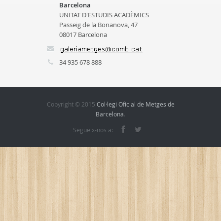
Barcelona
UNITAT D'ESTUDIS ACADÈMICS
Passeig de la Bonanova, 47
08017 Barcelona
34 935 678 888
Copyright © 2015
Col·legi Oficial de Metges de
Barcelona
.
Segueix-nos a: