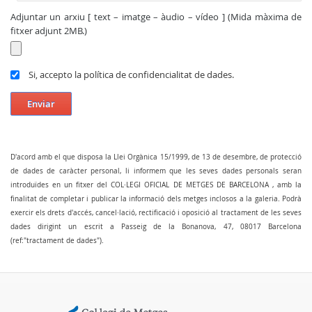
Adjuntar un arxiu [ text – imatge – àudio – vídeo ] (Mida màxima de
fitxer adjunt 2MB.)
Si, accepto la política de confidencialitat de dades.
Enviar
D'acord amb el que disposa la Llei Orgànica 15/1999, de 13 de desembre, de protecció
de dades de caràcter personal, li informem que les seves dades personals seran
introduïdes en un fitxer del COL·LEGI OFICIAL DE METGES DE BARCELONA , amb la
finalitat de completar i publicar la informació dels metges inclosos a la galeria. Podrà
exercir els drets d'accés, cancel·lació, rectificació i oposició al tractament de les seves
dades dirigint un escrit a Passeig de la Bonanova, 47, 08017 Barcelona
(ref:"tractament de dades").