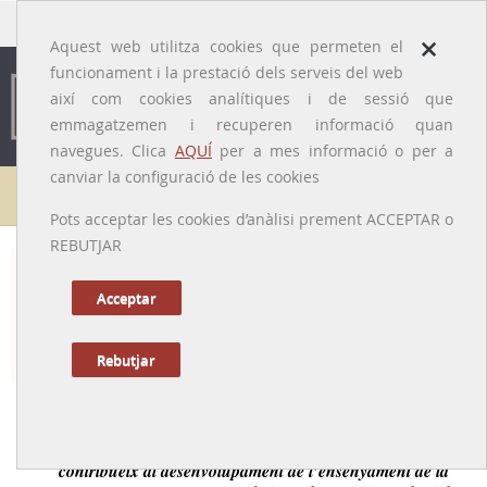
traducido por
×
Aquest web utilitza cookies que permeten el
funcionament i la prestació dels serveis del web
així com cookies analítiques i de sessió que
emmagatzemen i recuperen informació quan
navegues. Clica
AQUÍ
per a mes informació o per a
canviar la configuració de les cookies
Galeria de metges
Pots acceptar les cookies d’anàlisi prement ACCEPTAR o
REBUTJAR
Cristóbal Martí de Montúfar
[Barcelona, 1758 – Buenos Aires, 1842]
Acceptar
Rebutjar
Tornar a la Biografia
Un dels metges catalans formats a Espanya que
contribueix al desenvolupament de l’ensenyament de la