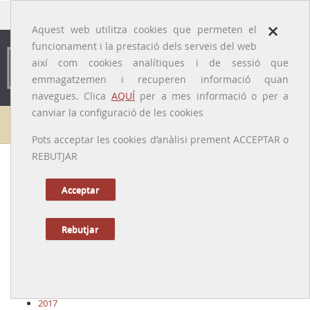
traducido por
×
Aquest web utilitza cookies que permeten el
funcionament i la prestació dels serveis del web
així com cookies analítiques i de sessió que
emmagatzemen i recuperen informació quan
navegues. Clica
AQUÍ
per a mes informació o per a
canviar la configuració de les cookies
Actualitzacions
Pots acceptar les cookies d’anàlisi prement ACCEPTAR o
REBUTJAR
2028
2026
Acceptar
2025
2024
2023
Rebutjar
2022
2021
2020
2019
2018
2017