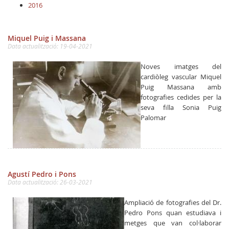
2016
Miquel Puig i Massana
Data actualització: 19-04-2021
Noves imatges del
cardiòleg vascular Miquel
Puig Massana amb
fotografies cedides per la
seva filla Sonia Puig
Palomar
Agustí Pedro i Pons
Data actualització: 26-03-2021
Ampliació de fotografies del Dr.
Pedro Pons quan estudiava i
metges que van col·laborar